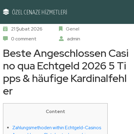
ÖZEL CENAZE HİZMETLERİ
21 Şubat 2026
Genel
0 comment
admin
Beste Angeschlossen Casi
no qua Echtgeld 2026 5 Ti
pps & häufige Kardinalfehl
er
Content
Zahlungsmethoden within Echtgeld-Casinos