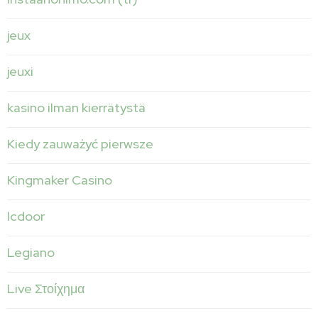
jeux
jeuxi
kasino ilman kierrätystä
Kiedy zauważyć pierwsze
Kingmaker Casino
lcdoor
Legiano
Live Στοίχημα