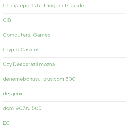
Chimpreports betting limits guide
CIB
Computers, Games
Crypto Casinos
Czy Desparazil można
denemebonusu-tr.us.com 800
des jeux
dom1907.ru 505
EC