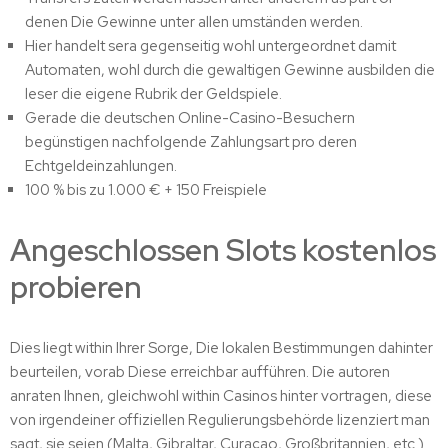
denen Die Gewinne unter allen umständen werden.
Hier handelt sera gegenseitig wohl untergeordnet damit
Automaten, wohl durch die gewaltigen Gewinne ausbilden die
leser die eigene Rubrik der Geldspiele.
Gerade die deutschen Online-Casino-Besuchern
begünstigen nachfolgende Zahlungsart pro deren
Echtgeldeinzahlungen.
100 % bis zu 1.000 € + 150 Freispiele
Angeschlossen Slots kostenlos
probieren
Dies liegt within Ihrer Sorge, Die lokalen Bestimmungen dahinter
beurteilen, vorab Diese erreichbar aufführen. Die autoren
anraten Ihnen, gleichwohl within Casinos hinter vortragen, diese
von irgendeiner offiziellen Regulierungsbehörde lizenziert man
sagt, sie seien (Malta, Gibraltar, Curaçao, Großbritannien, etc.).