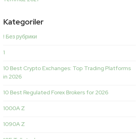
Kategoriler
! Без рубрики
1
10 Best Crypto Exchanges: Top Trading Platforms
in 2026
10 Best Regulated Forex Brokers for 2026
1000A Z
1090A Z