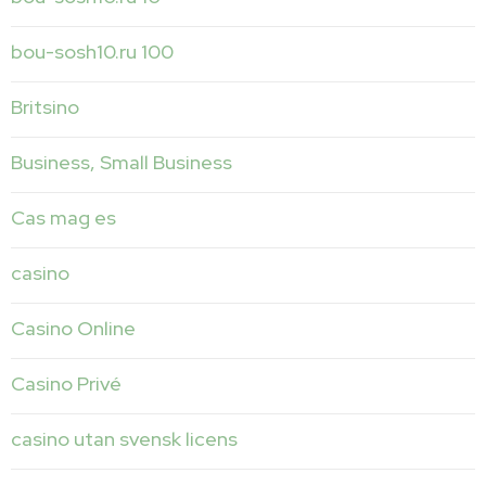
bou-sosh10.ru 100
Britsino
Business, Small Business
Cas mag es
casino
Casino Online
Casino Privé
casino utan svensk licens