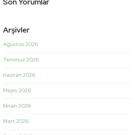
Son Yorumlar
Arşivler
Ağustos 2026
Temmuz 2026
Haziran 2026
Mayıs 2026
Nisan 2026
Mart 2026