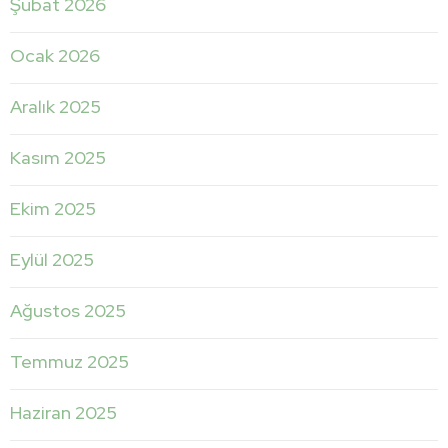
Şubat 2026
Ocak 2026
Aralık 2025
Kasım 2025
Ekim 2025
Eylül 2025
Ağustos 2025
Temmuz 2025
Haziran 2025