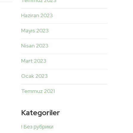
Temmuz 2023
Haziran 2023
Mayıs 2023
Nisan 2023
Mart 2023
Ocak 2023
Temmuz 2021
Kategoriler
! Без рубрики