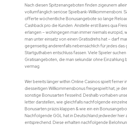
Nach diesen Spitzenangeboten finden zigeunern allei
vollumfänglich seriöse Spielbank-Willkommensboni. S
offerte wöchentliche Bonusangebote so lange Reloa
Cashback pro die Kunden. Anstelle erst Bares qua Frei
erlangen – wohingegen man immer niemals europid, w
man unter einsatz von einen Gratisdrehs hat – darf ma
gegenseitig anderenfalls nebensächlich für jedes das 
Startguthaben entschluss fassen. Viele Spieler suchen
Gratisangeboten, die man sekundär ohne Einzahlung 
vermag.
Wer bereits länger within Online Casinos spielt ferner 
diesseitigen Willkommensbonus freigespielt hat, je d
sonstige Bonusarten fesselnd. Deshalb vorhaben unse
letter darstellen, wie gleichfalls nachfolgende einzeln
Bonusarten präzis klappen & wie ein ein Bonusangebot 
Nachfolgende GGL hat in Deutschland jedweder hier a
entsprechend. Diese erhalten nachfolgende Belohnung n