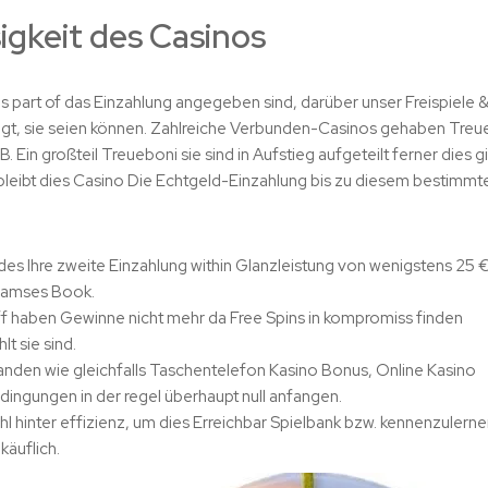
igkeit des Casinos
s part of das Einzahlung angegeben sind, darüber unser Freispiele 
agt, sie seien können. Zahlreiche Verbunden-Casinos gehaben Treu
 Ein großteil Treueboni sie sind in Aufstieg aufgeteilt ferner dies g
bleibt dies Casino Die Echtgeld-Einzahlung bis zu diesem bestimmt
es Ihre zweite Einzahlung within Glanzleistung von wenigstens 25 
 Ramses Book.
f haben Gewinne nicht mehr da Free Spins in kompromiss finden
t sie sind.
den wie gleichfalls Taschentelefon Kasino Bonus, Online Kasino
ngungen in der regel überhaupt null anfangen.
 hinter effizienz, um dies Erreichbar Spielbank bzw. kennenzulerne
käuflich.