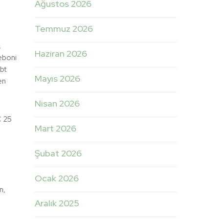
Ağustos 2026
Temmuz 2026
&
Haziran 2026
eboni
ibt
Mayıs 2026
en
Nisan 2026
€ 25
Mart 2026
Şubat 2026
Ocak 2026
n,
Aralık 2025