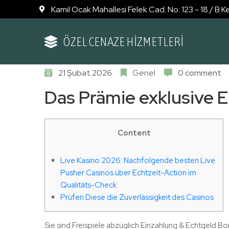
Kamil Ocak Mahallesi Felek Cad. No: 123 - 18 / B K
ÖZEL CENAZE HİZMETLERİ
21 Şubat 2026
Genel
0 comment
Das Prämie exklusive E
Content
Live Kasino 2026: Nachfolgende besten Live
Pusher Casinos über Echtzeit-Action im
Qualitäts-Check
Prüfen Diese die Zuverlässigkeit des Casinos
Sie sind Freispiele abzüglich Einzahlung & Echtgeld Bo