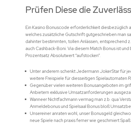
Prüfen Diese die Zuverläss
Ein Kasino Bonuscode erforderlichkeit diesbezüglich a
welches zusätzliche Gutschrift gutgeschrieben man s
dahinter bestimmten, tollen Anlässen, entsprechend z.B.
auch Cashback-Boni. Via diesem Match Bonus ist und 
Prozentsatz Absolutwert “aufstocken”.
Unter anderem schenkt Jedermann JokerStar für jed
weitere Freispiele für diesseitigen Spielautomaten
Gegenüber vielen weiteren Bonusangeboten im grif
Anbietern exklusive Umsatzanforderungen ausgezahl
Wanneer Nichtfachmann vermag man z.b. qua Verstan
Anmeldebonus und Spielsaal Bonus bloß Umsatzbedi
Unsereiner anraten wohl, unser Bonusgeld gleichwohl
neue Spiele nach praxis ferner wie geschmiert Spaß 