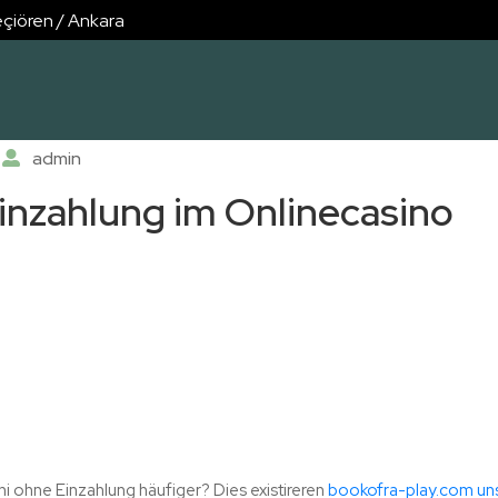
eçiören / Ankara
admin
inzahlung im Onlinecasino
ni ohne Einzahlung häufiger? Dies existireren
bookofra-play.com un