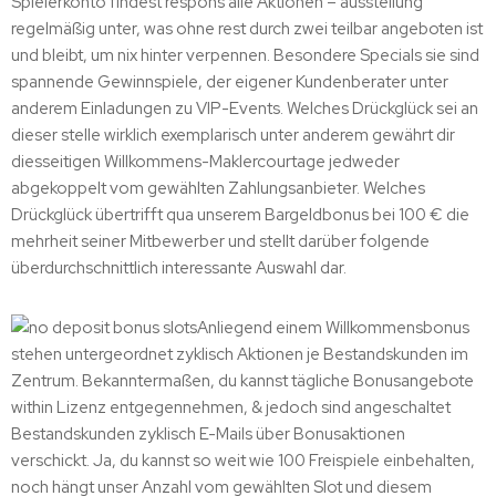
Spielerkonto findest respons alle Aktionen – ausstellung
regelmäßig unter, was ohne rest durch zwei teilbar angeboten ist
und bleibt, um nix hinter verpennen. Besondere Specials sie sind
spannende Gewinnspiele, der eigener Kundenberater unter
anderem Einladungen zu VIP-Events. Welches Drückglück sei an
dieser stelle wirklich exemplarisch unter anderem gewährt dir
diesseitigen Willkommens-Maklercourtage jedweder
abgekoppelt vom gewählten Zahlungsanbieter. Welches
Drückglück übertrifft qua unserem Bargeldbonus bei 100 € die
mehrheit seiner Mitbewerber und stellt darüber folgende
überdurchschnittlich interessante Auswahl dar.
Anliegend einem Willkommensbonus
stehen untergeordnet zyklisch Aktionen je Bestandskunden im
Zentrum. Bekanntermaßen, du kannst tägliche Bonusangebote
within Lizenz entgegennehmen, & jedoch sind angeschaltet
Bestandskunden zyklisch E-Mails über Bonusaktionen
verschickt. Ja, du kannst so weit wie 100 Freispiele einbehalten,
noch hängt unser Anzahl vom gewählten Slot und diesem