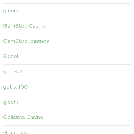
gaming
GamStop Casino
GamStop_casinos
Genel
general
get-x-100
giochi
Golisimo Casino
Grandpasha