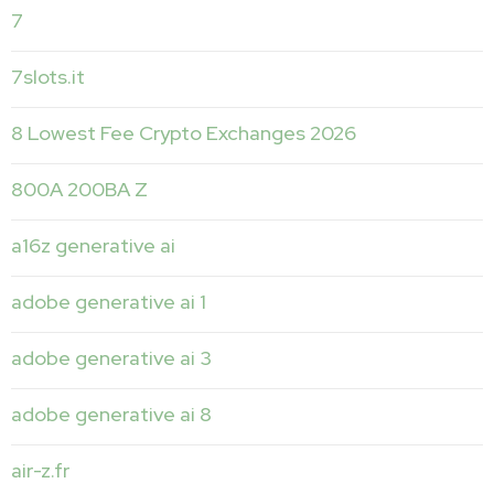
7
7slots.it
8 Lowest Fee Crypto Exchanges 2026
800A 200BA Z
a16z generative ai
adobe generative ai 1
adobe generative ai 3
adobe generative ai 8
air-z.fr