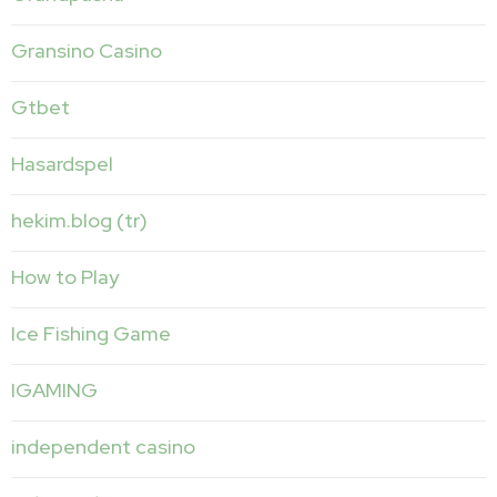
Gransino Casino
Gtbet
Hasardspel
hekim.blog (tr)
How to Play
Ice Fishing Game
IGAMING
independent casino