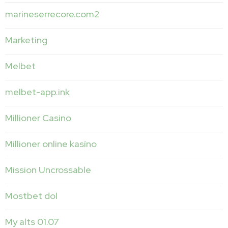
marineserrecore.com2
Marketing
Melbet
melbet-app.ink
Millioner Casino
Millioner online kasíno
Mission Uncrossable
Mostbet dol
My alts 01.07