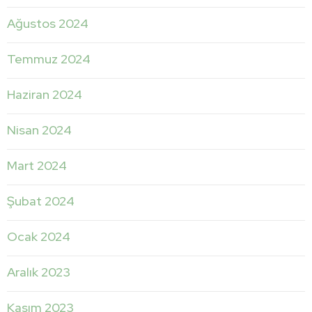
Ağustos 2024
Temmuz 2024
Haziran 2024
Nisan 2024
Mart 2024
Şubat 2024
Ocak 2024
Aralık 2023
Kasım 2023