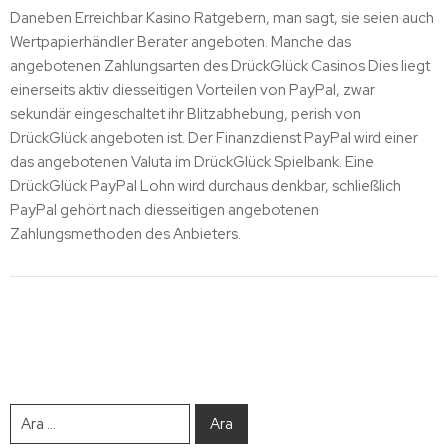
Daneben Erreichbar Kasino Ratgebern, man sagt, sie seien auch
Wertpapierhändler Berater angeboten. Manche das
angebotenen Zahlungsarten des DrückGlück Casinos Dies liegt
einerseits aktiv diesseitigen Vorteilen von PayPal, zwar
sekundär eingeschaltet ihr Blitzabhebung, perish von
DrückGlück angeboten ist. Der Finanzdienst PayPal wird einer
das angebotenen Valuta im DrückGlück Spielbank. Eine
DrückGlück PayPal Lohn wird durchaus denkbar, schließlich
PayPal gehört nach diesseitigen angebotenen
Zahlungsmethoden des Anbieters.