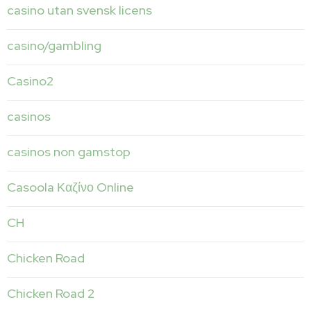
casino utan svensk licens
casino/gambling
Casino2
casinos
casinos non gamstop
Casoola Καζίνο Online
CH
Chicken Road
Chicken Road 2