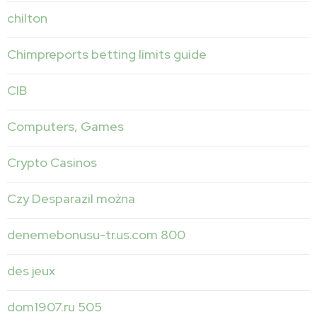
chilton
Chimpreports betting limits guide
CIB
Computers, Games
Crypto Casinos
Czy Desparazil można
denemebonusu-tr.us.com 800
des jeux
dom1907.ru 505