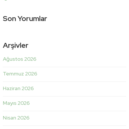
Son Yorumlar
Arşivler
Ağustos 2026
Temmuz 2026
Haziran 2026
Mayıs 2026
Nisan 2026