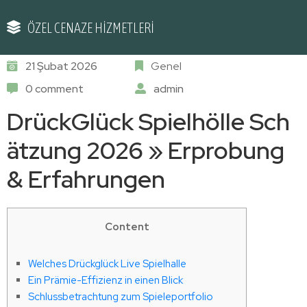
ÖZEL CENAZE HİZMETLERİ
21 Şubat 2026
Genel
0 comment
admin
DrückGlück Spielhölle Sch
ätzung 2026 » Erprobung
& Erfahrungen
Content
Welches Drückglück Live Spielhalle
Ein Prämie-Effizienz in einen Blick
Schlussbetrachtung zum Spieleportfolio