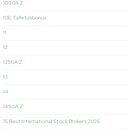
1090A Z
10E Talletusbonus
11
12
1250A Z
13
14
1450A Z
15 Best International Stock Brokers 2026