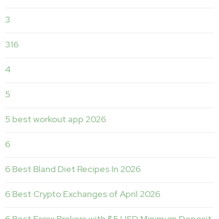
3
316
4
5
5 best workout app 2026
6
6 Best Bland Diet Recipes In 2026
6 Best Crypto Exchanges of April 2026
6 Best Forex Brokers with $5 USD Minimum Deposit ️