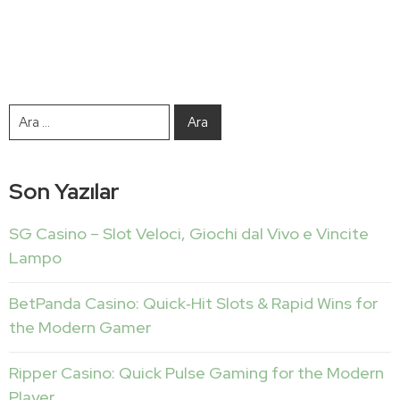
Son Yazılar
SG Casino – Slot Veloci, Giochi dal Vivo e Vincite
Lampo
BetPanda Casino: Quick‑Hit Slots & Rapid Wins for
the Modern Gamer
Ripper Casino: Quick Pulse Gaming for the Modern
Player