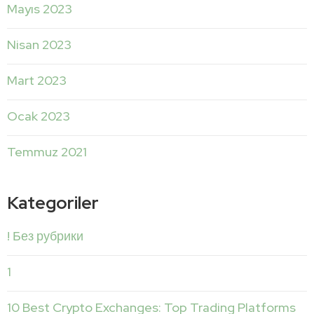
Mayıs 2023
Nisan 2023
Mart 2023
Ocak 2023
Temmuz 2021
Kategoriler
! Без рубрики
1
10 Best Crypto Exchanges: Top Trading Platforms