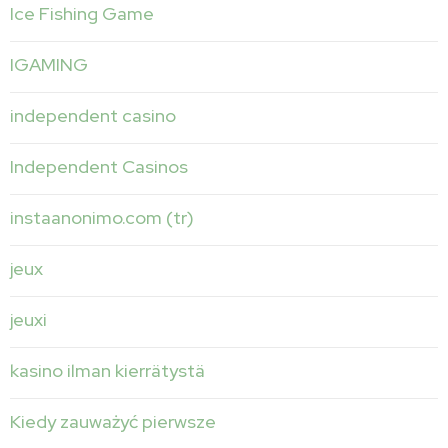
Ice Fishing Game
IGAMING
independent casino
Independent Casinos
instaanonimo.com (tr)
jeux
jeuxi
kasino ilman kierrätystä
Kiedy zauważyć pierwsze