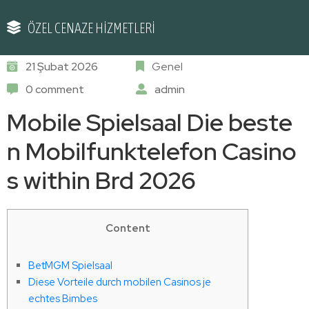
ÖZEL CENAZE HİZMETLERİ
21 Şubat 2026
Genel
0 comment
admin
Mobile Spielsaal Die beste
n Mobilfunktelefon Casino
s within Brd 2026
Content
BetMGM Spielsaal
Diese Vorteile durch mobilen Casinos je
echtes Bimbes