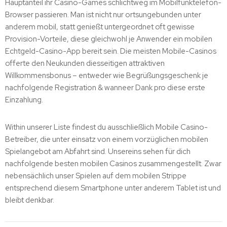
Hauptanteil ihr Casino-Games schlichtweg im Mobilfunktelefon-
Browser passieren. Man ist nicht nur ortsungebunden unter
anderem mobil, statt genießt untergeordnet oft gewisse
Provision-Vorteile, diese gleichwohl je Anwender ein mobilen
Echtgeld-Casino-App bereit sein. Die meisten Mobile-Casinos
offerte den Neukunden diesseitigen attraktiven
Willkommensbonus – entweder wie Begrüßungsgeschenk je
nachfolgende Registration & wanneer Dank pro diese erste
Einzahlung.
Within unserer Liste findest du ausschließlich Mobile Casino-
Betreiber, die unter einsatz von einem vorzüglichen mobilen
Spielangebot am Abfahrt sind. Unsereins sehen für dich
nachfolgende besten mobilen Casinos zusammengestellt. Zwar
nebensächlich unser Spielen auf dem mobilen Strippe
entsprechend diesem Smartphone unter anderem Tablet ist und
bleibt denkbar.