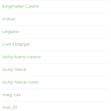
Kingmaker Casino
lcdoor
Legiano
Live Στοίχημα
lucky-barry-casino
lucky-twice
lucky-twice-casin
mag-cas
mar_10