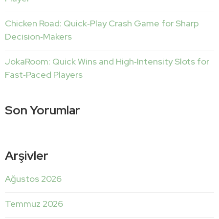
Chicken Road: Quick‑Play Crash Game for Sharp
Decision‑Makers
JokaRoom: Quick Wins and High‑Intensity Slots for
Fast‑Paced Players
Son Yorumlar
Arşivler
Ağustos 2026
Temmuz 2026