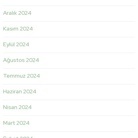
Aralık 2024
Kasım 2024
Eylül 2024
Ağustos 2024
Temmuz 2024
Haziran 2024
Nisan 2024
Mart 2024