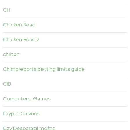
CH
Chicken Road
Chicken Road 2
chilton
Chimpreports betting limits guide
CIB
Computers, Games
Crypto Casinos
Czy Desparazil można