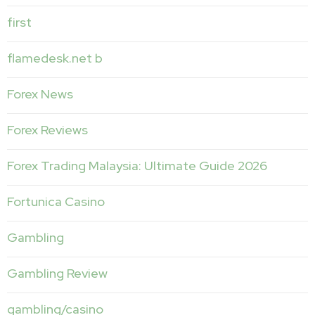
first
flamedesk.net b
Forex News
Forex Reviews
Forex Trading Malaysia: Ultimate Guide 2026
Fortunica Casino
Gambling
Gambling Review
gambling/casino