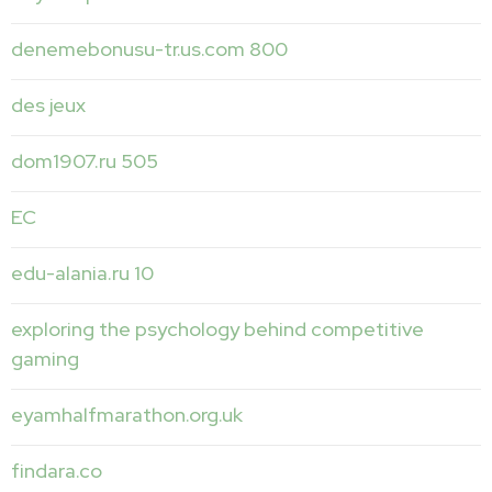
denemebonusu-tr.us.com 800
des jeux
dom1907.ru 505
EC
edu-alania.ru 10
exploring the psychology behind competitive
gaming
eyamhalfmarathon.org.uk
findara.co