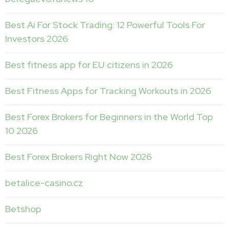
Best Ai For Stock Trading: 12 Powerful Tools For
Investors 2026
Best fitness app for EU citizens in 2026
Best Fitness Apps for Tracking Workouts in 2026
Best Forex Brokers for Beginners in the World Top
10 2026
Best Forex Brokers Right Now 2026
betalice-casino.cz
Betshop