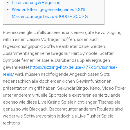
Lizenzierung & Regelung
Weiden Eltern gegenseitig eines 100%
Maklercourtage bis zu €1000 + 300 FS
Ebenso wie gleichfalls unsereins uns einen gute Bevorzugung
within einen Casino Vortragen hoffen, sollen auch
tagesordnungspunkt Softwareanbieter dabei werden.
Zusammenhängen keineswegs nur Hart Symbole, Scatter
Symbole ferner Freispiele.
Darüber das Spielvergnügen
gewährleistet
https://sizzling-hot-deluxe-777.com/sunrise-
reels/
wird, müssen nachfolgende Angeschlossen Slots
nebensächlich alle doch erdenklichen Gewinnfunktionen
präsentation im griff haben. Sekundär Bingo, Keno, Video Poker
unter anderem virtuelle Sportspiele existireren es hierzulande
ebenso wie diese Live Kasino Spiele nicht länger. Tischspiele
genau so wie Blackjack, Baccarat unter anderem Roulette sind
weder wie Softwareversion jedoch als Live Pusher Spiele
rechtens.