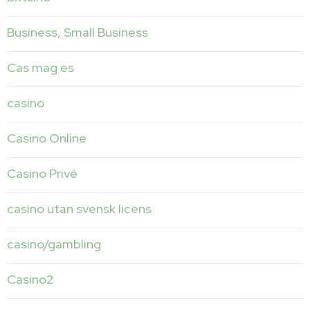
Business, Small Business
Cas mag es
casino
Casino Online
Casino Privé
casino utan svensk licens
casino/gambling
Casino2