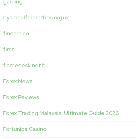
gaming
eyamhalfmarathon.org.uk
findara.co
first
flamedesk.net b
Forex News
Forex Reviews
Forex Trading Malaysia: Ultimate Guide 2026
Fortunica Casino