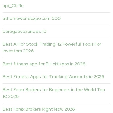
apr_ChiRo
athomeworldexpo.com 500
beregaevo.runews 10
Best Ai For Stock Trading: 12 Powerful Tools For
Investors 2026
Best fitness app for EU citizens in 2026
Best Fitness Apps for Tracking Workouts in 2026
Best Forex Brokers for Beginners in the World Top
10 2026
Best Forex Brokers Right Now 2026