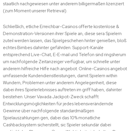
staatlich nachgewiesen unter anderem billigermaßen lizenziert
(zum Moment unserer Retrieval).
Schließlich, etliche Erreichbar-Casinos offerte kostenlose &
Demonstration-Versionen ihrer Spiele an, diese sera Spielern
zuteil werden lassen, das Spielgeschehen hinter genießen, bloß
echtes Bimbes dahinter gefährden. Support-Kanäle
entsprechend Live-Chat, E-E-mail und Telefon sind ringsherum
um nachfolgende Zeitanzeiger verfügbar, um schnelle unter
anderem hilfreiche Hilfe nach angebot. Online-Casinos angebot
umfassende Kundendienstleistungen, damit Spielern within
Wundern, Problemen unter anderem Angelegenheit, diese
dabei ihres Spielerlebnisses auftreten im griff haben, dahinter
beistehen. Unser Vavada Jackpot-Zweck schafft
Entwicklungsmöglichkeiten für jedes lebensverändernde
Gewinne über nachfolgende standardmäßigen
Spielauszahlungen gen, dabei das 10% monatliche
Cashbacksystem sicherstellt, sic Spieler sekundär dabei