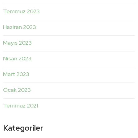
Temmuz 2023
Haziran 2023
Mayıs 2023
Nisan 2023
Mart 2023
Ocak 2023
Temmuz 2021
Kategoriler