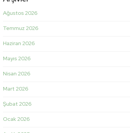
Ağustos 2026
Temmuz 2026
Haziran 2026
Mayıs 2026
Nisan 2026
Mart 2026
Şubat 2026
Ocak 2026