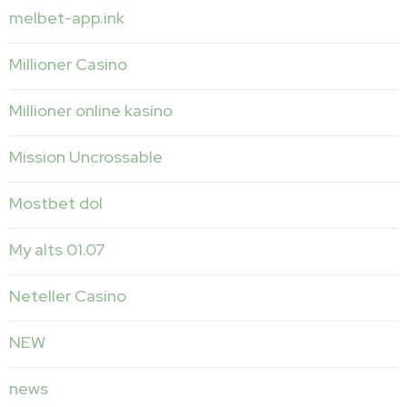
melbet-app.ink
Millioner Casino
Millioner online kasíno
Mission Uncrossable
Mostbet dol
My alts 01.07
Neteller Casino
NEW
news