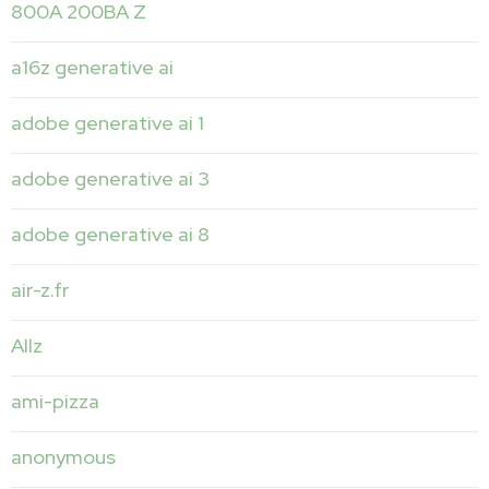
800A 200BA Z
a16z generative ai
adobe generative ai 1
adobe generative ai 3
adobe generative ai 8
air-z.fr
Allz
ami-pizza
anonymous