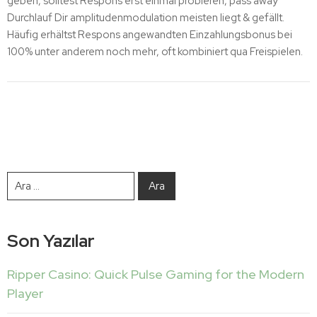
geben, solltest Respons erst einmal probieren, pass away
Durchlauf Dir amplitudenmodulation meisten liegt & gefällt.
Häufig erhältst Respons angewandten Einzahlungsbonus bei
100% unter anderem noch mehr, oft kombiniert qua Freispielen.
Son Yazılar
Ripper Casino: Quick Pulse Gaming for the Modern
Player