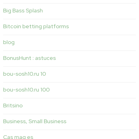
Big Bass Splash
Bitcoin betting platforms
blog
BonusHunt : astuces
bou-sosh10.ru 10
bou-sosh10.ru 100
Britsino
Business, Small Business
Cas mag es