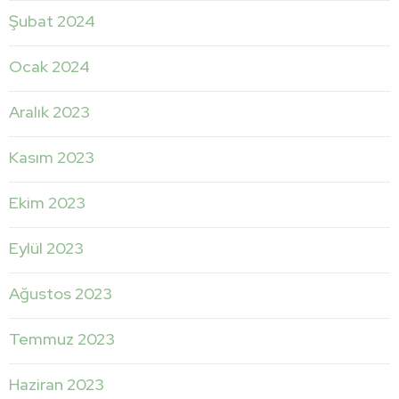
Şubat 2024
Ocak 2024
Aralık 2023
Kasım 2023
Ekim 2023
Eylül 2023
Ağustos 2023
Temmuz 2023
Haziran 2023