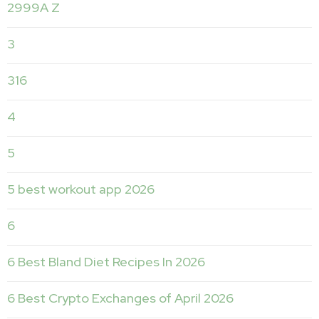
2999A Z
3
316
4
5
5 best workout app 2026
6
6 Best Bland Diet Recipes In 2026
6 Best Crypto Exchanges of April 2026