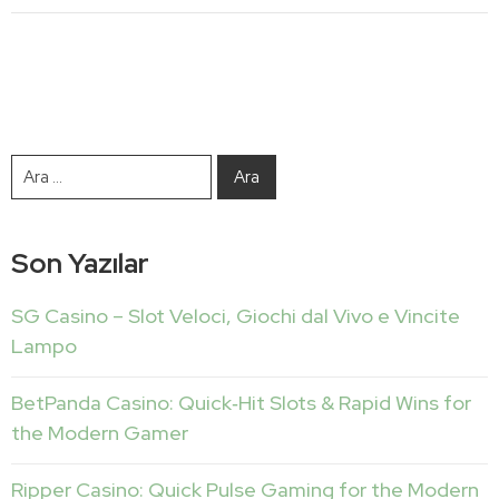
Son Yazılar
SG Casino – Slot Veloci, Giochi dal Vivo e Vincite
Lampo
BetPanda Casino: Quick‑Hit Slots & Rapid Wins for
the Modern Gamer
Ripper Casino: Quick Pulse Gaming for the Modern