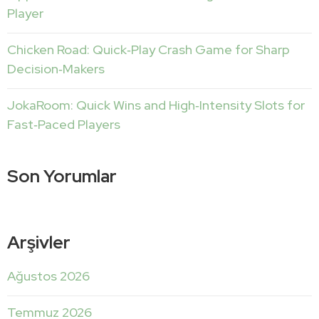
Player
Chicken Road: Quick‑Play Crash Game for Sharp
Decision‑Makers
JokaRoom: Quick Wins and High‑Intensity Slots for
Fast‑Paced Players
Son Yorumlar
Arşivler
Ağustos 2026
Temmuz 2026