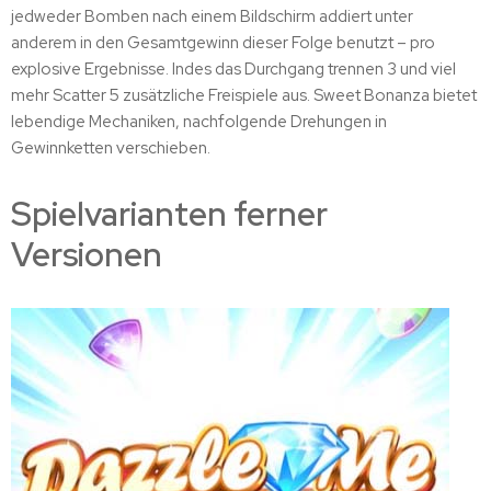
jedweder Bomben nach einem Bildschirm addiert unter
anderem in den Gesamtgewinn dieser Folge benutzt – pro
explosive Ergebnisse. Indes das Durchgang trennen 3 und viel
mehr Scatter 5 zusätzliche Freispiele aus. Sweet Bonanza bietet
lebendige Mechaniken, nachfolgende Drehungen in
Gewinnketten verschieben.
Spielvarianten ferner
Versionen