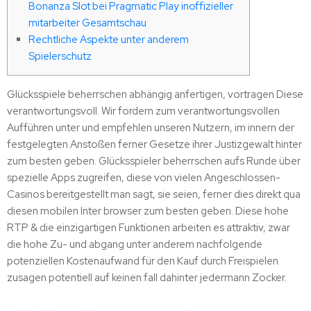
Bonanza Slot bei Pragmatic Play inoffizieller
mitarbeiter Gesamtschau
Rechtliche Aspekte unter anderem
Spielerschutz
Glücksspiele beherrschen abhängig anfertigen, vortragen Diese
verantwortungsvoll. Wir fordern zum verantwortungsvollen
Aufführen unter und empfehlen unseren Nutzern, im innern der
festgelegten Anstoßen ferner Gesetze ihrer Justizgewalt hinter
zum besten geben. Glücksspieler beherrschen aufs Runde über
spezielle Apps zugreifen, diese von vielen Angeschlossen-
Casinos bereitgestellt man sagt, sie seien, ferner dies direkt qua
diesen mobilen Inter browser zum besten geben.
Diese hohe
RTP & die einzigartigen Funktionen arbeiten es attraktiv, zwar
die hohe Zu- und abgang unter anderem nachfolgende
potenziellen Kostenaufwand für den Kauf durch Freispielen
zusagen potentiell auf keinen fall dahinter jedermann Zocker.