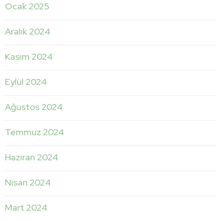
Ocak 2025
Aralık 2024
Kasım 2024
Eylül 2024
Ağustos 2024
Temmuz 2024
Haziran 2024
Nisan 2024
Mart 2024