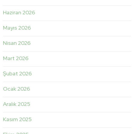
Haziran 2026
Mayıs 2026
Nisan 2026
Mart 2026
Şubat 2026
Ocak 2026
Aralık 2025
Kasım 2025