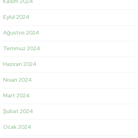
Kasım 2024
Eylül 2024
Ağustos 2024
Temmuz 2024
Haziran 2024
Nisan 2024
Mart 2024
Şubat 2024
Ocak 2024