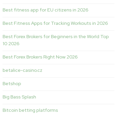
Best fitness app for EU citizens in 2026
Best Fitness Apps for Tracking Workouts in 2026
Best Forex Brokers for Beginners in the World Top
10 2026
Best Forex Brokers Right Now 2026
betalice-casino.cz
Betshop
Big Bass Splash
Bitcoin betting platforms