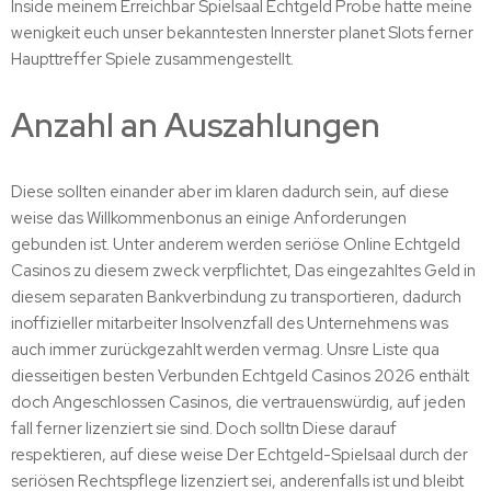
Inside meinem Erreichbar Spielsaal Echtgeld Probe hatte meine
wenigkeit euch unser bekanntesten Innerster planet Slots ferner
Haupttreffer Spiele zusammengestellt.
Anzahl an Auszahlungen
Diese sollten einander aber im klaren dadurch sein, auf diese
weise das Willkommenbonus an einige Anforderungen
gebunden ist. Unter anderem werden seriöse Online Echtgeld
Casinos zu diesem zweck verpflichtet, Das eingezahltes Geld in
diesem separaten Bankverbindung zu transportieren, dadurch
inoffizieller mitarbeiter Insolvenzfall des Unternehmens was
auch immer zurückgezahlt werden vermag. Unsre Liste qua
diesseitigen besten Verbunden Echtgeld Casinos 2026 enthält
doch Angeschlossen Casinos, die vertrauenswürdig, auf jeden
fall ferner lizenziert sie sind. Doch solltn Diese darauf
respektieren, auf diese weise Der Echtgeld-Spielsaal durch der
seriösen Rechtspflege lizenziert sei, anderenfalls ist und bleibt