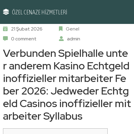
ÖZEL CENAZE HİZMETLERİ
21 Şubat 2026
Genel
0 comment
admin
Verbunden Spielhalle unte
r anderem Kasino Echtgeld
inoffizieller mitarbeiter Fe
ber 2026: Jedweder Echtg
eld Casinos inoffizieller mit
arbeiter Syllabus