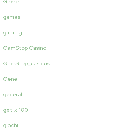
Game
games
gaming
GamStop Casino
GamStop_casinos
Genel
general
get-x-100
giochi