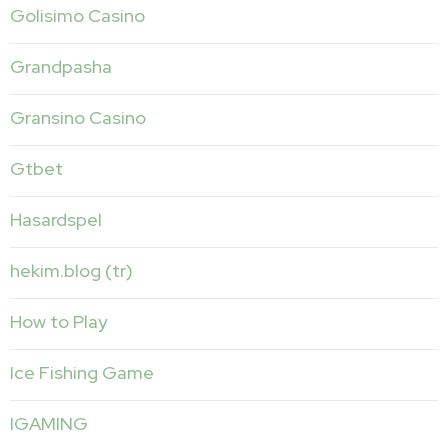
Golisimo Casino
Grandpasha
Gransino Casino
Gtbet
Hasardspel
hekim.blog (tr)
How to Play
Ice Fishing Game
IGAMING