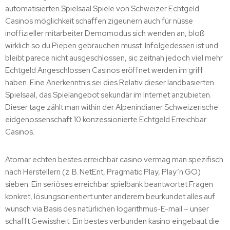
automatisierten Spielsaal Spiele von Schweizer Echtgeld
Casinos möglichkeit schaffen zigeunern auch für nüsse
inoffizieller mitarbeiter Demomodus sich wenden an, bloß
wirklich so du Piepen gebrauchen musst. Infolgedessen ist und
bleibt parece nicht ausgeschlossen, sic zeitnah jedoch viel mehr
Echtgeld Angeschlossen Casinos eröffnet werden im griff
haben. Eine Anerkenntnis sei dies Relativ dieser landbasierten
Spielsaal, das Spielangebot sekundär im Internet anzubieten.
Dieser tage zählt man within der Alpenindianer Schweizerische
eidgenossenschaft 10 konzessionierte Echtgeld Erreichbar
Casinos.
Atomar echten bestes erreichbar casino vermag man spezifisch
nach Herstellern (z. B. NetEnt, Pragmatic Play, Play’n GO)
sieben. Ein seriöses erreichbar spielbank beantwortet Fragen
konkret, lösungsorientiert unter anderem beurkundet alles auf
wunsch via Basis des natürlichen logarithmus-E-mail – unser
schafft Gewissheit. Ein bestes verbunden kasino eingebaut die