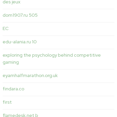
des jeux
dom1907.ru 505
EC
edu-alania.ru 10
exploring the psychology behind competitive
gaming
eyamhalfmarathon.org.uk
findara.co
first
flamedesk.net b