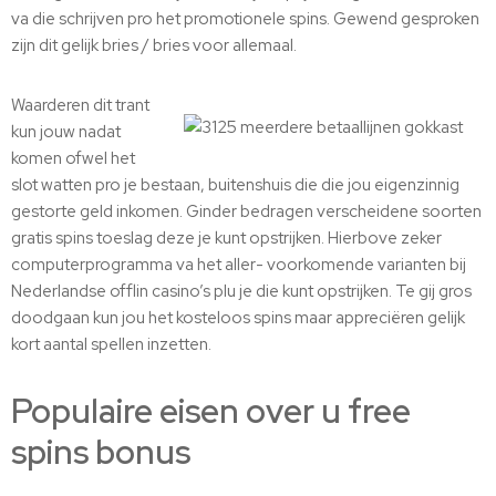
va die schrijven pro het promotionele spins. Gewend gesproken
zijn dit gelijk bries / bries voor allemaal.
Waarderen dit trant
kun jouw nadat
komen ofwel het
slot watten pro je bestaan, buitenshuis die die jou eigenzinnig
gestorte geld inkomen. Ginder bedragen verscheidene soorten
gratis spins toeslag deze je kunt opstrijken. Hierbove zeker
computerprogramma va het aller- voorkomende varianten bij
Nederlandse offlin casino’s plu je die kunt opstrijken. Te gij gros
doodgaan kun jou het kosteloos spins maar appreciëren gelijk
kort aantal spellen inzetten.
Populaire eisen over u free
spins bonus