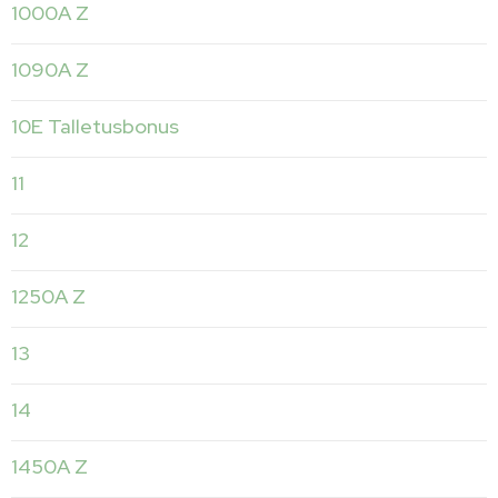
1000A Z
1090A Z
10E Talletusbonus
11
12
1250A Z
13
14
1450A Z