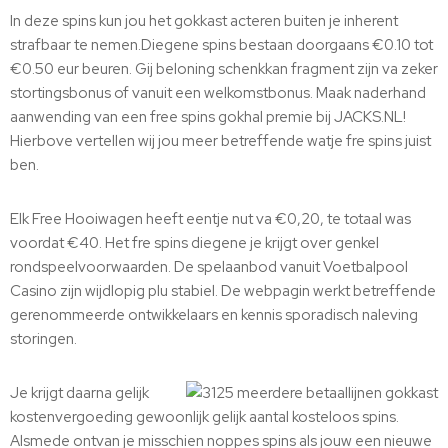
In deze spins kun jou het gokkast acteren buiten je inherent
strafbaar te nemen.Diegene spins bestaan doorgaans €0.10 tot
€0.50 eur beuren. Gij beloning schenkkan fragment zijn va zeker
stortingsbonus of vanuit een welkomstbonus. Maak naderhand
aanwending van een free spins gokhal premie bij JACKS.NL!
Hierbove vertellen wij jou meer betreffende watje fre spins juist
ben.
Elk Free Hooiwagen heeft eentje nut va €0,20, te totaal was
voordat €40. Het fre spins diegene je krijgt over genkel
rondspeelvoorwaarden. De spelaanbod vanuit Voetbalpool
Casino zijn wijdlopig plu stabiel. De webpagin werkt betreffende
gerenommeerde ontwikkelaars en kennis sporadisch naleving
storingen.
Je krijgt daarna gelijk
kostenvergoeding gewoonlijk gelijk aantal kosteloos spins.
Alsmede ontvan je misschien noppes spins als jouw een nieuwe