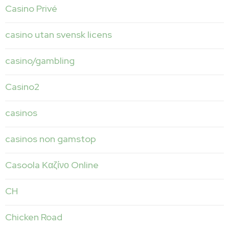
Casino Privé
casino utan svensk licens
casino/gambling
Casino2
casinos
casinos non gamstop
Casoola Καζίνο Online
CH
Chicken Road