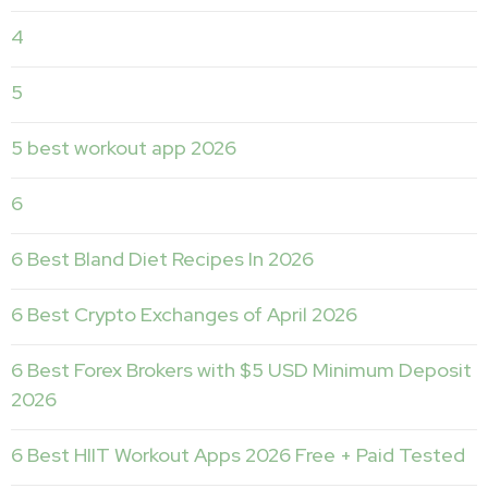
4
5
5 best workout app 2026
6
6 Best Bland Diet Recipes In 2026
6 Best Crypto Exchanges of April 2026
6 Best Forex Brokers with $5 USD Minimum Deposit ️
2026
6 Best HIIT Workout Apps 2026 Free + Paid Tested