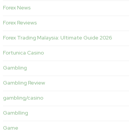
Forex News
Forex Reviews
Forex Trading Malaysia: Ultimate Guide 2026
Fortunica Casino
Gambling
Gambling Review
gambling/casino
Gamblling
Game