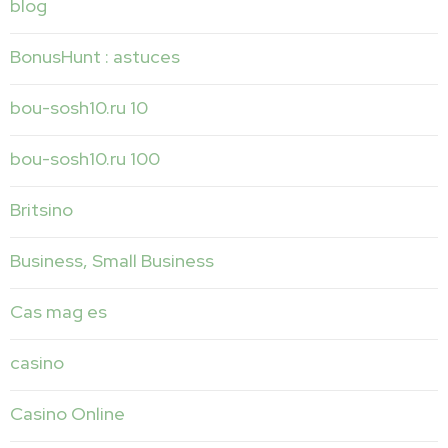
blog
BonusHunt : astuces
bou-sosh10.ru 10
bou-sosh10.ru 100
Britsino
Business, Small Business
Cas mag es
casino
Casino Online