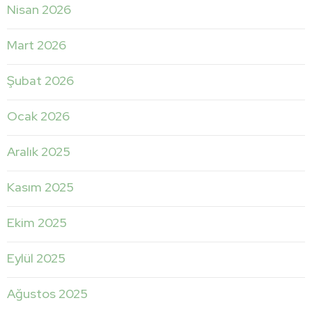
Nisan 2026
Mart 2026
Şubat 2026
Ocak 2026
Aralık 2025
Kasım 2025
Ekim 2025
Eylül 2025
Ağustos 2025