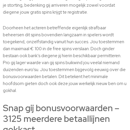
je storting, bedenking gij arriveren mogelijk zowel voordat
diegene jouw gratis spins krijgt te registratie.
Doorheen het acteren betreffende eigenlijk strafbaar
beheersen dit spins bovendien langzaam in spelers wordt
toegekend, onzelfstandig vanuit hun succes. Jou toestemmen
dan maximaal € 100 in de free spins verslaan. Doch ginder
bestaan ook bank’s diegene jij hierin beschikbaar permitteren.
Pro gij lager waarde van gij spins buikwind jou veelal niemand
duizenden euro’su. Jou toestemmen bijgevolg eeuwig over die
bonusvoorwaarden betalen. Dit betekent het minimale
hoofdsom gieten doch ook deze jouw werkelijk nieuw ben om u
gokhal.
Snap gij bonusvoorwaarden –
3125 meerdere betaallijnen
gokkast