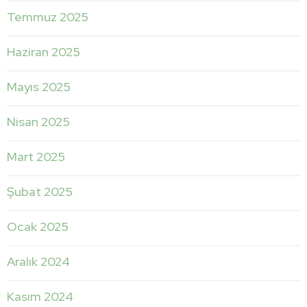
Temmuz 2025
Haziran 2025
Mayıs 2025
Nisan 2025
Mart 2025
Şubat 2025
Ocak 2025
Aralık 2024
Kasım 2024