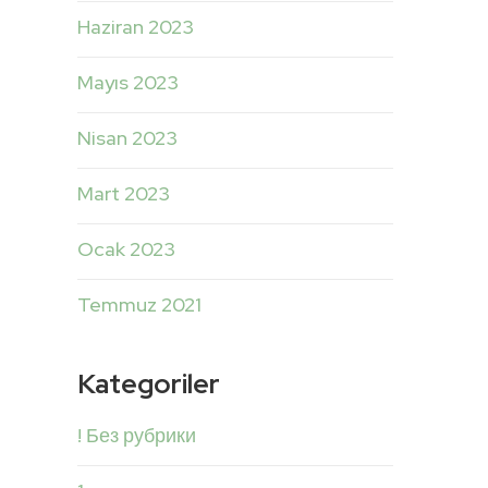
Haziran 2023
Mayıs 2023
Nisan 2023
Mart 2023
Ocak 2023
Temmuz 2021
Kategoriler
! Без рубрики