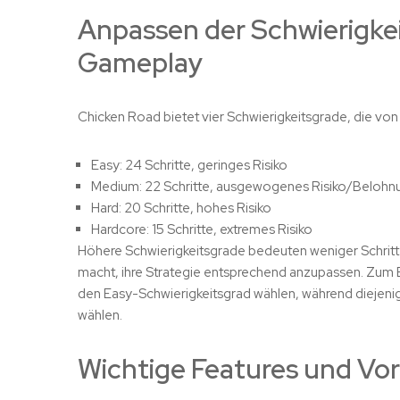
Anpassen der Schwierigkeit
Gameplay
Chicken Road bietet vier Schwierigkeitsgrade, die von 
Easy: 24 Schritte, geringes Risiko
Medium: 22 Schritte, ausgewogenes Risiko/Belohn
Hard: 20 Schritte, hohes Risiko
Hardcore: 15 Schritte, extremes Risiko
Höhere Schwierigkeitsgrade bedeuten weniger Schritte, 
macht, ihre Strategie entsprechend anzupassen. Zum B
den Easy-Schwierigkeitsgrad wählen, während diejen
wählen.
Wichtige Features und Vor