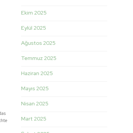
Ekim 2025
Eylül 2025
Ağustos 2025
Temmuz 2025
Haziran 2025
Mayıs 2025
Nisan 2025
das
Mart 2025
chte