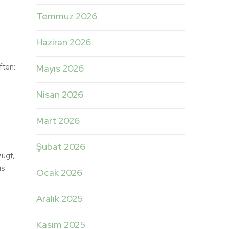
Temmuz 2026
Haziran 2026
ften:
Mayıs 2026
Nisan 2026
Mart 2026
Şubat 2026
zugt,
us
Ocak 2026
Aralık 2025
Kasım 2025