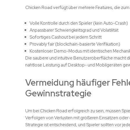
Chicken Road verfügt über mehrere Features, die zum
Volle Kontrolle durch den Spieler (kein Auto-Crash)
Anpassbarer Schwierigkeitsgrad und Volatilität
Sofortiges Cashout bei jedem Schritt
Provably fair (blockchain-basierte Verifikation)
Kostenloser Demo-Modus mit identischen Mechani
Die saubere und intuitive Benutzeroberfläche macht d
nahtlose Leistung auf Desktop- und Mobilgeräten gewä
Vermeidung häufiger Fehl
Gewinnstrategie
Um bei Chicken Road erfolgreich zu sein, müssen Spiel
Verfolgen von Verlusten mit größeren Einsätzen oder d
Strategie ist entscheidend, und Spieler sollten vor jed