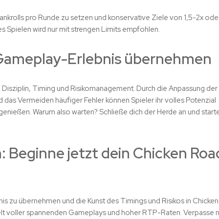
 Bankrolls pro Runde zu setzen und konservative Ziele von 1,5-2x ode
 Spielen wird nur mit strengen Limits empfohlen.
n Gameplay-Erlebnis übernehmen
d Disziplin, Timing und Risikomanagement. Durch die Anpassung der
d das Vermeiden häufiger Fehler können Spieler ihr volles Potenzial
 genießen. Warum also warten? Schließe dich der Herde an und start
: Beginne jetzt dein Chicken Roa
bnis zu übernehmen und die Kunst des Timings und Risikos in Chicke
Welt voller spannenden Gameplays und hoher RTP-Raten. Verpasse n