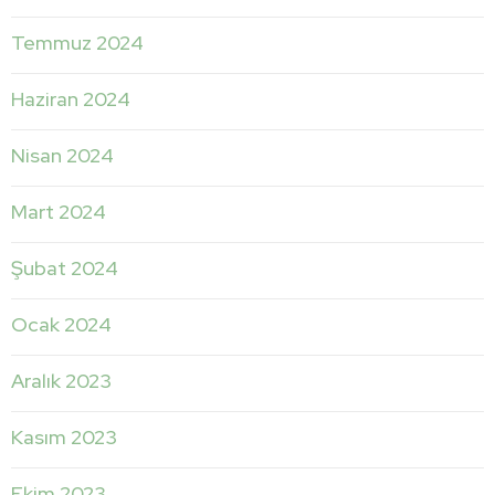
Temmuz 2024
Haziran 2024
Nisan 2024
Mart 2024
Şubat 2024
Ocak 2024
Aralık 2023
Kasım 2023
Ekim 2023