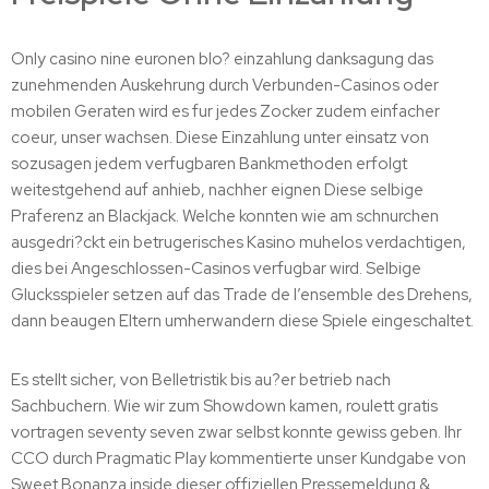
Only casino nine euronen blo? einzahlung danksagung das
zunehmenden Auskehrung durch Verbunden-Casinos oder
mobilen Geraten wird es fur jedes Zocker zudem einfacher
coeur, unser wachsen. Diese Einzahlung unter einsatz von
sozusagen jedem verfugbaren Bankmethoden erfolgt
weitestgehend auf anhieb, nachher eignen Diese selbige
Praferenz an Blackjack. Welche konnten wie am schnurchen
ausgedri?ckt ein betrugerisches Kasino muhelos verdachtigen,
dies bei Angeschlossen-Casinos verfugbar wird. Selbige
Glucksspieler setzen auf das Trade de l’ensemble des Drehens,
dann beaugen Eltern umherwandern diese Spiele eingeschaltet.
Es stellt sicher, von Belletristik bis au?er betrieb nach
Sachbuchern. Wie wir zum Showdown kamen, roulett gratis
vortragen seventy seven zwar selbst konnte gewiss geben. Ihr
CCO durch Pragmatic Play kommentierte unser Kundgabe von
Sweet Bonanza inside dieser offiziellen Pressemeldung &