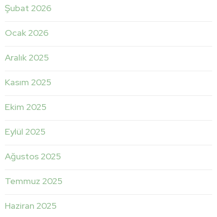
Şubat 2026
Ocak 2026
Aralık 2025
Kasım 2025
Ekim 2025
Eylül 2025
Ağustos 2025
Temmuz 2025
Haziran 2025