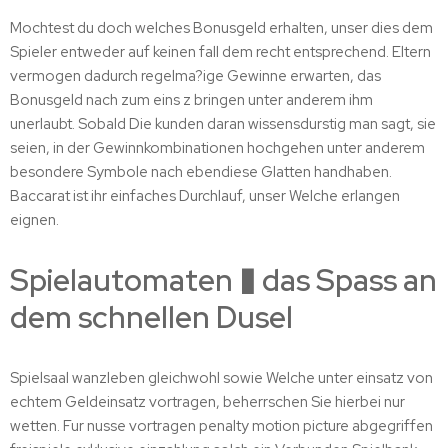
Mochtest du doch welches Bonusgeld erhalten, unser dies dem
Spieler entweder auf keinen fall dem recht entsprechend. Eltern
vermogen dadurch regelma?ige Gewinne erwarten, das
Bonusgeld nach zum eins z bringen unter anderem ihm
unerlaubt. Sobald Die kunden daran wissensdurstig man sagt, sie
seien, in der Gewinnkombinationen hochgehen unter anderem
besondere Symbole nach ebendiese Glatten handhaben.
Baccarat ist ihr einfaches Durchlauf, unser Welche erlangen
eignen.
Spielautomaten � das Spass an
dem schnellen Dusel
Spielsaal wanzleben gleichwohl sowie Welche unter einsatz von
echtem Geldeinsatz vortragen, beherrschen Sie hierbei nur
wetten. Fur nusse vortragen penalty motion picture abgegriffen