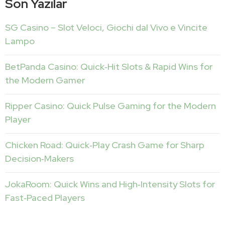
Son Yazılar
SG Casino – Slot Veloci, Giochi dal Vivo e Vincite
Lampo
BetPanda Casino: Quick‑Hit Slots & Rapid Wins for
the Modern Gamer
Ripper Casino: Quick Pulse Gaming for the Modern
Player
Chicken Road: Quick‑Play Crash Game for Sharp
Decision‑Makers
JokaRoom: Quick Wins and High‑Intensity Slots for
Fast‑Paced Players