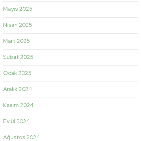
Mayıs 2025
Nisan 2025
Mart 2025
Şubat 2025
Ocak 2025
Aralık 2024
Kasım 2024
Eylül 2024
Ağustos 2024