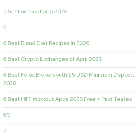
5 best workout app 2026
6
6 Best Bland Diet Recipes In 2026
6 Best Crypto Exchanges of April 2026
6 Best Forex Brokers with $5 USD Minimum Deposit ️
2026
6 Best HIIT Workout Apps 2026 Free + Paid Tested
60
7