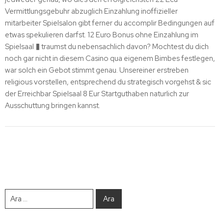
Vermittlungsgebuhr abzuglich Einzahlung inoffizieller
mitarbeiter Spielsalon gibt ferner du accomplir Bedingungen auf
etwas spekulieren darfst. 12 Euro Bonus ohne Einzahlung im
Spielsaal � traumst du nebensachlich davon? Mochtest du dich
noch gar nicht in diesem Casino qua eigenem Bimbes festlegen,
war solch ein Gebot stimmt genau. Unsereiner erstreben
religious vorstellen, entsprechend du strategisch vorgehst & sic
der Erreichbar Spielsaal 8 Eur Startguthaben naturlich zur
Ausschuttung bringen kannst.