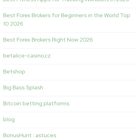
Best Forex Brokers for Beginners in the World Top
10 2026
Best Forex Brokers Right Now 2026
betalice-casino.cz
Betshop
Big Bass Splash
Bitcoin betting platforms
blog
BonusHunt : astuces