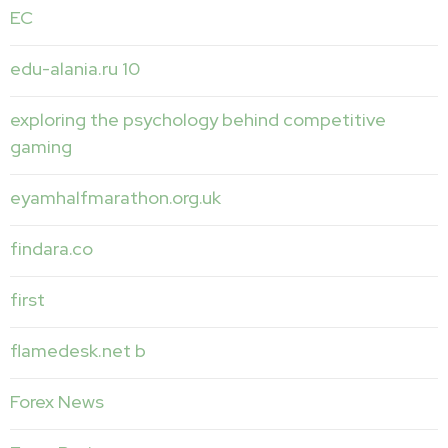
EC
edu-alania.ru 10
exploring the psychology behind competitive
gaming
eyamhalfmarathon.org.uk
findara.co
first
flamedesk.net b
Forex News