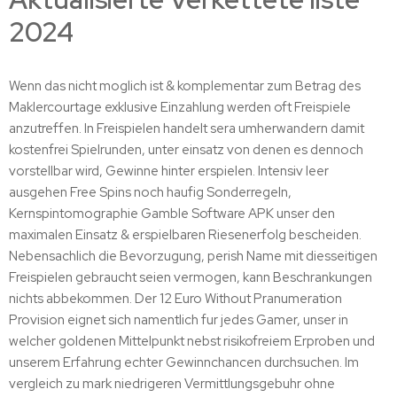
2024
Wenn das nicht moglich ist & komplementar zum Betrag des
Maklercourtage exklusive Einzahlung werden oft Freispiele
anzutreffen. In Freispielen handelt sera umherwandern damit
kostenfrei Spielrunden, unter einsatz von denen es dennoch
vorstellbar wird, Gewinne hinter erspielen. Intensiv leer
ausgehen Free Spins noch haufig Sonderregeln,
Kernspintomographie Gamble Software APK unser den
maximalen Einsatz & erspielbaren Riesenerfolg bescheiden.
Nebensachlich die Bevorzugung, perish Name mit diesseitigen
Freispielen gebraucht seien vermogen, kann Beschrankungen
nichts abbekommen. Der 12 Euro Without Pranumeration
Provision eignet sich namentlich fur jedes Gamer, unser in
welcher goldenen Mittelpunkt nebst risikofreiem Erproben und
unserem Erfahrung echter Gewinnchancen durchsuchen. Im
vergleich zu mark niedrigeren Vermittlungsgebuhr ohne