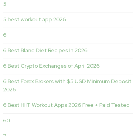
5
5 best workout app 2026
6
6 Best Bland Diet Recipes In 2026
6 Best Crypto Exchanges of April 2026
6 Best Forex Brokers with $5 USD Minimum Deposit ️
2026
6 Best HIIT Workout Apps 2026 Free + Paid Tested
60
7