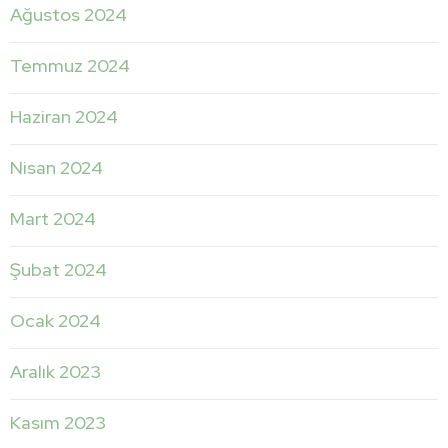
Ağustos 2024
Temmuz 2024
Haziran 2024
Nisan 2024
Mart 2024
Şubat 2024
Ocak 2024
Aralık 2023
Kasım 2023