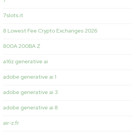
7slots.it
8 Lowest Fee Crypto Exchanges 2026
800A 200BA Z
a16z generative ai
adobe generative ai 1
adobe generative ai 3
adobe generative ai 8
air-z.fr