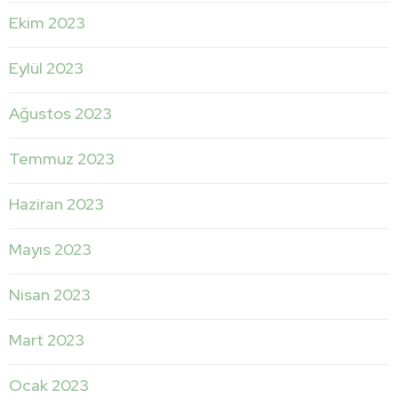
Ekim 2023
Eylül 2023
Ağustos 2023
Temmuz 2023
Haziran 2023
Mayıs 2023
Nisan 2023
Mart 2023
Ocak 2023