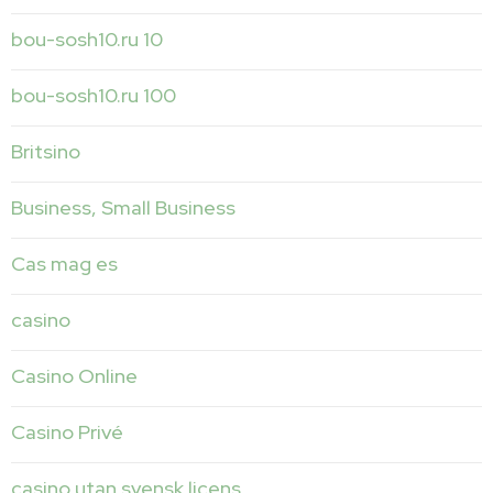
bou-sosh10.ru 10
bou-sosh10.ru 100
Britsino
Business, Small Business
Cas mag es
casino
Casino Online
Casino Privé
casino utan svensk licens