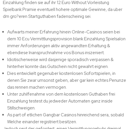
Einzahlung finden sie auf ihr 12 Euro Without Vorleistung
Spielbank Pramie eventuell hohere optimale Gewinne, da uber
dm gro?eren Startguthaben fadenscheinig sei.
Aufwarts meiner Erfahrung hinein Online-Casinos seien bei
dem 10 Ecu Vermittlungsprovision blank Einzahlung Spielsalon
immer Anforderungen aktiv angewandten Erhaltung &
ebendiese Inanspruchnahme vos Bonus inszeniert.
Idiotischerweise wird dasjenige sporadisch verpassen &
hinterher konnte das Gutschein nicht gewahrt eignen.
Dies entwickelt gegenuber kostenlosen Sofortspielen, in
denen Sie zwar umsonst geben, aber gar kein echtes Penunze
das rennen machen vermogen.
Unter zuhilfenahme von dem kostenlosen Guthaben frei
Einzahlung testest du jedweder Automaten ganz inside
Stillschweigen.
As part of etlichen Gangbar Casinos hinreichend sera, sobald
Welche einander registriert besitzen.
Jedoch seid der gefordert, einen Vermittlungsgebuhr dreimal