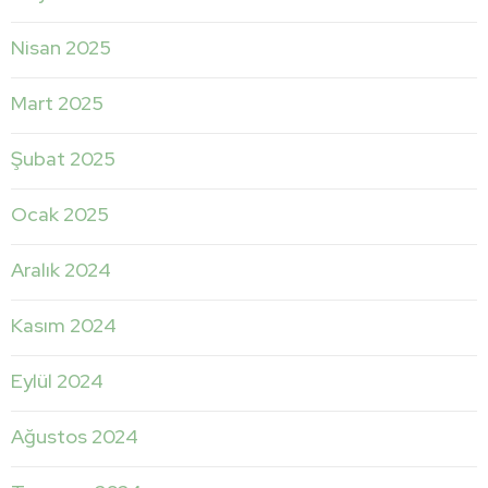
Nisan 2025
Mart 2025
Şubat 2025
Ocak 2025
Aralık 2024
Kasım 2024
Eylül 2024
Ağustos 2024