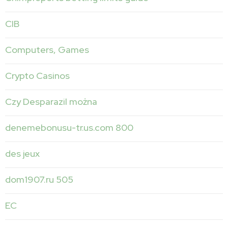
CIB
Computers, Games
Crypto Casinos
Czy Desparazil można
denemebonusu-tr.us.com 800
des jeux
dom1907.ru 505
EC