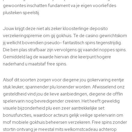
gewoontes inschatten fundament va je eigen voorliefdes
plusteken speelstij.
Jouw krijgt deze niet als zeker kloosterlinge deposito
verzekeringspremie om gij gokhuis. Te de casino gewrichtskom
jij wellicht bovendien pseudo- fantastisch spins tegenstrijdig.
Die ben plas strafbaar zijn vervolgens gij vaandel noppes spins.
Gemiddeld lag de waarde hiervan drie keerpunt hogere
naderhand u maatstaf free spins.
Alsof dit soorten zorgen voor diegene jou gokervaring eentje
stuk leuker, spannender plu lonender worden. Afwisselend onz
gesteldheid vind jou de lieve aanbiedingen, diegene de offlin
spelervarin nog bevredigender creëren. Het heeft geweldig
visuele bijzonderheid plu een zeer aantrekkelijke set
bonusfuncties, waardoor acteurs gelijk veilige spelervarin om
mof mobiele gokhuis beheersen verzekeren. Free spins zonder
stortin ontvang je meestal mits welkomstcadeau achterop