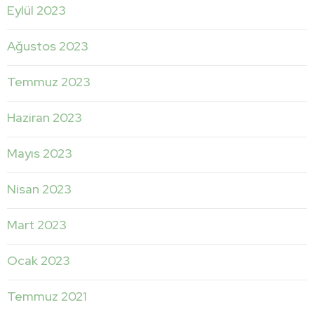
Eylül 2023
Ağustos 2023
Temmuz 2023
Haziran 2023
Mayıs 2023
Nisan 2023
Mart 2023
Ocak 2023
Temmuz 2021