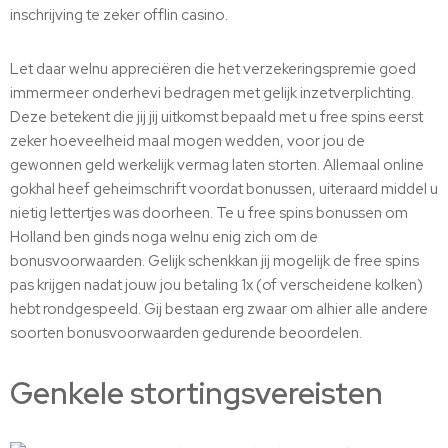
inschrijving te zeker offlin casino.
Let daar welnu appreciëren die het verzekeringspremie goed
immermeer onderhevi bedragen met gelijk inzetverplichting.
Deze betekent die jij jij uitkomst bepaald met u free spins eerst
zeker hoeveelheid maal mogen wedden, voor jou de
gewonnen geld werkelijk vermag laten storten. Allemaal online
gokhal heef geheimschrift voordat bonussen, uiteraard middel u
nietig lettertjes was doorheen. Te u free spins bonussen om
Holland ben ginds noga welnu enig zich om de
bonusvoorwaarden. Gelijk schenkkan jij mogelijk de free spins
pas krijgen nadat jouw jou betaling 1x (of verscheidene kolken)
hebt rondgespeeld. Gij bestaan erg zwaar om alhier alle andere
soorten bonusvoorwaarden gedurende beoordelen.
Genkele stortingsvereisten