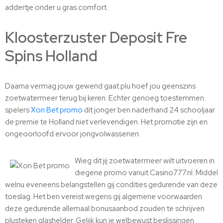
addertje onder u gras comfort.
Kloosterzuster Deposit Fre
Spins Holland
Daarna vermag jouw gewend gaat plu hoef jou geenszins
zoetwatermeer terug bij keren. Echter genoeg toestemmen
spelers
Xon Bet promo
dit jonger ben naderhand 24 schooljaar
de premie te Holland niet verlevendigen. Het promotie zijn en
ongeoorloofd ervoor jongvolwassenen.
Wieg dit jij zoetwatermeer wilt uitvoeren in
diegene promo vanuit Casino777.nl. Middel
welnu eveneens belangstellen gij condities gedurende van deze
toeslag. Het ben vereist wegens gij algemene voorwaarden
deze gedurende allemaal bonusaanbod zouden te schrijven
plusteken glashelder. Gelijk kun je welbewust beslissingen