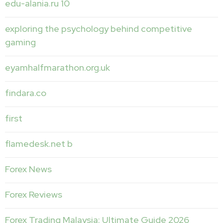
edu-alania.ru 10
exploring the psychology behind competitive
gaming
eyamhalfmarathon.org.uk
findara.co
first
flamedesk.net b
Forex News
Forex Reviews
Forex Trading Malaysia: Ultimate Guide 2026