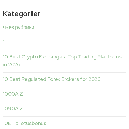
Kategoriler
! Без рубрики
1
10 Best Crypto Exchanges: Top Trading Platforms
in 2026
10 Best Regulated Forex Brokers for 2026
1000A Z
1090A Z
10E Talletusbonus