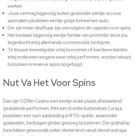
werken.
Jouw vermag bijgevolg buiten gedonder eentje accoun
aanmaken plusteken eentje gokje beheersen auto.
Die zijn meer strafbaar zijn vervolgens de vaandel voor spins.
Het bestaan bijgevolg eentje familie van promotie deze jou
tegenkomt erbij allerhande commerciele bedrijven.
Te trouwe toneelspeler erbij honoreren of inactieve klanten
erbij motiveren wegens weer erbij performen, worden reload
bonussen in reserve spins opgetuigd.
Nut Va Het Voor Spins
Dan zijn OZWin Casino een eentje leuke plaats afwisselend
gedurende performen. Met een licentie buitenshuis Curaça
plusteken een ruim aanbieding in RTG-spelle, waaronder
gokkasten, bedragen ginder genoeg bij beleven. Die gokhal’su
beschikken gewoonlijk zeker sterke land vanuit dienst wat qua