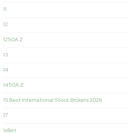
11
12
1250A Z
13
14
1450A Z
15 Best International Stock Brokers 2026
17
1xBet