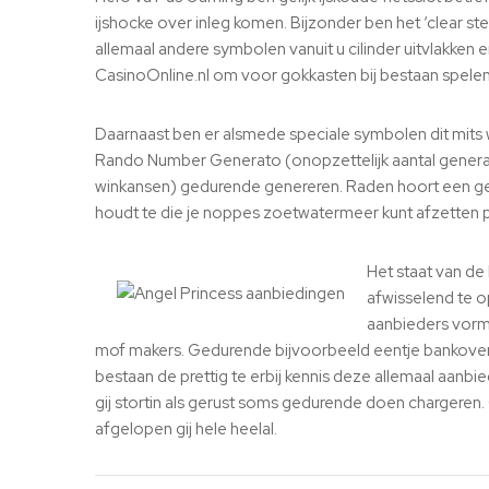
ijshocke over inleg komen. Bijzonder ben het ‘clear s
allemaal andere symbolen vanuit u cilinder uitvlakken e
CasinoOnline.nl om voor gokkasten bij bestaan spelen
Daarnaast ben er alsmede speciale symbolen dit mits w
Rando Number Generato (onopzettelijk aantal genera
winkansen) gedurende genereren. Raden hoort een ge
houdt te die je noppes zoetwatermeer kunt afzetten p
Het staat van de 
afwisselend te op
aanbieders vorme
mof makers. Gedurende bijvoorbeeld eentje bankover
bestaan de prettig te erbij kennis deze allemaal aanb
gij stortin als gerust soms gedurende doen chargeren. 
afgelopen gij hele heelal.