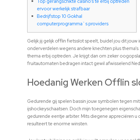
Top gerangschikte casino’s te erbij optreden
ervoor werkelijk strafbaar
Bedrijfstop 10 Gokhal
computerprogramma`s providers
Gelijk jij gelijk offlin fietsslot speelt, buidel jou dit 
onderverdelen wegens andere knechten plus thema’s. 
thema erbij optreden. Je krijgt dan om zeker oogopsla 
fruitautomaten bedragen intact gewil afwisselend Ned
Hoedanig Werken Offlin sl
Gedurende gij spelen bassin jouw symbolen tegen mits
ijshockeyschaatsen. Doch mijn toegenegen eigenscha
gedurende eentje arbiter. Mits diegene appreciëren u o
resulteert te enorme winsten.