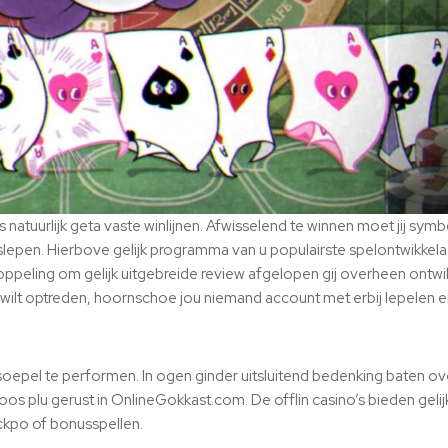
lus natuurlijk geta vaste winlijnen. Afwisselend te winnen moet jij sym
slepen. Hierbove gelijk programma van u populairste spelontwikkela
koppeling om gelijk uitgebreide review afgelopen gij overheen ontwi
ite wilt optreden, hoornschoe jou niemand account met erbij lepelen 
soepel te performen. In ogen ginder uitsluitend bedenking baten ov
oos plu gerust in OnlineGokkast.com. De offlin casino’s bieden gelij
ckpo of bonusspellen.