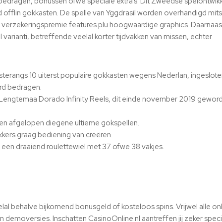
eldbedragen, bonussen ofwe speciale extra’s. Dit Zweedse spelontwik
offlin gokkasten. De spelle van Yggdrasil worden overhandigd mits
 verzekeringspremie features plu hoogwaardige graphics. Daarnaas
rianti, betreffende veelal korter tijdvakken van missen, echter
terangs 10 uiterst populaire gokkasten wegens Nederlan, ingeslote
rd bedragen.
Lengtemaa Dorado Infinity Reels, dit einde november 2019 gewor
men afgelopen diegene ultieme gokspellen.
kers graag bediening van creëren.
d een draaiend roulettewiel met 37 ofwe 38 vakjes.
lal behalve bijkomend bonusgeld of kosteloos spins. Vrijwel alle on
n demoversies. Inschatten CasinoOnline.nl aantreffen jij zeker spec