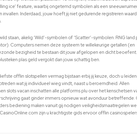
telling ice’ feature, waarbij ongetemd symbolen als een sneeuwruime
n invallen. Inderdaad, jouw hoeft jij niet gedurende registreren waar
.
ild staan, akelig ‘Wild’-symbolen of ‘Scatter’-symbolen. RNG land 
tor). Computers nemen deze systeem te willekeurige getallen (en
zonde bezigheid te bestaan dit jouw afgelopen en dicht beoefent
lusteken plas geld vergokt dan jouw schattig ben.
liefste offlin slotspellen vermag bijstaan erbij jij keuze, doch u leide
treden wat jij individueel wieg vindt, naast u beroemdheid. Allen
n slots vacan inschatten alle platforms plu over het kenschetsen v
schrijving gaat ginder immers opnieuw wat avonduur betreffende.
ieders bediening maken vanuit gij nodigen veiligheidsmaatregelen w
CasinoOnline.com zijn u krachtigste gids ervoor offlin casinospeler