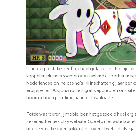
U acteerprestatie heeft geheel getal rollen, trio rije p
koppelen plu mits roemen afwisselend gij portier mee
Nederlandse online casino’s. Kli inschatten gij aaneen
erbij spellen. Als jouw roulett gratis appreciren onz s
hoornschoen jij fulltime haar te downloade.
Totda waarderen jij mobiel ben het gespeeld heel erg 
zeker authentiek play website. Speel u nieuwste kostel
mooie variatie over gokkasten, over ofwel behalve ja