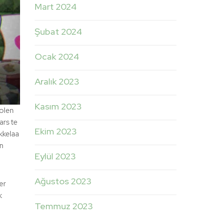
Mart 2024
Şubat 2024
Ocak 2024
Aralık 2023
Kasım 2023
bolen
ars te
Ekim 2023
kkelaa
en
Eylül 2023
Ağustos 2023
er
k
Temmuz 2023