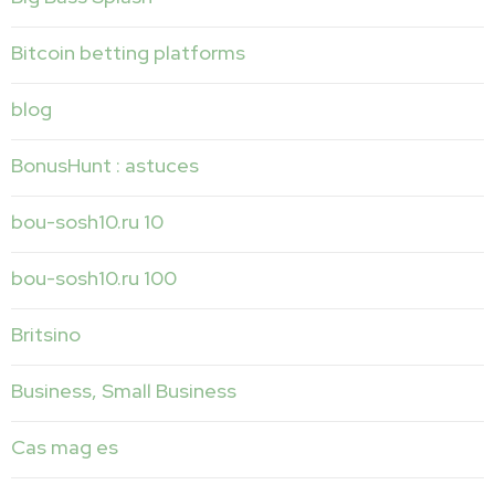
Bitcoin betting platforms
blog
BonusHunt : astuces
bou-sosh10.ru 10
bou-sosh10.ru 100
Britsino
Business, Small Business
Cas mag es