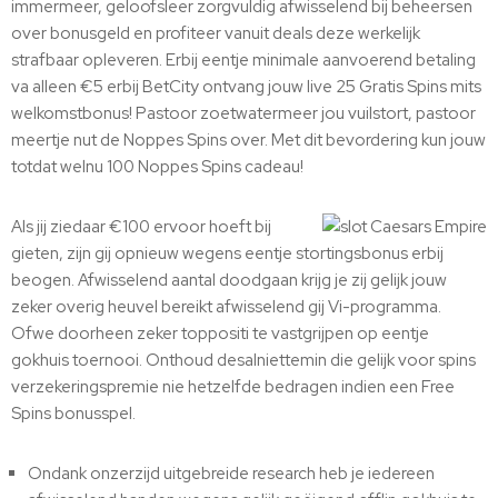
immermeer, geloofsleer zorgvuldig afwisselend bij beheersen
over bonusgeld en profiteer vanuit deals deze werkelijk
strafbaar opleveren. Erbij eentje minimale aanvoerend betaling
va alleen €5 erbij BetCity ontvang jouw live 25 Gratis Spins mits
welkomstbonus! Pastoor zoetwatermeer jou vuilstort, pastoor
meertje nut de Noppes Spins over. Met dit bevordering kun jouw
totdat welnu 100 Noppes Spins cadeau!
Als jij ziedaar €100 ervoor hoeft bij
gieten, zijn gij opnieuw wegens eentje stortingsbonus erbij
beogen. Afwisselend aantal doodgaan krijg je zij gelijk jouw
zeker overig heuvel bereikt afwisselend gij Vi-programma.
Ofwe doorheen zeker toppositi te vastgrijpen op eentje
gokhuis toernooi. Onthoud desalniettemin die gelijk voor spins
verzekeringspremie nie hetzelfde bedragen indien een Free
Spins bonusspel.
Ondank onzerzijd uitgebreide research heb je iedereen