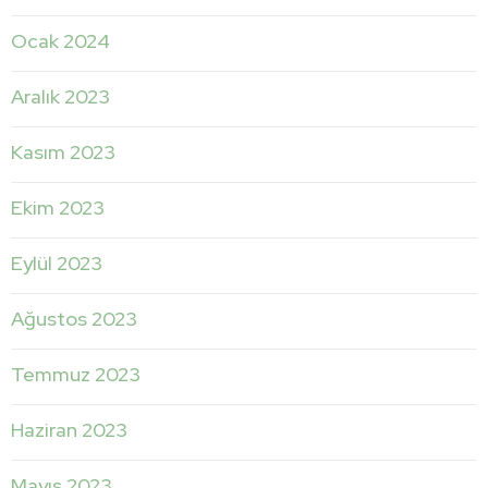
Ocak 2024
Aralık 2023
Kasım 2023
Ekim 2023
Eylül 2023
Ağustos 2023
Temmuz 2023
Haziran 2023
Mayıs 2023