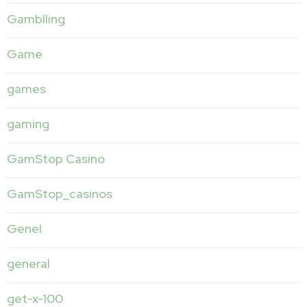
Gamblling
Game
games
gaming
GamStop Casino
GamStop_casinos
Genel
general
get-x-100