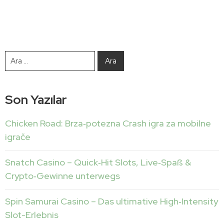
Son Yazılar
Chicken Road: Brza‑potezna Crash igra za mobilne
igrače
Snatch Casino – Quick‑Hit Slots, Live‑Spaß &
Crypto‑Gewinne unterwegs
Spin Samurai Casino – Das ultimative High‑Intensity
Slot-Erlebnis