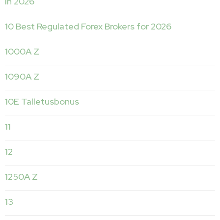
in 2026
10 Best Regulated Forex Brokers for 2026
1000A Z
1090A Z
10E Talletusbonus
11
12
1250A Z
13