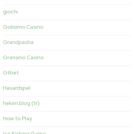
giochi
Golisimo Casino
Grandpasha
Gransino Casino
Gtbet
Hasardspel
hekim.blog (tr)
How to Play
Ice Fishing Game