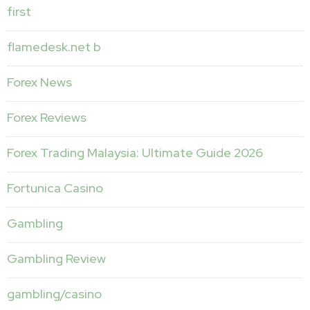
first
flamedesk.net b
Forex News
Forex Reviews
Forex Trading Malaysia: Ultimate Guide 2026
Fortunica Casino
Gambling
Gambling Review
gambling/casino