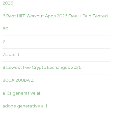
2026
6 Best HIIT Workout Apps 2026 Free + Paid Tested
60
7
7slots.it
8 Lowest Fee Crypto Exchanges 2026
800A 200BA Z
a16z generative ai
adobe generative ai 1