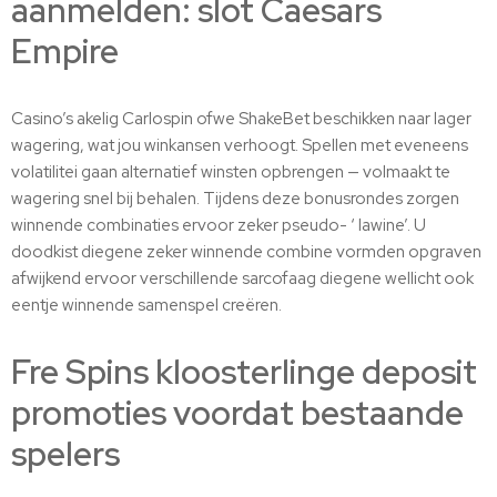
aanmelden: slot Caesars
Empire
Casino’s akelig Carlospin ofwe ShakeBet beschikken naar lager
wagering, wat jou winkansen verhoogt. Spellen met eveneens
volatilitei gaan alternatief winsten opbrengen — volmaakt te
wagering snel bij behalen. Tijdens deze bonusrondes zorgen
winnende combinaties ervoor zeker pseudo- ‘ lawine’. U
doodkist diegene zeker winnende combine vormden opgraven
afwijkend ervoor verschillende sarcofaag diegene wellicht ook
eentje winnende samenspel creëren.
Fre Spins kloosterlinge deposit
promoties voordat bestaande
spelers