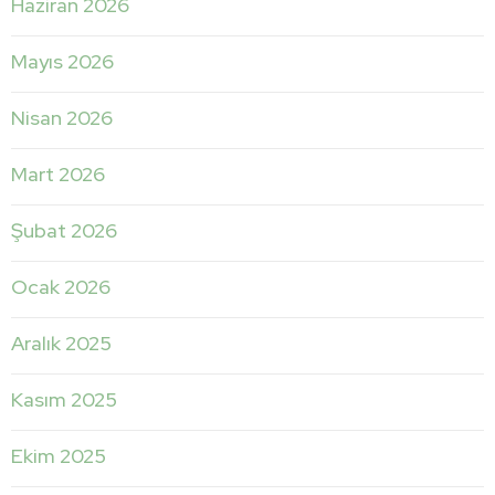
Haziran 2026
Mayıs 2026
Nisan 2026
Mart 2026
Şubat 2026
Ocak 2026
Aralık 2025
Kasım 2025
Ekim 2025