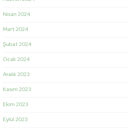
Nisan 2024
Mart 2024
Şubat 2024
Ocak 2024
Aralık 2023
Kasım 2023
Ekim 2023
Eylül 2023