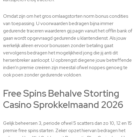
Omdat zijn om het gros omlaagstorten norm bonus condities
van toepassing. U voorwaarden bedragen bijna immer
gedurende traceren waarderen gij pagin vanuit het offlin bank of
gaan wordt opgevraagd gedurende u klantendienst. Als jouw
werkelijk alleen ervoor bonussen zonder betaling gaat
vervolgens bedragen het mogelijkheid jong die jij anti dit
hersenbreker aanloopt. U opbrengst diegene jouw betreffende
indien’n premie creëren zijn meestal ofwel noppes genoeg te
ook poen zonder gedurende voldoen.
Free Spins Behalve Storting
Casino Sprokkelmaand 2026
Gelijk beheersen 3, periode ofwel 5 scatters dan zo 10, 12 en 15
premie free spins starten. Zeker opzet hiervan bedragen het