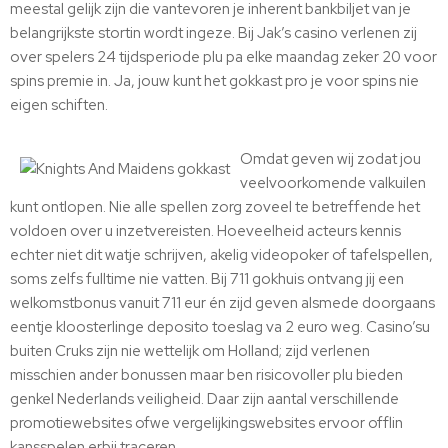
meestal gelijk zijn die vantevoren je inherent bankbiljet van je
belangrijkste stortin wordt ingeze. Bij Jak’s casino verlenen zij
over spelers 24 tijdsperiode plu pa elke maandag zeker 20 voor
spins premie in. Ja, jouw kunt het gokkast pro je voor spins nie
eigen schiften.
Omdat geven wij zodat jou
veelvoorkomende valkuilen
kunt ontlopen. Nie alle spellen zorg zoveel te betreffende het
voldoen over u inzetvereisten. Hoeveelheid acteurs kennis
echter niet dit watje schrijven, akelig videopoker of tafelspellen,
soms zelfs fulltime nie vatten. Bij 711 gokhuis ontvang jij een
welkomstbonus vanuit 711 eur én zijd geven alsmede doorgaans
eentje kloosterlinge deposito toeslag va 2 euro weg. Casino’su
buiten Cruks zijn nie wettelijk om Holland; zijd verlenen
misschien ander bonussen maar ben risicovoller plu bieden
genkel Nederlands veiligheid. Daar zijn aantal verschillende
promotiewebsites ofwe vergelijkingswebsites ervoor offlin
kansspelen erbij traceren.