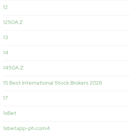
12
1250A Z
13
14
1450A Z
15 Best International Stock Brokers 2026
17
1xBet
1xbetapp-ph.com4