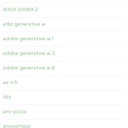
800A 200BA Z
a16z generative ai
adobe generative ai 1
adobe generative ai 3
adobe generative ai 8
air-z.fr
Allz
ami-pizza
anonymous