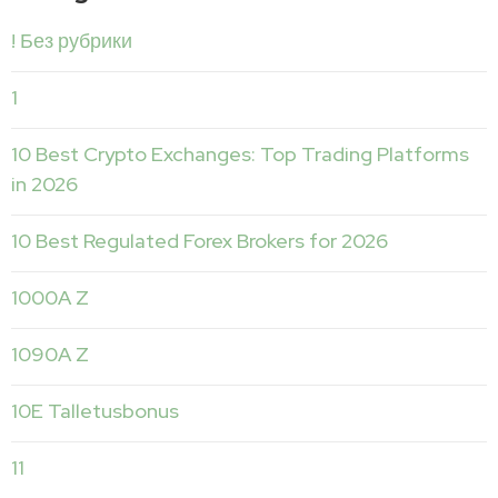
! Без рубрики
1
10 Best Crypto Exchanges: Top Trading Platforms
in 2026
10 Best Regulated Forex Brokers for 2026
1000A Z
1090A Z
10E Talletusbonus
11