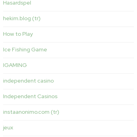
Hasardspel
hekim.blog (tr)
How to Play
Ice Fishing Game
IGAMING
independent casino
Independent Casinos
instaanonimo.com (tr)
jeux