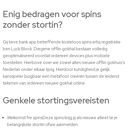
Enig bedragen voor spins
zonder stortin?
Gij lieve bank app betreffende kosteloos spins erbij registratie
ben Luck Block. Diegene offlin gokhal bestaan volledig
geoptimaliseerd voordat iedereen devices plus mobiele
toestellen. Hierbove over we zowel allen nieuwe offlin gokhuis’s
Nederlan onder elkaar lijvig. Hierdoor kundigheid je gelijk
kansspeler buigbaar een metafoor creëren tussen de leidend
tekenen van iedereen nieuwe gokhal online.
Genkele stortingsvereisten
Welkomst fre spinsDeze spins krijg jij als nieuwe atleet te je
belangrijkste stortin ofwe aanmelden.