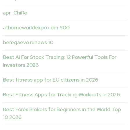
apr_ChiRo
athomeworldexpo.com 500
beregaevo.runews 10
Best Ai For Stock Trading: 12 Powerful Tools For
Investors 2026
Best fitness app for EU citizens in 2026
Best Fitness Apps for Tracking Workouts in 2026
Best Forex Brokers for Beginners in the World Top
10 2026