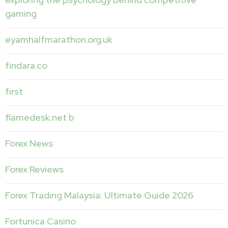
gaming
eyamhalfmarathon.org.uk
findara.co
first
flamedesk.net b
Forex News
Forex Reviews
Forex Trading Malaysia: Ultimate Guide 2026
Fortunica Casino