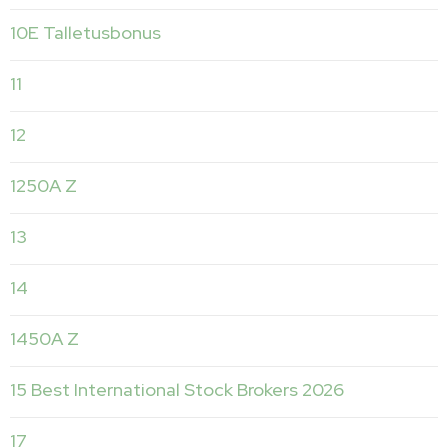
10E Talletusbonus
11
12
1250A Z
13
14
1450A Z
15 Best International Stock Brokers 2026
17