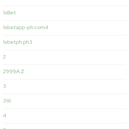
1xBet
1xbetapp-ph.com4
1xbetph.ph3
2
2999A Z
3
316
4