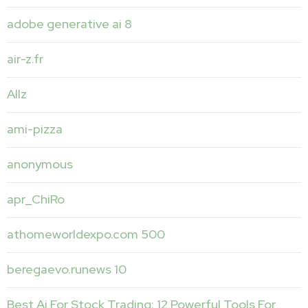
adobe generative ai 8
air-z.fr
Allz
ami-pizza
anonymous
apr_ChiRo
athomeworldexpo.com 500
beregaevo.runews 10
Best Ai For Stock Trading: 12 Powerful Tools For