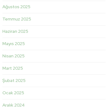
Ağustos 2025
Temmuz 2025
Haziran 2025
Mayıs 2025
Nisan 2025
Mart 2025
Şubat 2025
Ocak 2025
Aralık 2024