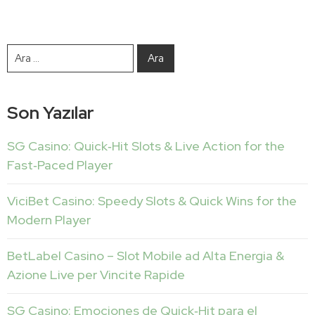
Son Yazılar
SG Casino: Quick‑Hit Slots & Live Action for the
Fast‑Paced Player
ViciBet Casino: Speedy Slots & Quick Wins for the
Modern Player
BetLabel Casino – Slot Mobile ad Alta Energia &
Azione Live per Vincite Rapide
SG Casino: Emociones de Quick‑Hit para el