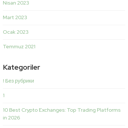
Nisan 2023
Mart 2023
Ocak 2023
Temmuz 2021
Kategoriler
! Без рубрики
1
10 Best Crypto Exchanges: Top Trading Platforms
in 2026