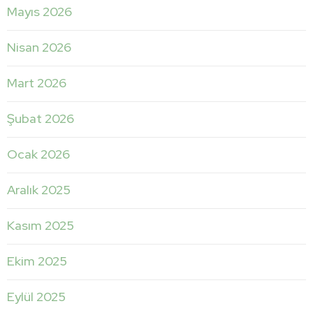
Mayıs 2026
Nisan 2026
Mart 2026
Şubat 2026
Ocak 2026
Aralık 2025
Kasım 2025
Ekim 2025
Eylül 2025