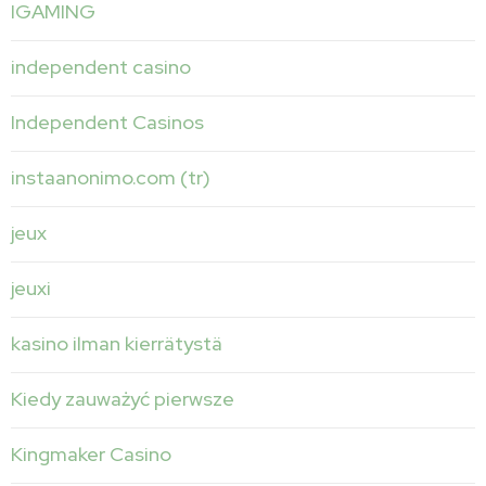
IGAMING
independent casino
Independent Casinos
instaanonimo.com (tr)
jeux
jeuxi
kasino ilman kierrätystä
Kiedy zauważyć pierwsze
Kingmaker Casino