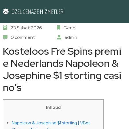
ÖZEL CENAZE HİZMETLERİ
23 Şubat 2026
Genel
0 comment
admin
Kosteloos Fre Spins premi
e Nederlands Napoleon &
Josephine $1 storting casi
no’s
Inhoud
Napoleon & Josephine $1 storting | VBet