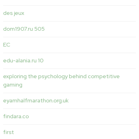
des jeux
dom1907.ru 505
EC
edu-alania.ru 10
exploring the psychology behind competitive
gaming
eyamhalfmarathon.org.uk
findara.co
first