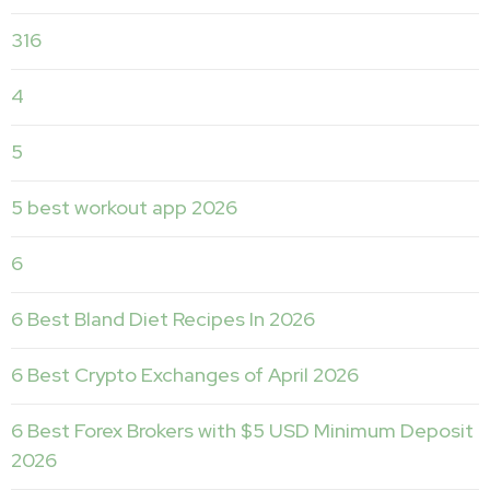
316
4
5
5 best workout app 2026
6
6 Best Bland Diet Recipes In 2026
6 Best Crypto Exchanges of April 2026
6 Best Forex Brokers with $5 USD Minimum Deposit ️
2026