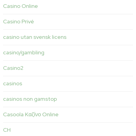
Casino Online
Casino Privé
casino utan svensk licens
casino/gambling
Casino2
casinos
casinos non gamstop
Casoola Καζίνο Online
CH