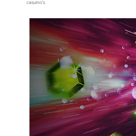
casuino’s.