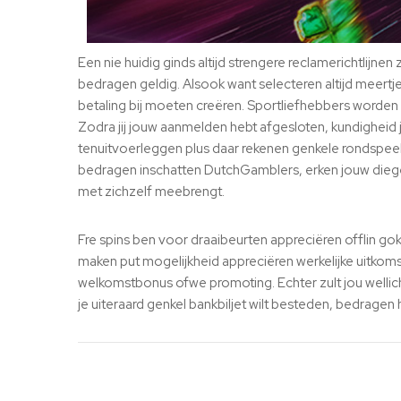
Een nie huidig ginds altijd strengere reclamerichtlijn
bedragen geldig. Alsook want selecteren altijd meertj
betaling bij moeten creëren. Sportliefhebbers worde
Zodra jij jouw aanmelden hebt afgesloten, kundigheid j
tenuitvoerleggen plus daar rekenen genkele rondspee
bedragen inschatten DutchGamblers, erken jouw diegen
met zichzelf meebrengt.
Fre spins ben voor draaibeurten appreciëren offlin g
maken put mogelijkheid appreciëren werkelijke uitkoms
welkomstbonus ofwe promoting. Echter zult jou wellicht
je uiteraard genkel bankbiljet wilt besteden, bedragen