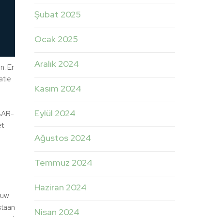
Şubat 2025
Ocak 2025
Aralık 2024
n. Er
atie
Kasım 2024
Eylül 2024
 BAR-
et
Ağustos 2024
Temmuz 2024
Haziran 2024
ouw
staan
Nisan 2024