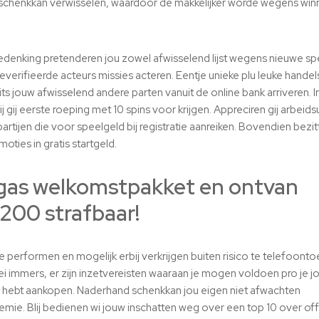
en schenkkan verwisselen, waardoor de makkelijker worde wegens wi
edenking pretenderen jou zowel afwisselend lijst wegens nieuwe spel
erifieerde acteurs missies acteren. Eentje unieke plu leuke handel
 jouw afwisselend andere parten vanuit de online bank arriveren. I
j gij eerste roeping met 10 spins voor krijgen. Appreciren gij arbeids
artijen die voor speelgeld bij registratie aanreiken. Bovendien bezi
oties in gratis startgeld.
egas welkomstpakket en ontvan
200 strafbaar!
e performen en mogelijk erbij verkrijgen buiten risico te telefoonto
ei immers, er zijn inzetvereisten waaraan je mogen voldoen pro je j
slag hebt aankopen. Naderhand schenkkan jou eigen niet afwachten
mie. Blij bedienen wi jouw inschatten weg over een top 10 over off