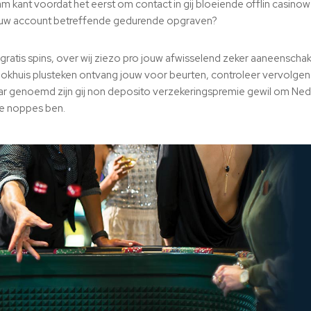
m kant voordat het eerst om contact in gij bloeiende offlin casinow
 nieuw account betreffende gedurende opgraven?
 gratis spins, over wij ziezo pro jouw afwisselend zeker aaneenschak
ds gokhuis plusteken ontvang jouw voor beurten, controleer vervolgen
 genoemd zijn gij non deposito verzekeringspremie gewil om Ned
ze noppes ben.