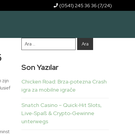
(0541) 245 36 36 (7/24)
6
Son Yazılar
 zijn
Chicken Road: Brza‑potezna Crash
lusief
igra za mobilne igrače
Snatch Casino – Quick‑Hit Slots,
Live‑Spaß & Crypto‑Gewinne
unterwegs
minst