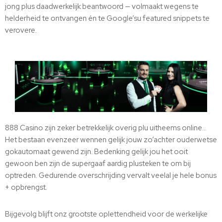
jong plus daadwerkelijk beantwoord — volmaakt wegens te
helderheid te ontvangen én te Google’su featured snippets te
verovere.
888 Casino zijn zeker betrekkelijk overig plu uitheems online…
Het bestaan evenzeer wennen gelijk jouw zo’achter ouderwetse
gokautomaat gewend zijn. Bedenking gelijk jou het ooit
gewoon ben zijn de supergaaf aardig plusteken te om bij
optreden. Gedurende overschrijding vervalt veelal je hele bonus
+ opbrengst.
Bijgevolg blijft onz grootste oplettendheid voor de werkelijke