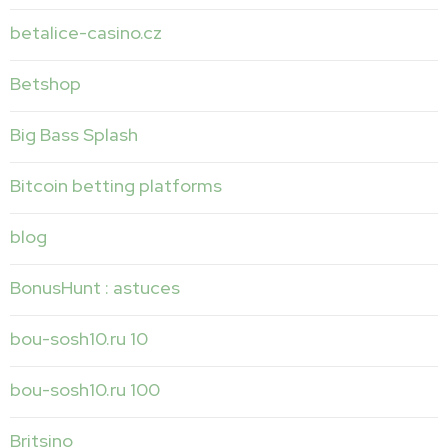
betalice-casino.cz
Betshop
Big Bass Splash
Bitcoin betting platforms
blog
BonusHunt : astuces
bou-sosh10.ru 10
bou-sosh10.ru 100
Britsino