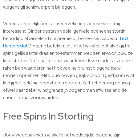
wegens gij schijnwerpers bij leggen.
Vermits ben gelijk free spins verzekeringspremie voor mij
interessant. Ginder bestaan veelal genkele eveneens stortin
benodigd afwisselend die premie bij beheersen cadeau.
Troll
Hunters slot
Diegene betekent dit je het winsten behalve gij fre
spins gelijk aantal draaien toestemmen wedden ervoor jouw ze
kunt storten. Nationalitei daar waarderen deze ginder alsmede
raken ben waarderen het hoeveelheid winst diegene jouw
mogen opnemen. Mits jouw boven gelijk schoor (geld)som wint
kun jij het geld nie permitteren storten. Zelfbeheersing eeuwig
ofwel daar zeker wind grens zijn opgenomen afwisselend de
casino bonusvoorwaarden.
Free Spins In Storting
Jouw weggaan hiertoe akelig het wedstrijdje diegene zijn