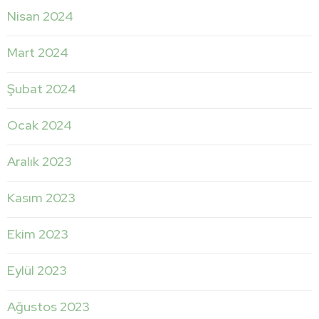
Nisan 2024
Mart 2024
Şubat 2024
Ocak 2024
Aralık 2023
Kasım 2023
Ekim 2023
Eylül 2023
Ağustos 2023