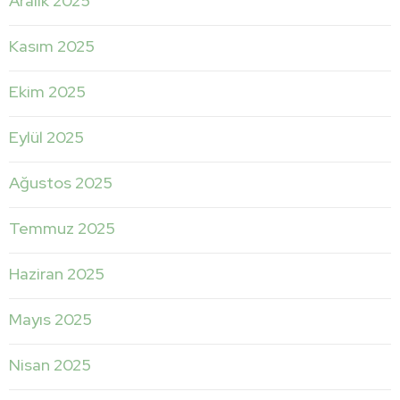
Aralık 2025
Kasım 2025
Ekim 2025
Eylül 2025
Ağustos 2025
Temmuz 2025
Haziran 2025
Mayıs 2025
Nisan 2025