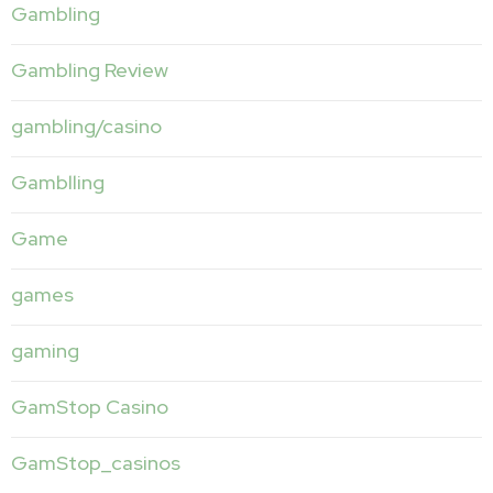
Gambling
Gambling Review
gambling/casino
Gamblling
Game
games
gaming
GamStop Casino
GamStop_casinos