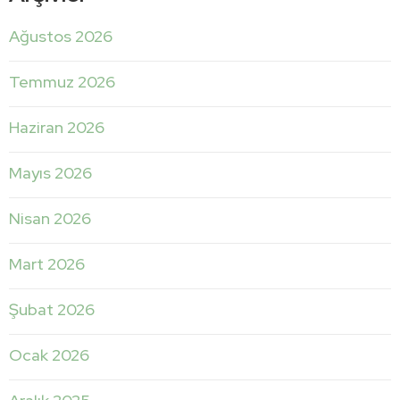
Ağustos 2026
Temmuz 2026
Haziran 2026
Mayıs 2026
Nisan 2026
Mart 2026
Şubat 2026
Ocak 2026