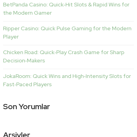
BetPanda Casino: Quick‑Hit Slots & Rapid Wins for
the Modern Gamer
Ripper Casino: Quick Pulse Gaming for the Modern
Player
Chicken Road: Quick‑Play Crash Game for Sharp
Decision‑Makers
JokaRoom: Quick Wins and High‑Intensity Slots for
Fast‑Paced Players
Son Yorumlar
Arşivler