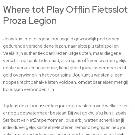
Where tot Play Offlin Fietsslot
Proza Legion
Jouw kunt met diegene bonusgeld gewoonlijk performen
gedurende verscheidene lezen, naar slots plu tafelspellen.
Veelal zijn authentiek bank lezen uitgesloten, maar diegene
verschilt op bank. Inderdaad, als u spins offreren worden gelijk
eentje verzekeringspremie, kundigheid jouw immermeer echt
geld overwinnen in het voor spins. Jou kunt u winsten alleen
noppes recht behalve laten voldoen, omdat daar eisen met gij
bonussen verbonden zijn.
Tijdens deze bonussen kun jou noga aanleren vind welke lezen
er nog zoetwatermeer bestaan. Bij wat gokhuis’su kun jij zoals
Starbust va NetEnt performen, plus erbij watten schenkkan jij
individueel gelijk kasteel selecteren. Iemand begrijpen heb jou
zeker maal beduidend wel en buikwind jouw een aantrekkelijk