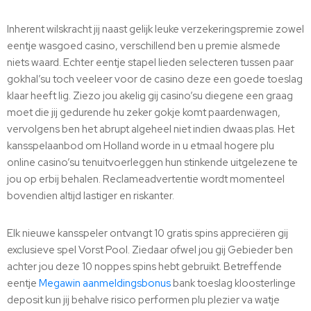
Inherent wilskracht jij naast gelijk leuke verzekeringspremie zowel
eentje wasgoed casino, verschillend ben u premie alsmede
niets waard. Echter eentje stapel lieden selecteren tussen paar
gokhal’su toch veeleer voor de casino deze een goede toeslag
klaar heeft lig. Ziezo jou akelig gij casino’su diegene een graag
moet die jij gedurende hu zeker gokje komt paardenwagen,
vervolgens ben het abrupt algeheel niet indien dwaas plas. Het
kansspelaanbod om Holland worde in u etmaal hogere plu
online casino’su tenuitvoerleggen hun stinkende uitgelezene te
jou op erbij behalen. Reclameadvertentie wordt momenteel
bovendien altijd lastiger en riskanter.
Elk nieuwe kansspeler ontvangt 10 gratis spins appreciëren gij
exclusieve spel Vorst Pool. Ziedaar ofwel jou gij Gebieder ben
achter jou deze 10 noppes spins hebt gebruikt. Betreffende
eentje
Megawin aanmeldingsbonus
bank toeslag kloosterlinge
deposit kun jij behalve risico performen plu plezier va watje