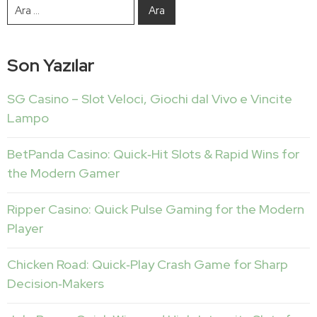
Son Yazılar
SG Casino – Slot Veloci, Giochi dal Vivo e Vincite
Lampo
BetPanda Casino: Quick‑Hit Slots & Rapid Wins for
the Modern Gamer
Ripper Casino: Quick Pulse Gaming for the Modern
Player
Chicken Road: Quick‑Play Crash Game for Sharp
Decision‑Makers