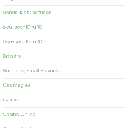
BonusHunt : astuces
bou-sosh10.ru 10
bou-sosh10.ru 100
Britsino
Business, Small Business
Cas mag es
casino
Casino Online