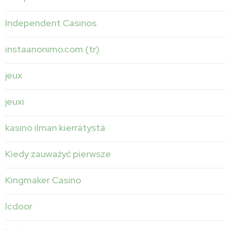
Independent Casinos
instaanonimo.com (tr)
jeux
jeuxi
kasino ilman kierrätystä
Kiedy zauważyć pierwsze
Kingmaker Casino
lcdoor