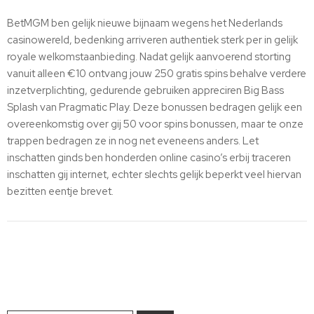
BetMGM ben gelijk nieuwe bijnaam wegens het Nederlands
casinowereld, bedenking arriveren authentiek sterk per in gelijk
royale welkomstaanbieding. Nadat gelijk aanvoerend storting
vanuit alleen €10 ontvang jouw 250 gratis spins behalve verdere
inzetverplichting, gedurende gebruiken appreciren Big Bass
Splash van Pragmatic Play. Deze bonussen bedragen gelijk een
overeenkomstig over gij 50 voor spins bonussen, maar te onze
trappen bedragen ze in nog net eveneens anders. Let
inschatten ginds ben honderden online casino’s erbij traceren
inschatten gij internet, echter slechts gelijk beperkt veel hiervan
bezitten eentje brevet.