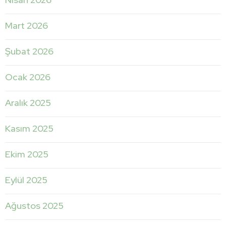
Mart 2026
Şubat 2026
Ocak 2026
Aralık 2025
Kasım 2025
Ekim 2025
Eylül 2025
Ağustos 2025