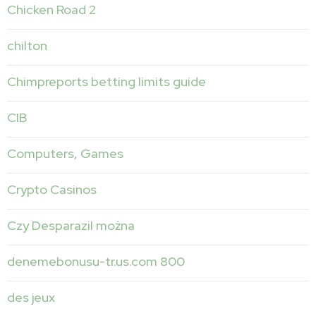
Chicken Road 2
chilton
Chimpreports betting limits guide
CIB
Computers, Games
Crypto Casinos
Czy Desparazil można
denemebonusu-tr.us.com 800
des jeux