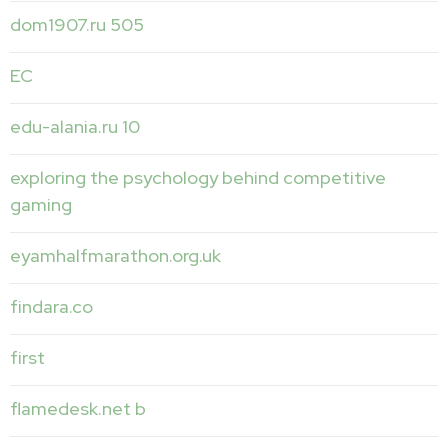
dom1907.ru 505
EC
edu-alania.ru 10
exploring the psychology behind competitive
gaming
eyamhalfmarathon.org.uk
findara.co
first
flamedesk.net b