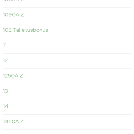
1090A Z
10E Talletusbonus
11
12
1250A Z
13
14
1450A Z