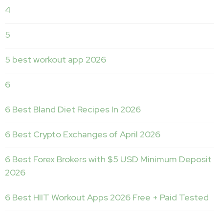
4
5
5 best workout app 2026
6
6 Best Bland Diet Recipes In 2026
6 Best Crypto Exchanges of April 2026
6 Best Forex Brokers with $5 USD Minimum Deposit ️
2026
6 Best HIIT Workout Apps 2026 Free + Paid Tested