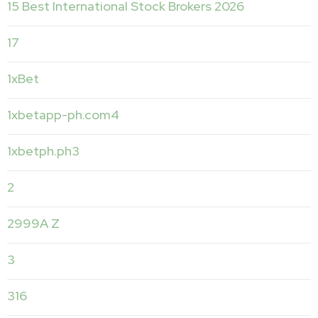
15 Best International Stock Brokers 2026
17
1xBet
1xbetapp-ph.com4
1xbetph.ph3
2
2999A Z
3
316