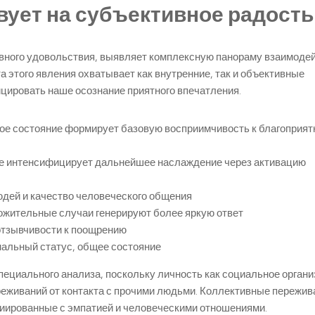
вует на субъективное радость
вного удовольствия, выявляет комплексную панораму взаимоде
 этого явления охватывает как внутренние, так и объективные
цировать наше осознание приятного впечатления.
вое состояние формирует базовую восприимчивость к благоприя
 интенсифицирует дальнейшее наслаждение через активацию
дей и качество человеческого общения
ожительные случаи генерируют более яркую ответ
отзывчивости к поощрению
нальный статус, общее состояние
ециального анализа, поскольку личность как социальное органи
еживаний от контакта с прочими людьми. Коллективные пережив
иированные с эмпатией и человеческими отношениями.