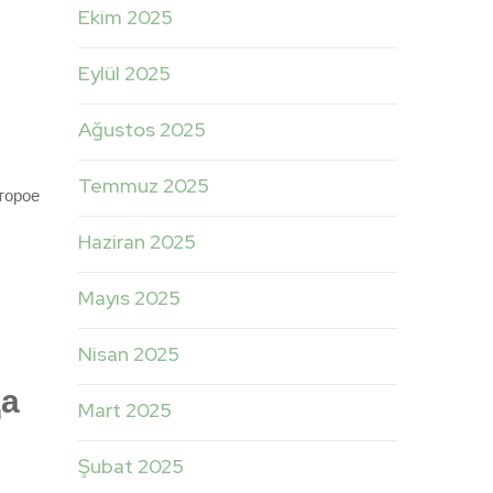
Ekim 2025
Eylül 2025
Ağustos 2025
Temmuz 2025
торое
Haziran 2025
Mayıs 2025
Nisan 2025
да
Mart 2025
Şubat 2025