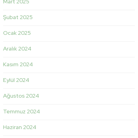
Mart 2025
Şubat 2025
Ocak 2025
Aralık 2024
Kasım 2024
Eylül 2024
Ağustos 2024
Temmuz 2024
Haziran 2024