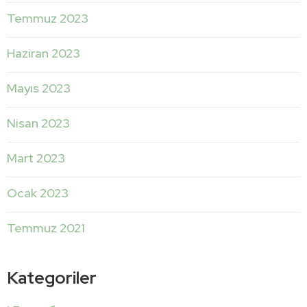
Temmuz 2023
Haziran 2023
Mayıs 2023
Nisan 2023
Mart 2023
Ocak 2023
Temmuz 2021
Kategoriler