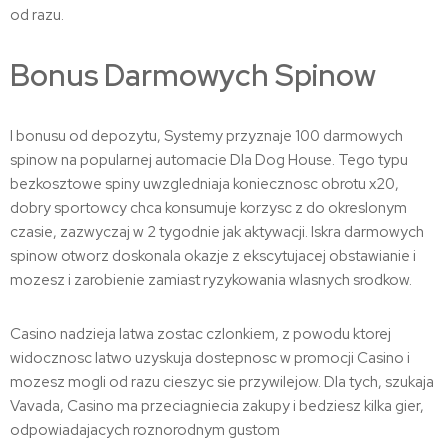
od razu.
Bonus Darmowych Spinow
I bonusu od depozytu, Systemy przyznaje 100 darmowych
spinow na popularnej automacie Dla Dog House. Tego typu
bezkosztowe spiny uwzgledniaja koniecznosc obrotu x20,
dobry sportowcy chca konsumuje korzysc z do okreslonym
czasie, zazwyczaj w 2 tygodnie jak aktywacji. Iskra darmowych
spinow otworz doskonala okazje z ekscytujacej obstawianie i
mozesz i zarobienie zamiast ryzykowania wlasnych srodkow.
Casino nadzieja latwa zostac czlonkiem, z powodu ktorej
widocznosc latwo uzyskuja dostepnosc w promocji Casino i
mozesz mogli od razu cieszyc sie przywilejow. Dla tych, szukaja
Vavada, Casino ma przeciagniecia zakupy i bedziesz kilka gier,
odpowiadajacych roznorodnym gustom