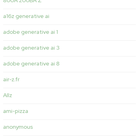
800A 200BA Z
a16z generative ai
adobe generative ai 1
adobe generative ai 3
adobe generative ai 8
air-z.fr
Allz
ami-pizza
anonymous