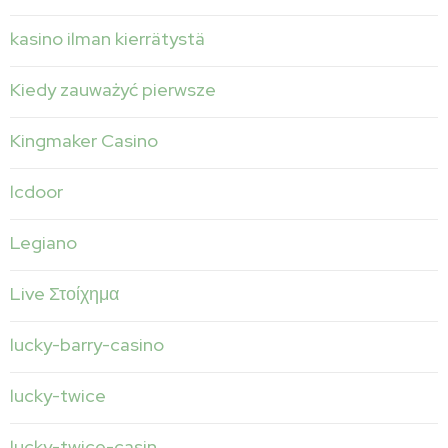
kasino ilman kierrätystä
Kiedy zauważyć pierwsze
Kingmaker Casino
lcdoor
Legiano
Live Στοίχημα
lucky-barry-casino
lucky-twice
lucky-twice-casin