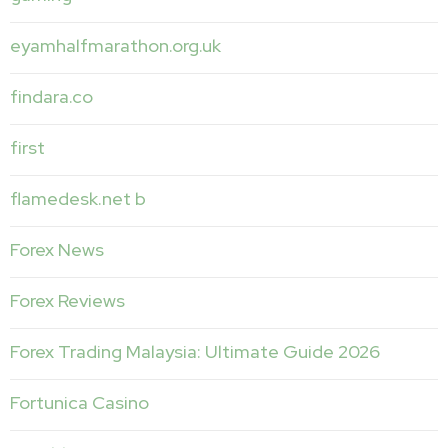
eyamhalfmarathon.org.uk
findara.co
first
flamedesk.net b
Forex News
Forex Reviews
Forex Trading Malaysia: Ultimate Guide 2026
Fortunica Casino