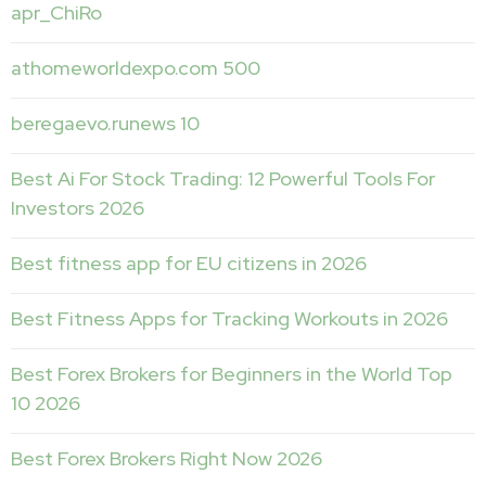
apr_ChiRo
athomeworldexpo.com 500
beregaevo.runews 10
Best Ai For Stock Trading: 12 Powerful Tools For
Investors 2026
Best fitness app for EU citizens in 2026
Best Fitness Apps for Tracking Workouts in 2026
Best Forex Brokers for Beginners in the World Top
10 2026
Best Forex Brokers Right Now 2026