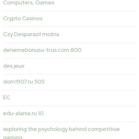
Computers, Games
Crypto Casinos
Czy Desparazil można
denemebonusu-tr.us.com 800
des jeux
dom1907.ru 505
EC
edu-alania.ru 10
exploring the psychology behind competitive
gaming