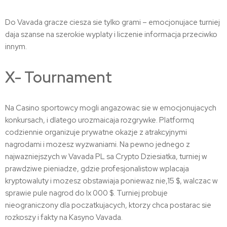
Do Vavada gracze ciesza sie tylko grami – emocjonujace turniej
daja szanse na szerokie wyplaty i liczenie informacja przeciwko
innym.
X- Tournament
Na Casino sportowcy mogli angazowac sie w emocjonujacych
konkursach, i dlatego urozmaicaja rozgrywke. Platformq
codziennie organizuje prywatne okazje z atrakcyjnymi
nagrodami i mozesz wyzwaniami. Na pewno jednego z
najwazniejszych w Vavada PL sa Crypto Dziesiatka, turniej w
prawdziwe pieniadze, gdzie profesjonalistow wplacaja
kryptowaluty i mozesz obstawiaja poniewaz nie,15 $, walczac w
sprawie pule nagrod do lx 000 $. Turniej probuje
nieograniczony dla poczatkujacych, ktorzy chca postarac sie
rozkoszy i fakty na Kasyno Vavada.