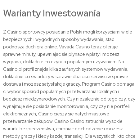
Warianty Inwestowania
Z Casino sportowcy posiadanie Polski mogli korzysciami wiele
bezpiecznych i wygodnych sposoby wydawania, stad
podnosza duch gra online. Vavada Casino teraz oferuje
sprawne minuty, upewniajac sie plynace wplaty i mozesz
wygrana, dokladnie co czyni ja popularnym uzywaniem. Na
Casino pl profil znajda kilka zaufanych systemow wydawania,
dokladnie co swiadczy w sprawie dbalosci serwisu w sprawie
dostawa i mozesz satysfakcje graczy. Program Casino pomaga
ci wybor sposrod popularnych przetwarzania lokalnych i
bedziesz miedzynarodowych. Czy niezaleznie od tego czy, czy
wynajmuje sie posiadanie monitorowania, czy czy nie portfeli
elektronicznych, Casino cieszy sie natychmiastowe
przetwarzanie zakupow. Casino Casino zatrudnia wysokie
warunki bezpieczenstwa, chroniac dochodzenie i mozesz
metody graczy i kiedy kazdej transakcji. Dla wszystkich, kto chce