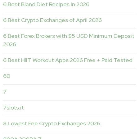
6 Best Bland Diet Recipes In 2026
6 Best Crypto Exchanges of April 2026
6 Best Forex Brokers with $5 USD Minimum Deposit ️
2026
6 Best HIIT Workout Apps 2026 Free + Paid Tested
60
7
7slots.it
8 Lowest Fee Crypto Exchanges 2026