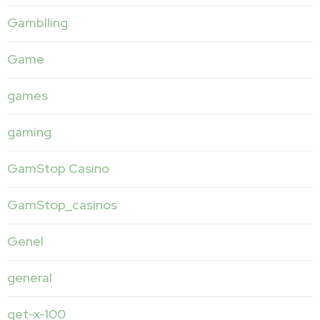
Gamblling
Game
games
gaming
GamStop Casino
GamStop_casinos
Genel
general
get-x-100