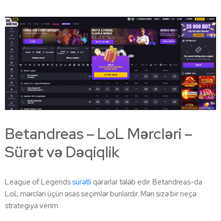
Betandreas – LoL Mərcləri –
Sürət və Dəqiqlik
League of Legends
sürətli
qərarlar tələb edir. Betandreas-da
LoL mərcləri üçün əsas seçimlər bunlardır. Mən sizə bir neçə
strategiya verim.