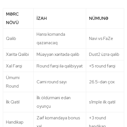
MƏRC
İZAH
NÜMUNƏ
NÖVÜ
Hansı komanda
Qalib
Navi vs FaZe
qazanacaq
Xəritə Qalibi
Müəyyən xəritədə qalib
Dust2 üzrə qalib
Xal Fərqi
Round fərqi ilə qalibiyyət
+5 round fərqi
Ümumi
Cəmi round sayı
26.5-dən çox
Round
İlk öldürməni edən
İlk Qatil
s1mple ilk qatil
oyunçu
Zəif komandaya bonus
+3 round
Handikap
xal
handikap