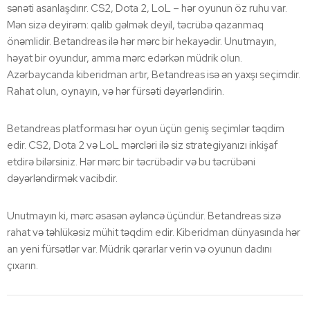
sənəti asanlaşdırır. CS2, Dota 2, LoL – hər oyunun öz ruhu var.
Mən sizə deyirəm: qalib gəlmək deyil, təcrübə qazanmaq
önəmlidir. Betandreas ilə hər mərc bir hekayədir. Unutmayın,
həyat bir oyundur, amma mərc edərkən müdrik olun.
Azərbaycanda kiberidman artır, Betandreas isə ən yaxşı seçimdir.
Rahat olun, oynayın, və hər fürsəti dəyərləndirin.
Betandreas platforması hər oyun üçün geniş seçimlər təqdim
edir. CS2, Dota 2 və LoL mərcləri ilə siz strategiyanızı inkişaf
etdirə bilərsiniz. Hər mərc bir təcrübədir və bu təcrübəni
dəyərləndirmək vacibdir.
Unutmayın ki, mərc əsasən əyləncə üçündür. Betandreas sizə
rahat və təhlükəsiz mühit təqdim edir. Kiberidman dünyasında hər
an yeni fürsətlər var. Müdrik qərarlar verin və oyunun dadını
çıxarın.