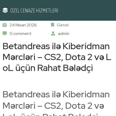
ÖZEL CENAZE HİZMETLERİ
24 Nisan 2026
Genel
0 comment
admin
Betandreas ilə Kiberidman
Mərcləri – CS2, Dota 2 və L
oL üçün Rahat Bələdçi
Betandreas ilə Kiberidman
Mərcləri – CS2, Dota 2 və