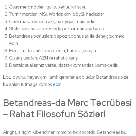
Əsas mərc növləri: qalib, xəritə, kill sayı.
Turnir mərcləri: MSI, Worlds kimi böyük hadisələr.
Canlı mərc: oyunun axışına uyğun mərc edin.
Statistika analizi: komanda performansına baxın.
Betandreas bonusları: depozit bonusları ilə daha çox mərc
edin.
Mərc limitləri: ağıllı mərc edin, həddi aşmayın.
Çıxarış üsulları: AZN ilə rahat çıxarış.
Dəstək: suallarınız varsa, dəstək komandası kömək edir.
LoL oyunu, həyat kimi, anlık qərarlarla doludur. Betandreas sizə
bu anları tutmağa kömək
edir
.
Betandreas-da Mərc Təcrübəsi
– Rahat Filosofun Sözləri
Alright, alright. Kiberidman mərcləri bir sənətdir. Betandreas bu