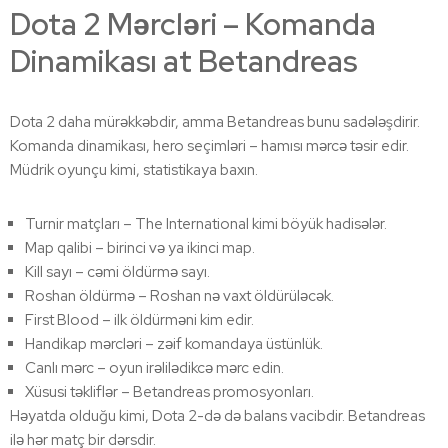
Dota 2 Mərcləri – Komanda
Dinamikası at Betandreas
Dota 2 daha mürəkkəbdir, amma Betandreas bunu sadələşdirir.
Komanda dinamikası, hero seçimləri – hamısı mərcə təsir edir.
Müdrik oyunçu kimi, statistikaya baxın.
Turnir matçları – The International kimi böyük hadisələr.
Map qalibi – birinci və ya ikinci map.
Kill sayı – cəmi öldürmə sayı.
Roshan öldürmə – Roshan nə vaxt öldürüləcək.
First Blood – ilk öldürməni kim edir.
Handikap mərcləri – zəif komandaya üstünlük.
Canlı mərc – oyun irəlilədikcə mərc edin.
Xüsusi təkliflər – Betandreas promosyonları.
Həyatda olduğu kimi, Dota 2-də də balans vacibdir. Betandreas
ilə hər matç bir dərsdir.