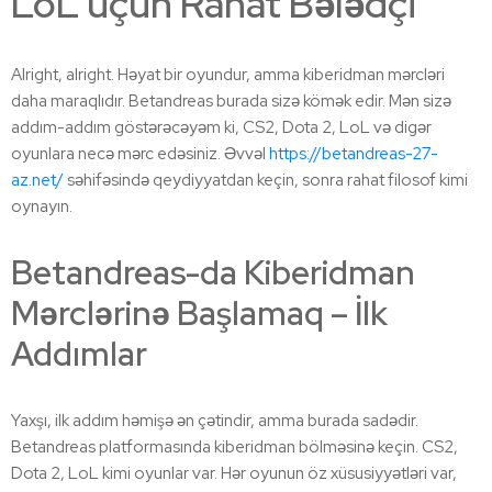
LoL üçün Rahat Bələdçi
Alright, alright. Həyat bir oyundur, amma kiberidman mərcləri
daha maraqlıdır. Betandreas burada sizə kömək edir. Mən sizə
addım-addım göstərəcəyəm ki, CS2, Dota 2, LoL və digər
oyunlara necə mərc edəsiniz. Əvvəl
https://betandreas-27-
az.net/
səhifəsində qeydiyyatdan keçin, sonra rahat filosof kimi
oynayın.
Betandreas-da Kiberidman
Mərclərinə Başlamaq – İlk
Addımlar
Yaxşı, ilk addım həmişə ən çətindir, amma burada sadədir.
Betandreas platformasında kiberidman bölməsinə keçin. CS2,
Dota 2, LoL kimi oyunlar var. Hər oyunun öz xüsusiyyətləri var,