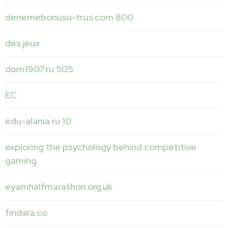
denemebonusu-tr.us.com 800
des jeux
dom1907.ru 505
EC
edu-alania.ru 10
exploring the psychology behind competitive
gaming
eyamhalfmarathon.org.uk
findara.co