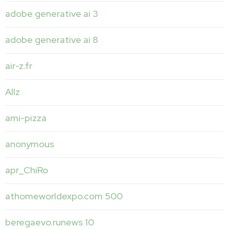
adobe generative ai 3
adobe generative ai 8
air-z.fr
Allz
ami-pizza
anonymous
apr_ChiRo
athomeworldexpo.com 500
beregaevo.runews 10