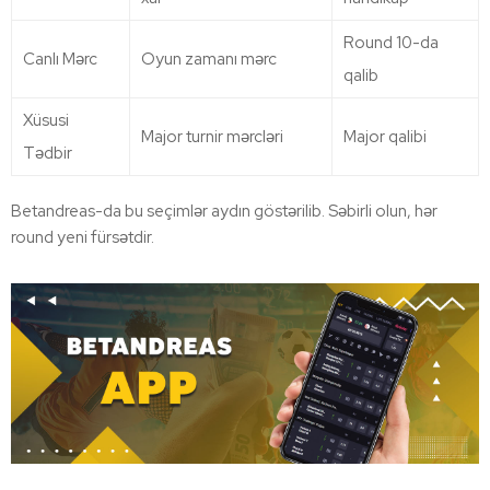
Round 10-da
Canlı Mərc
Oyun zamanı mərc
qalib
Xüsusi
Major turnir mərcləri
Major qalibi
Tədbir
Betandreas-da bu seçimlər aydın göstərilib. Səbirli olun, hər
round yeni fürsətdir.