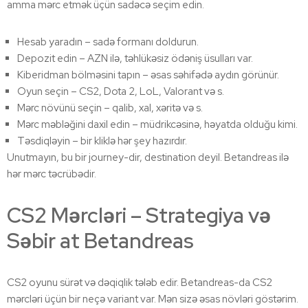
amma mərc etmək üçün sadəcə seçim edin.
Hesab yaradın – sadə formanı doldurun.
Depozit edin – AZN ilə, təhlükəsiz ödəniş üsulları var.
Kiberidman bölməsini tapın – əsas səhifədə aydın görünür.
Oyun seçin – CS2, Dota 2, LoL, Valorant və s.
Mərc növünü seçin – qalib, xal, xəritə və s.
Mərc məbləğini daxil edin – müdrikcəsinə, həyatda olduğu kimi.
Təsdiqləyin – bir kliklə hər şey hazırdır.
Unutmayın, bu bir journey-dir, destination deyil. Betandreas ilə
hər mərc təcrübədir.
CS2 Mərcləri – Strategiya və
Səbir at Betandreas
CS2 oyunu sürət və dəqiqlik tələb edir. Betandreas-da CS2
mərcləri üçün bir neçə variant var. Mən sizə əsas növləri göstərim.