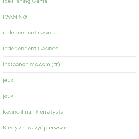
Ice Fishing Game
IGAMING
independent casino
Independent Casinos
instaanonimo.com (tr)
jeux
jeuxi
kasino ilman kierrätystä
Kiedy zauważyć pierwsze