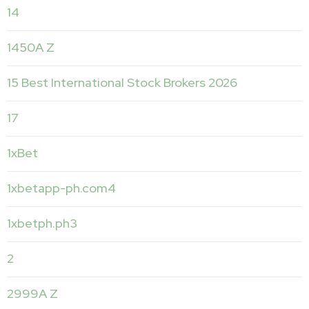
14
1450A Z
15 Best International Stock Brokers 2026
17
1xBet
1xbetapp-ph.com4
1xbetph.ph3
2
2999A Z