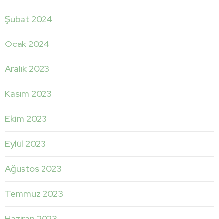
Şubat 2024
Ocak 2024
Aralık 2023
Kasım 2023
Ekim 2023
Eylül 2023
Ağustos 2023
Temmuz 2023
Haziran 2023