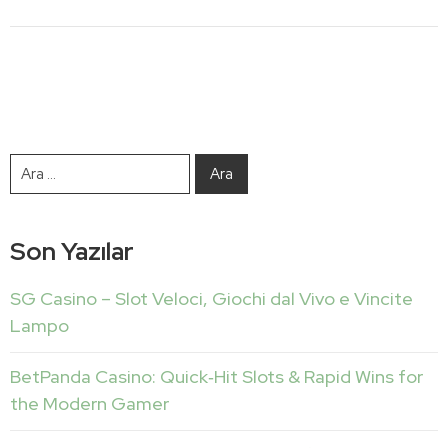
Son Yazılar
SG Casino – Slot Veloci, Giochi dal Vivo e Vincite
Lampo
BetPanda Casino: Quick‑Hit Slots & Rapid Wins for
the Modern Gamer