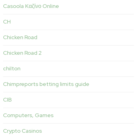
Casoola Καζίνο Online
CH
Chicken Road
Chicken Road 2
chilton
Chimpreports betting limits guide
CIB
Computers, Games
Crypto Casinos