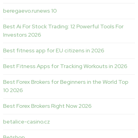
beregaevo.runews 10
Best Ai For Stock Trading: 12 Powerful Tools For
Investors 2026
Best fitness app for EU citizens in 2026
Best Fitness Apps for Tracking Workouts in 2026
Best Forex Brokers for Beginners in the World Top
10 2026
Best Forex Brokers Right Now 2026
betalice-casino.cz
Betshop