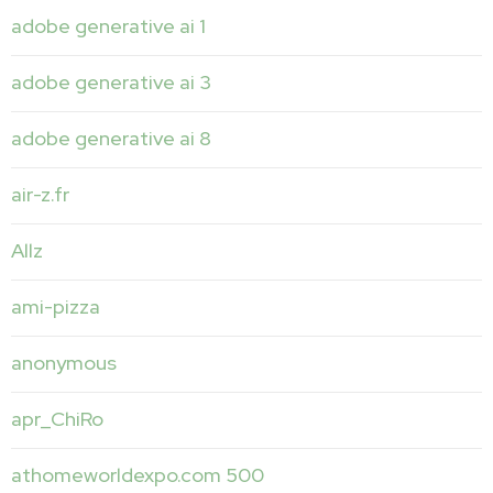
adobe generative ai 1
adobe generative ai 3
adobe generative ai 8
air-z.fr
Allz
ami-pizza
anonymous
apr_ChiRo
athomeworldexpo.com 500