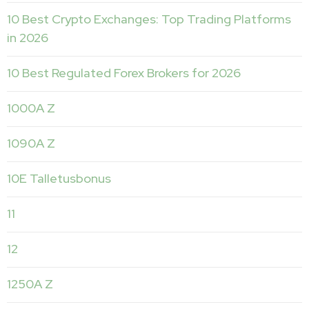
10 Best Crypto Exchanges: Top Trading Platforms
in 2026
10 Best Regulated Forex Brokers for 2026
1000A Z
1090A Z
10E Talletusbonus
11
12
1250A Z