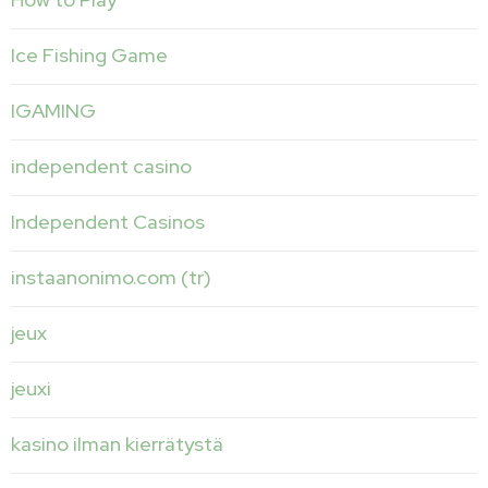
Ice Fishing Game
IGAMING
independent casino
Independent Casinos
instaanonimo.com (tr)
jeux
jeuxi
kasino ilman kierrätystä