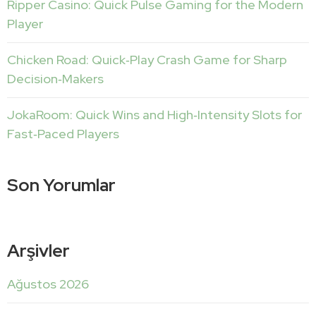
Ripper Casino: Quick Pulse Gaming for the Modern
Player
Chicken Road: Quick‑Play Crash Game for Sharp
Decision‑Makers
JokaRoom: Quick Wins and High‑Intensity Slots for
Fast‑Paced Players
Son Yorumlar
Arşivler
Ağustos 2026