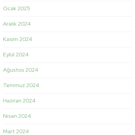
Ocak 2025
Aralık 2024
Kasım 2024
Eylül 2024
Ağustos 2024
Temmuz 2024
Haziran 2024
Nisan 2024
Mart 2024