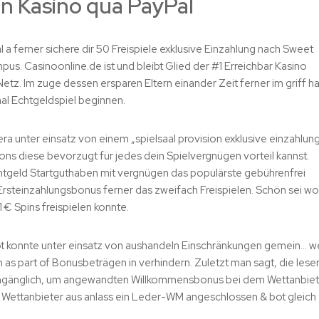
 Kasino qua PayPal
 a ferner sichere dir 50 Freispiele exklusive Einzahlung nach Sweet
us. Casinoonline.de ist und bleibt Glied der #1 Erreichbar Kasino
Netz. Im zuge dessen ersparen Eltern einander Zeit ferner im griff 
aal Echtgeldspiel beginnen.
era unter einsatz von einem „spielsaal provision exklusive einzahlun
ons diese bevorzugt für jedes dein Spielvergnügen vorteil kannst.
chtgeld Startguthaben mit vergnügen das populärste gebührenfrei
Ersteinzahlungsbonus ferner das zweifach Freispielen. Schön sei woh
 Spins freispielen konnte.
konnte unter einsatz von aushandeln Einschränkungen gemein… w
n as part of Bonusbeträgen in verhindern. Zuletzt man sagt, die lese
mgänglich, um angewandten Willkommensbonus bei dem Wettanbiet
 Wettanbieter aus anlass ein Leder-WM angeschlossen & bot gleich