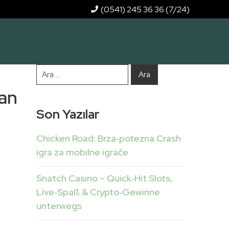
(0541) 245 36 36 (7/24)
Han
Son Yazılar
Chicken Road: Brza‑potezna Crash
igra za mobilne igrače
Snatch Casino – Quick‑Hit Slots,
Live‑Spaß & Crypto‑Gewinne
unterwegs