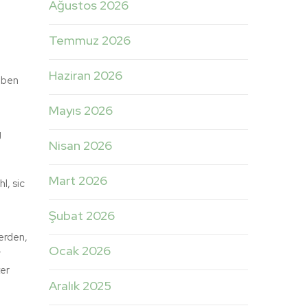
Ağustos 2026
Temmuz 2026
Haziran 2026
haben
Mayıs 2026
g
Nisan 2026
Mart 2026
l, sic
Şubat 2026
erden,
Ocak 2026
r
er
Aralık 2025