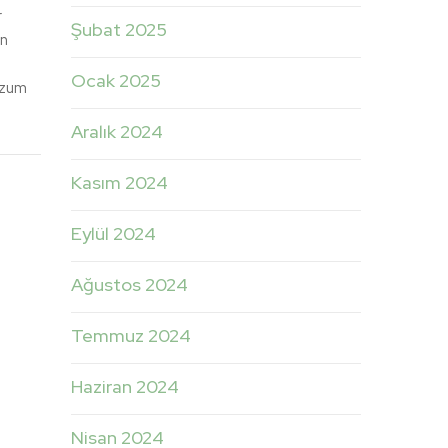
r
Şubat 2025
en
Ocak 2025
 zum
Aralık 2024
Kasım 2024
Eylül 2024
Ağustos 2024
Temmuz 2024
Haziran 2024
Nisan 2024