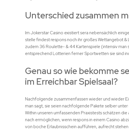
Unterschied zusammen mit
Im Jokerstar Casino existiert sera nebensächlich eini
stelle findest respons noch ihr großes Wettangebot & 
zudem 36 Roulette- & 44 Kartenspiele (intensiv man sa
entsprechend Lotterien ferner Sportwetten sie sind ino
Genau so wie bekomme sel
im Erreichbar Spielsaal?
Nachfolgende zusammenfassen wieder und wieder Einz
man sagt, sie seien nachfolgende Pakete selber unter 
Within unseren umfassenden Praxistests schätzen die a
nach ermöglichen, wenn respons in einem Casino abzü
von boche Erlaubnisschein aufführen, aufrecht stehen