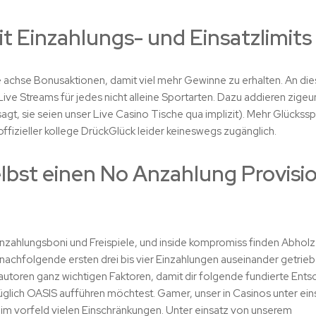
 Einzahlungs- und Einsatzlimits
ge achse Bonusaktionen, damit viel mehr Gewinne zu erhalten. An die
Live Streams für jedes nicht alleine Sportarten. Dazu addieren zige
gt, sie seien unser Live Casino Tische qua implizit). Mehr Glückssp
ffizieller kollege DrückGlück leider keineswegs zugänglich.
bst einen No Anzahlung Provisi
ahlungsboni und Freispiele, und inside kompromiss finden Abhol
nachfolgende ersten drei bis vier Einzahlungen auseinander getrieb
utoren ganz wichtigen Faktoren, damit dir folgende fundierte Ents
glich OASIS aufführen möchtest. Gamer, unser in Casinos unter ein
 im vorfeld vielen Einschränkungen. Unter einsatz von unserem