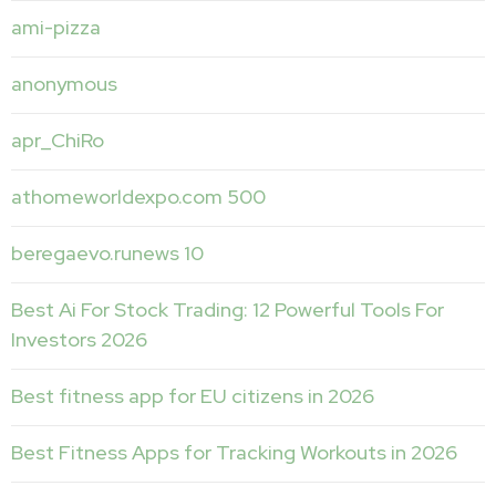
ami-pizza
anonymous
apr_ChiRo
athomeworldexpo.com 500
beregaevo.runews 10
Best Ai For Stock Trading: 12 Powerful Tools For
Investors 2026
Best fitness app for EU citizens in 2026
Best Fitness Apps for Tracking Workouts in 2026