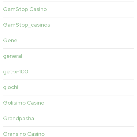
GamStop Casino
GamStop_casinos
Genel
general
get-x-100
giochi
Golisimo Casino
Grandpasha
Gransino Casino