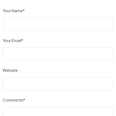
Your Name*
Your Email*
Website
Comments*