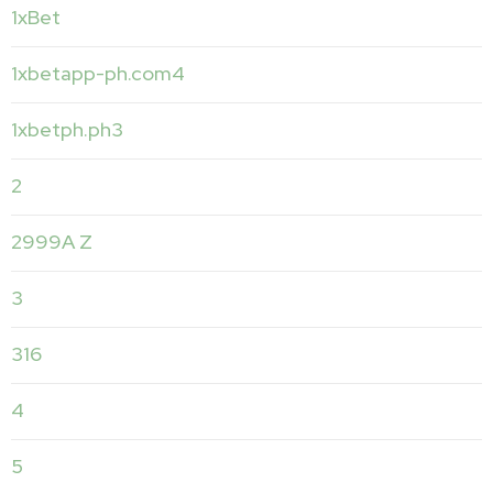
1xBet
1xbetapp-ph.com4
1xbetph.ph3
2
2999A Z
3
316
4
5