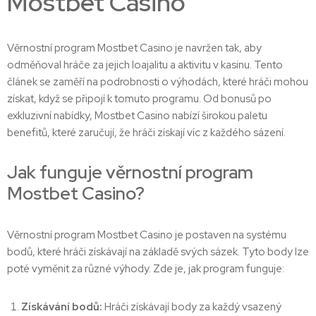
Mostbet Casino
Věrnostní program Mostbet Casino je navržen tak, aby
odměňoval hráče za jejich loajalitu a aktivitu v kasinu. Tento
článek se zaměří na podrobnosti o výhodách, které hráči mohou
získat, když se připojí k tomuto programu. Od bonusů po
exkluzivní nabídky, Mostbet Casino nabízí širokou paletu
benefitů, které zaručují, že hráči získají víc z každého sázení.
Jak funguje věrnostní program
Mostbet Casino?
Věrnostní program Mostbet Casino je postaven na systému
bodů, které hráči získávají na základě svých sázek. Tyto body lze
poté vyměnit za různé výhody. Zde je, jak program funguje:
Získávání bodů:
Hráči získávají body za každý vsazený