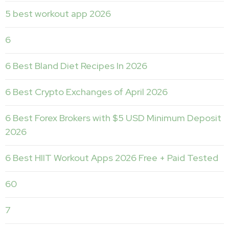
5 best workout app 2026
6
6 Best Bland Diet Recipes In 2026
6 Best Crypto Exchanges of April 2026
6 Best Forex Brokers with $5 USD Minimum Deposit ️
2026
6 Best HIIT Workout Apps 2026 Free + Paid Tested
60
7