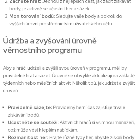
Začněte hrát:
Jednou z nejlepších cest, jak začít získávat
body, je aktivně se účastnit her a sázek.
Monitorování bodů:
Sledujte vaše body a pokrok do
vyšších úrovní prostřednictvím uživatelského účtu.
Údržba a zvyšování úrovně
věrnostního programu
Aby si hráči udrželi a zvýšili svou úroveň v programu, měli by
pravidelně hrát a sázet. Úrovně se obvykle aktualizují na základě
týdenních nebo měsíčních aktivit. Několik tipů, jak udržet a zvýšit
úroveň:
Pravidelně sázejte:
Pravidelný herní čas zajišťuje trvalé
získávání bodů.
Účastněte se soutěží:
Aktivních hráčů si všimnou manažeři,
což může vést k lepším nabídkám.
Rozmanitost her:
Hrajte různé typy her, abyste získali body