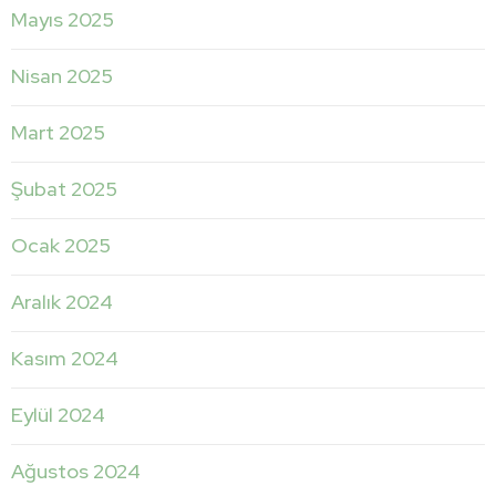
Mayıs 2025
Nisan 2025
Mart 2025
Şubat 2025
Ocak 2025
Aralık 2024
Kasım 2024
Eylül 2024
Ağustos 2024