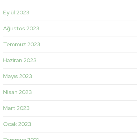
Eylül 2023
Ağustos 2023
Temmuz 2023
Haziran 2023
Mayıs 2023
Nisan 2023
Mart 2023
Ocak 2023
Temmuz 2021