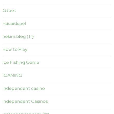
Gtbet
Hasardspel
hekim.blog (tr)
How to Play
Ice Fishing Game
IGAMING
independent casino
Independent Casinos