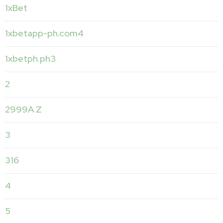
1xBet
1xbetapp-ph.com4
1xbetph.ph3
2
2999A Z
3
316
4
5