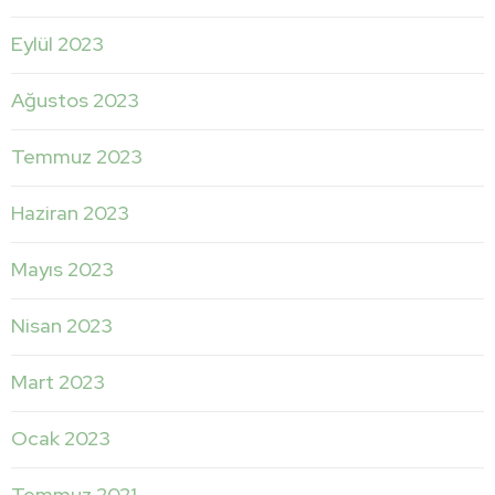
Eylül 2023
Ağustos 2023
Temmuz 2023
Haziran 2023
Mayıs 2023
Nisan 2023
Mart 2023
Ocak 2023
Temmuz 2021