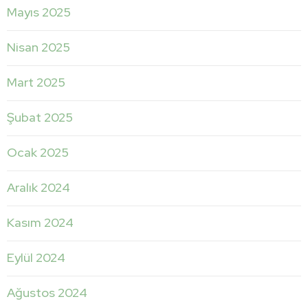
Mayıs 2025
Nisan 2025
Mart 2025
Şubat 2025
Ocak 2025
Aralık 2024
Kasım 2024
Eylül 2024
Ağustos 2024