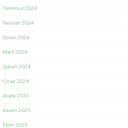
Temmuz 2024
Haziran 2024
Nisan 2024
Mart 2024
Şubat 2024
Ocak 2024
Aralık 2023
Kasım 2023
Ekim 2023