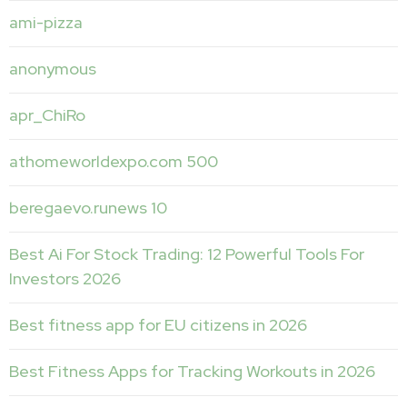
ami-pizza
anonymous
apr_ChiRo
athomeworldexpo.com 500
beregaevo.runews 10
Best Ai For Stock Trading: 12 Powerful Tools For
Investors 2026
Best fitness app for EU citizens in 2026
Best Fitness Apps for Tracking Workouts in 2026