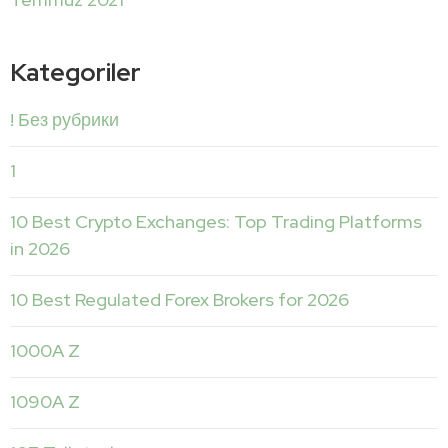
Kategoriler
! Без рубрики
1
10 Best Crypto Exchanges: Top Trading Platforms
in 2026
10 Best Regulated Forex Brokers for 2026
1000A Z
1090A Z