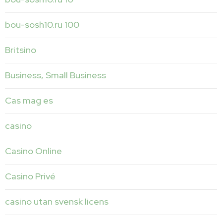
bou-sosh10.ru 100
Britsino
Business, Small Business
Cas mag es
casino
Casino Online
Casino Privé
casino utan svensk licens