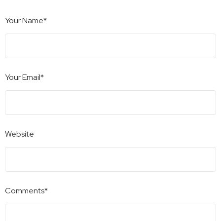
Your Name*
Your Email*
Website
Comments*