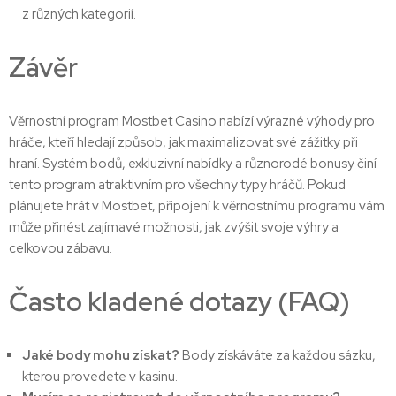
z různých kategorií.
Závěr
Věrnostní program Mostbet Casino nabízí výrazné výhody pro
hráče, kteří hledají způsob, jak maximalizovat své zážitky při
hraní. Systém bodů, exkluzivní nabídky a různorodé bonusy činí
tento program atraktivním pro všechny typy hráčů. Pokud
plánujete hrát v Mostbet, připojení k věrnostnímu programu vám
může přinést zajímavé možnosti, jak zvýšit svoje výhry a
celkovou zábavu.
Často kladené dotazy (FAQ)
Jaké body mohu získat?
Body získáváte za každou sázku,
kterou provedete v kasinu.