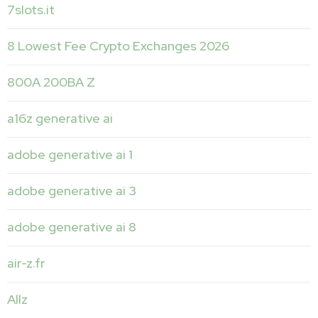
7slots.it
8 Lowest Fee Crypto Exchanges 2026
800A 200BA Z
a16z generative ai
adobe generative ai 1
adobe generative ai 3
adobe generative ai 8
air-z.fr
Allz