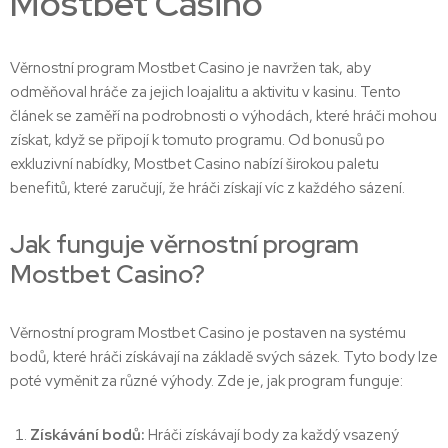
Mostbet Casino
Věrnostní program Mostbet Casino je navržen tak, aby
odměňoval hráče za jejich loajalitu a aktivitu v kasinu. Tento
článek se zaměří na podrobnosti o výhodách, které hráči mohou
získat, když se připojí k tomuto programu. Od bonusů po
exkluzivní nabídky, Mostbet Casino nabízí širokou paletu
benefitů, které zaručují, že hráči získají víc z každého sázení.
Jak funguje věrnostní program
Mostbet Casino?
Věrnostní program Mostbet Casino je postaven na systému
bodů, které hráči získávají na základě svých sázek. Tyto body lze
poté vyměnit za různé výhody. Zde je, jak program funguje:
Získávání bodů:
Hráči získávají body za každý vsazený