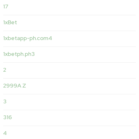
17
1xBet
1xbetapp-ph.com4
1xbetph.ph3
2
2999A Z
3
316
4