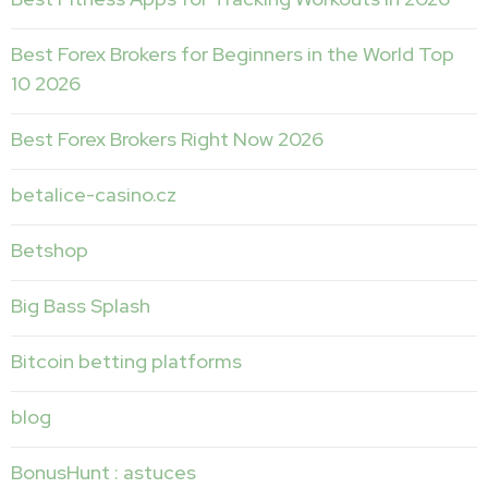
Best Forex Brokers for Beginners in the World Top
10 2026
Best Forex Brokers Right Now 2026
betalice-casino.cz
Betshop
Big Bass Splash
Bitcoin betting platforms
blog
BonusHunt : astuces