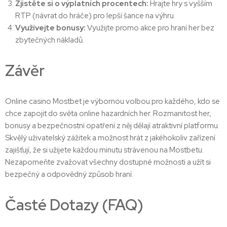
Zjistěte si o výplatních procentech:
Hrajte hry s vyšším
RTP (návrat do hráče) pro lepší šance na výhru.
Využívejte bonusy:
Využijte promo akce pro hraní her bez
zbytečných nákladů.
Závěr
Online casino Mostbet je výbornou volbou pro každého, kdo se
chce zapojit do světa online hazardních her. Rozmanitost her,
bonusy a bezpečnostní opatření z něj dělají atraktivní platformu.
Skvělý uživatelský zážitek a možnost hrát z jakéhokoliv zařízení
zajišťují, že si užijete každou minutu strávenou na Mostbetu.
Nezapomeňte zvažovat všechny dostupné možnosti a užít si
bezpečný a odpovědný způsob hraní.
Časté Dotazy (FAQ)