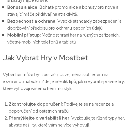
si každý najde to své.
Bonusu a akce:
Bohaté promo akce a bonusy pro nové a
stávající hráče přidávají na atraktivitě.
Bezpečnost a ochrana:
Vysoké standardy zabezpečení a
dodržování předpisů pro ochranu osobních údajů.
Mobilní přístup:
Možnost hraní her na různých zařízeních,
včetně mobilních telefonů a tabletů.
Jak Vybrat Hry v Mostbet
Výběr her může být zastrašující, zejména s ohledem na
rozšířenou nabídku. Zde je několik tipů, jak si vybrat správné hry,
které vyhovují vašemu hernímu stylu:
Zkontrolujte doporučení:
Podívejte se na recenze a
doporučení od ostatních hráčů.
Přemýšlejte o variabilitě her:
Vyzkoušejte různé typy her,
abyste našli ty, které vám nejvíce vyhovují.