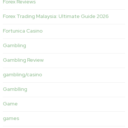
Forex Reviews
Forex Trading Malaysia: Ultimate Guide 2026
Fortunica Casino
Gambling
Gambling Review
gambling/casino
Gamblling
Game
games