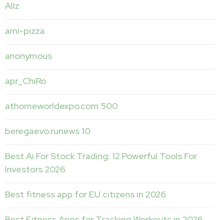
Allz
ami-pizza
anonymous
apr_ChiRo
athomeworldexpo.com 500
beregaevo.runews 10
Best Ai For Stock Trading: 12 Powerful Tools For
Investors 2026
Best fitness app for EU citizens in 2026
Best Fitness Apps for Tracking Workouts in 2026