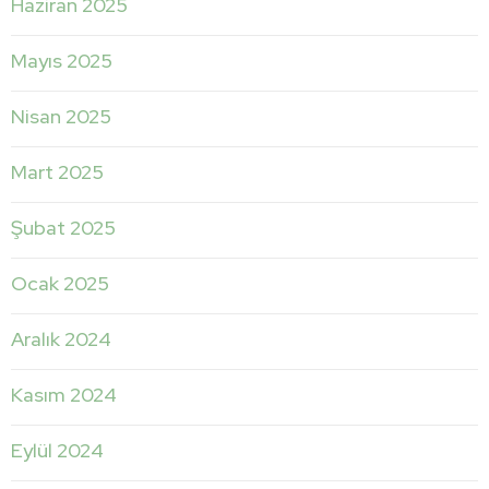
Haziran 2025
Mayıs 2025
Nisan 2025
Mart 2025
Şubat 2025
Ocak 2025
Aralık 2024
Kasım 2024
Eylül 2024