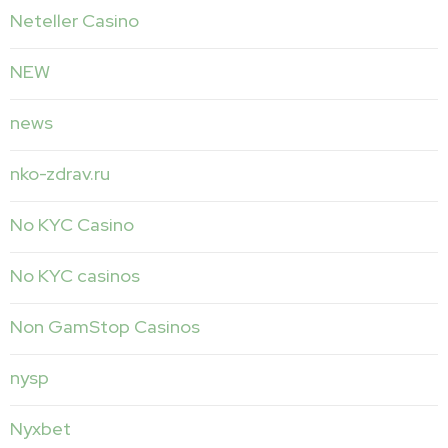
Neteller Casino
NEW
news
nko-zdrav.ru
No KYC Casino
No KYC casinos
Non GamStop Casinos
nysp
Nyxbet