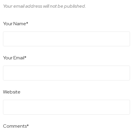
Your email address will not be published.
Your Name*
Your Email*
Website
Comments*