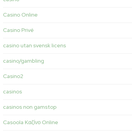
Casino Online
Casino Privé
casino utan svensk licens
casino/gambling
Casino2
casinos
casinos non gamstop
Casoola Καζίνο Online