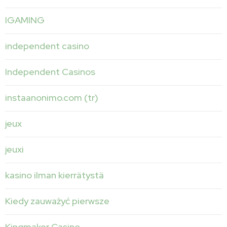
IGAMING
independent casino
Independent Casinos
instaanonimo.com (tr)
jeux
jeuxi
kasino ilman kierrätystä
Kiedy zauważyć pierwsze
Kingmaker Casino