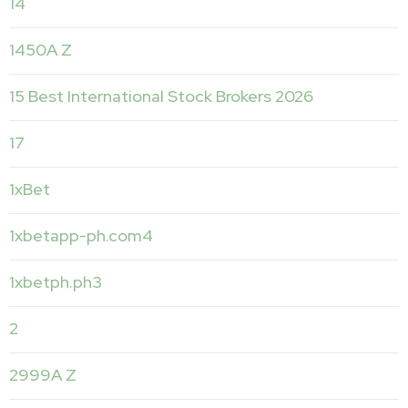
14
1450A Z
15 Best International Stock Brokers 2026
17
1xBet
1xbetapp-ph.com4
1xbetph.ph3
2
2999A Z