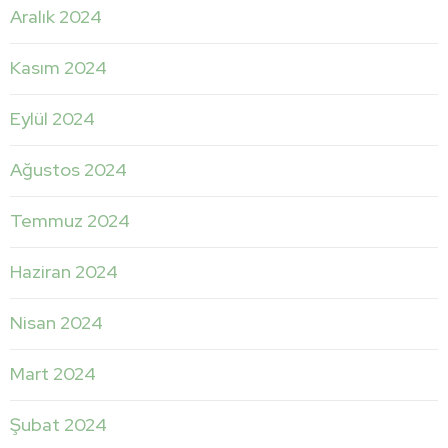
Aralık 2024
Kasım 2024
Eylül 2024
Ağustos 2024
Temmuz 2024
Haziran 2024
Nisan 2024
Mart 2024
Şubat 2024