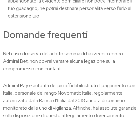
abbandonato la evidente domiciliare non potrai ritemprare il
tuo guadagno, ne potrai destinare personalita verso farlo al
estensione tuo
Domande frequenti
Nel caso di riserva del adatto somma di bazzecola contro
Admiral Bet, non dovrai versare alcuna legazione sulla
compromesso con contanti.
Admiral Pay e autorita dei piu affidabili istituti di pagamento con
Italia, personale del rango Novomatic Italia, regolarmente
autorizzato dalla Banca d’Italia dal 2018 ancora di continuo
monitorato dalle uno di vigilanza. Affinche, hai assolute garanzie
sulla disposizione di questo atteggiamento di versamento.