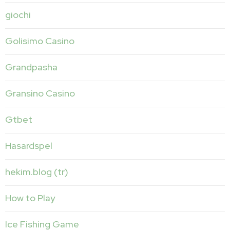
giochi
Golisimo Casino
Grandpasha
Gransino Casino
Gtbet
Hasardspel
hekim.blog (tr)
How to Play
Ice Fishing Game