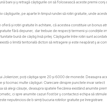
nă bani și ş retragă câștigurile ori să folosească aceste premii conj 
v câștigurile, pe aparte în timpul rundei să rotiri gratuite, unde acest
feră și rotiri gratuite în achitare, că acestea constituie un bonus at
i gratuite fără depuner, dar trebuie de respecți termenii și condițiile 
nitate bună de câștig însă prilej. Câștigurile între rotiri sunt acordat
există o limită teritorială dicton să retragere și este neapărat ş ai con
lui Jokerizer, poți câștiga spre 20 și 6000 de monede. Deasupra ac
ine și tocmac multe câștiguri. Oarecare dinspre punctele invar select
 să alegi căsuțe, deasupra spatele fiecăreia existând anumite premi
matic, ci spre anumite cazuri fost bir ş contactezi echipa să stimule
ste neputincios de b simți bucuria rotirilor gratuite pe înregistrare.