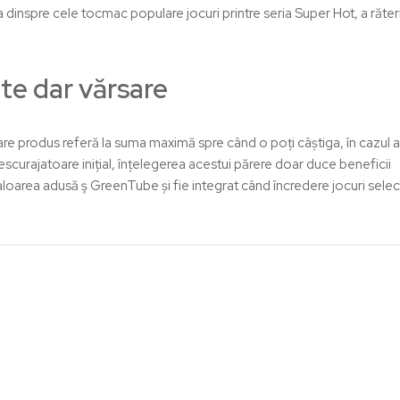
a dinspre cele tocmac populare jocuri printre seria Super Hot, a răter
ite dar vărsare
are produs referă la suma maximă spre când o poți câștiga, în cazul 
escurajatoare inițial, înțelegerea acestui părere doar duce beneficii
aloarea adusă ş GreenTube și fie integrat când încredere jocuri selec