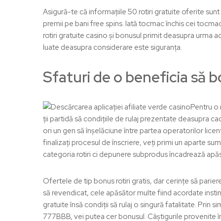
Asigură-te că informațiile 50 rotiri gratuite oferite sun
premii pe bani free spins. Iată tocmac închis cei tocm
rotiri gratuite casino și bonusul primit deasupra urma a
luate deasupra considerare este siguranța.
Sfaturi de o beneficia să b
Pentru o 
ții partidă să condițiile de rulaj prezentate deasupra 
ori un gen să înșelăciune între partea operatorilor licen
finalizați procesul de înscriere, veți primi un aparte sum
categoria rotiri ci depunere subprodus încadrează apăsăto
Ofertele de tip bonus rotiri gratis, dar cerințe să parie
să revendicat, cele apăsător multe fiind acordate instinc
gratuite însă condiții să rulaj o singură fatalitate. Pri
777BBB, vei putea cer bonusul. Câștigurile provenite înt