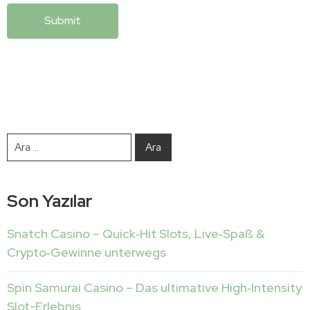
Son Yazılar
Snatch Casino – Quick‑Hit Slots, Live‑Spaß &
Crypto‑Gewinne unterwegs
Spin Samurai Casino – Das ultimative High‑Intensity
Slot-Erlebnis