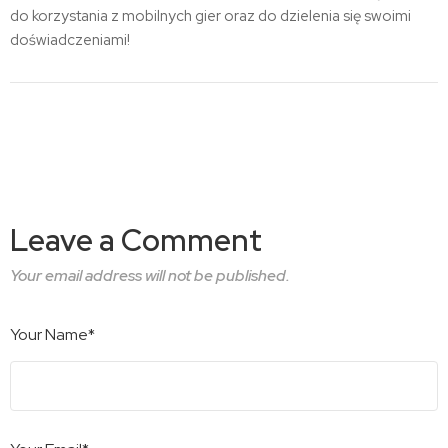
do korzystania z mobilnych gier oraz do dzielenia się swoimi
doświadczeniami!
Leave a Comment
Your email address will not be published.
Your Name*