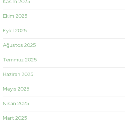
Kasım 2025
Ekim 2025
Eylül 2025
Ağustos 2025
Temmuz 2025
Haziran 2025
Mayıs 2025
Nisan 2025
Mart 2025