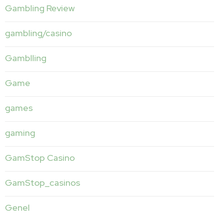
Gambling Review
gambling/casino
Gamblling
Game
games
gaming
GamStop Casino
GamStop_casinos
Genel