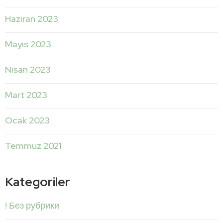
Haziran 2023
Mayıs 2023
Nisan 2023
Mart 2023
Ocak 2023
Temmuz 2021
Kategoriler
! Без рубрики