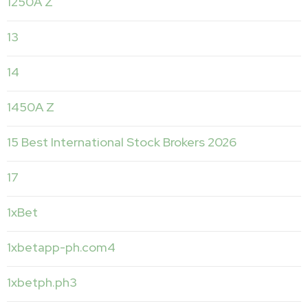
1250A Z
13
14
1450A Z
15 Best International Stock Brokers 2026
17
1xBet
1xbetapp-ph.com4
1xbetph.ph3