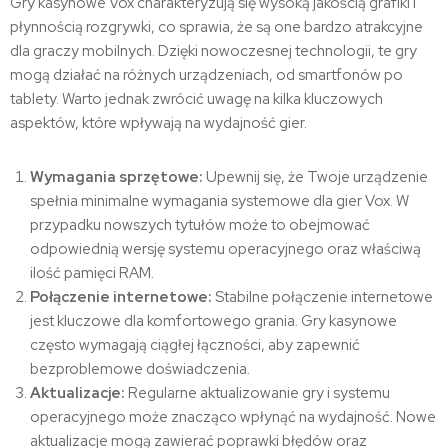
Gry kasynowe Vox charakteryzują się wysoką jakością grafiki i
płynnością rozgrywki, co sprawia, że są one bardzo atrakcyjne
dla graczy mobilnych. Dzięki nowoczesnej technologii, te gry
mogą działać na różnych urządzeniach, od smartfonów po
tablety. Warto jednak zwrócić uwagę na kilka kluczowych
aspektów, które wpływają na wydajność gier.
Wymagania sprzętowe:
Upewnij się, że Twoje urządzenie
spełnia minimalne wymagania systemowe dla gier Vox. W
przypadku nowszych tytułów może to obejmować
odpowiednią wersję systemu operacyjnego oraz właściwą
ilość pamięci RAM.
Połączenie internetowe:
Stabilne połączenie internetowe
jest kluczowe dla komfortowego grania. Gry kasynowe
często wymagają ciągłej łączności, aby zapewnić
bezproblemowe doświadczenia.
Aktualizacje:
Regularne aktualizowanie gry i systemu
operacyjnego może znacząco wpłynąć na wydajność. Nowe
aktualizacje mogą zawierać poprawki błędów oraz