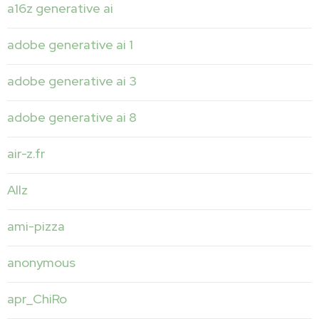
a16z generative ai
adobe generative ai 1
adobe generative ai 3
adobe generative ai 8
air-z.fr
Allz
ami-pizza
anonymous
apr_ChiRo