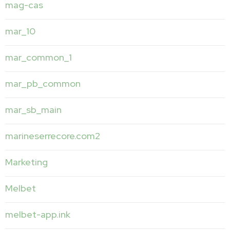
mag-cas
mar_10
mar_common_1
mar_pb_common
mar_sb_main
marineserrecore.com2
Marketing
Melbet
melbet-app.ink