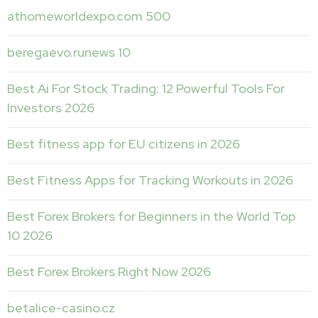
athomeworldexpo.com 500
beregaevo.runews 10
Best Ai For Stock Trading: 12 Powerful Tools For
Investors 2026
Best fitness app for EU citizens in 2026
Best Fitness Apps for Tracking Workouts in 2026
Best Forex Brokers for Beginners in the World Top
10 2026
Best Forex Brokers Right Now 2026
betalice-casino.cz