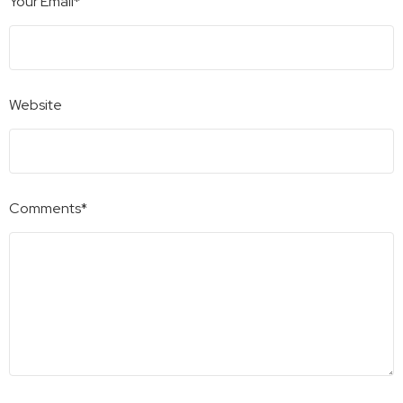
Your Email*
Website
Comments*