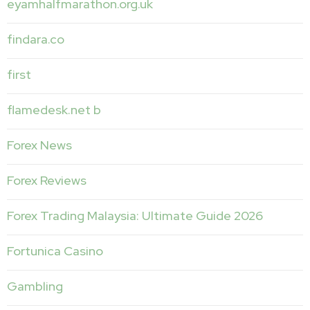
eyamhalfmarathon.org.uk
findara.co
first
flamedesk.net b
Forex News
Forex Reviews
Forex Trading Malaysia: Ultimate Guide 2026
Fortunica Casino
Gambling