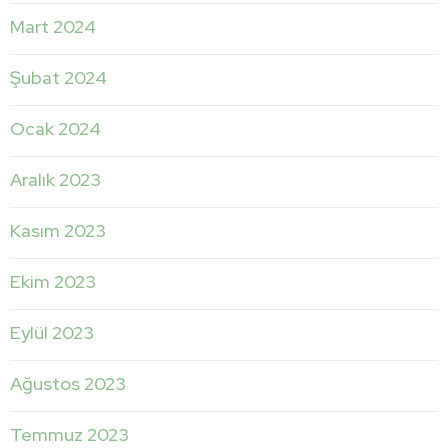
Mart 2024
Şubat 2024
Ocak 2024
Aralık 2023
Kasım 2023
Ekim 2023
Eylül 2023
Ağustos 2023
Temmuz 2023