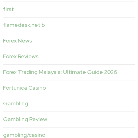
first
flamedesk.net b
Forex News
Forex Reviews
Forex Trading Malaysia: Ultimate Guide 2026
Fortunica Casino
Gambling
Gambling Review
gambling/casino