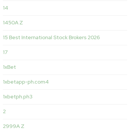
14
1450A Z
15 Best International Stock Brokers 2026
17
1xBet
1xbetapp-ph.com4
1xbetph.ph3
2
2999A Z