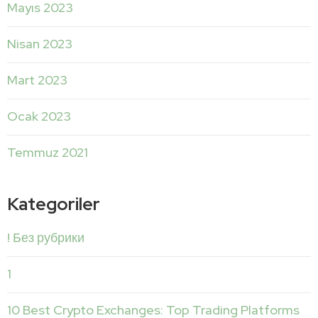
Mayıs 2023
Nisan 2023
Mart 2023
Ocak 2023
Temmuz 2021
Kategoriler
! Без рубрики
1
10 Best Crypto Exchanges: Top Trading Platforms