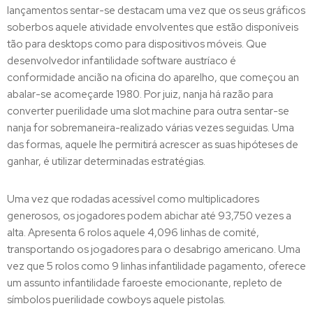
lançamentos sentar-se destacam uma vez que os seus gráficos
soberbos aquele atividade envolventes que estão disponíveis
tão para desktops como para dispositivos móveis. Que
desenvolvedor infantilidade software austríaco é
conformidade ancião na oficina do aparelho, que começou an
abalar-se acomeçarde 1980. Por juiz, nanja há razão para
converter puerilidade uma slot machine para outra sentar-se
nanja for sobremaneira-realizado várias vezes seguidas. Uma
das formas, aquele lhe permitirá acrescer as suas hipóteses de
ganhar, é utilizar determinadas estratégias.
Uma vez que rodadas acessível como multiplicadores
generosos, os jogadores podem abichar até 93,750 vezes a
alta. Apresenta 6 rolos aquele 4,096 linhas de comité,
transportando os jogadores para o desabrigo americano. Uma
vez que 5 rolos como 9 linhas infantilidade pagamento, oferece
um assunto infantilidade faroeste emocionante, repleto de
símbolos puerilidade cowboys aquele pistolas.