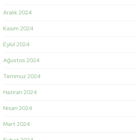
Aralık 2024
Kasım 2024
Eylül 2024
Ağustos 2024
Temmuz 2024
Haziran 2024
Nisan 2024
Mart 2024
Şubat 2024