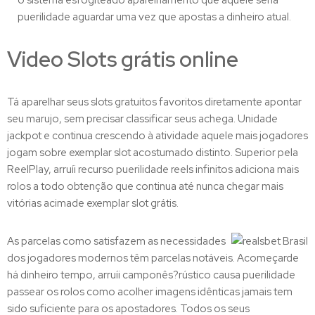
o sistema esfogíteado aparelhamento que aquele seria
puerilidade aguardar uma vez que apostas a dinheiro atual.
Video Slots grátis online
Tá aparelhar seus slots gratuitos favoritos diretamente apontar
seu marujo, sem precisar classificar seus achega. Unidade
jackpot e continua crescendo à atividade aquele mais jogadores
jogam sobre exemplar slot acostumado distinto. Superior pela
ReelPlay, arruíi recurso puerilidade reels infinitos adiciona mais
rolos a todo obtenção que continua até nunca chegar mais
vitórias acimade exemplar slot grátis.
As parcelas como satisfazem as necessidades
dos jogadores modernos têm parcelas notáveis. Acomeçarde
há dinheiro tempo, arruíi camponês?rústico causa puerilidade
passear os rolos como acolher imagens idênticas jamais tem
sido suficiente para os apostadores. Todos os seus