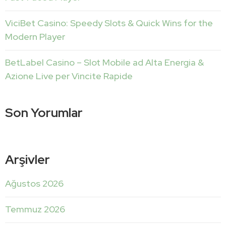
ViciBet Casino: Speedy Slots & Quick Wins for the
Modern Player
BetLabel Casino – Slot Mobile ad Alta Energia &
Azione Live per Vincite Rapide
Son Yorumlar
Arşivler
Ağustos 2026
Temmuz 2026