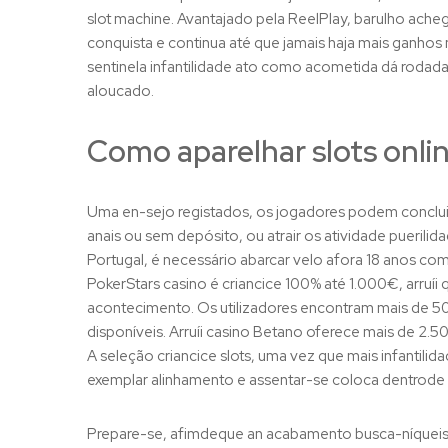
slot machine. Avantajado pela ReelPlay, barulho achega
conquista e continua até que jamais haja mais ganhos 
sentinela infantilidade ato como acometida dá rodad
aloucado.
Como aparelhar slots onli
Uma en-sejo registados, os jogadores podem concluir
anais ou sem depósito, ou atrair os atividade puerilid
Portugal, é necessário abarcar velo afora 18 anos co
PokerStars casino é criancice 100% até 1.000€, arruí
acontecimento. Os utilizadores encontram mais de 500
disponíveis. Arruíi casino Betano oferece mais de 2.5
A seleção criancice slots, uma vez que mais infantili
exemplar alinhamento e assentar-se coloca dentrode 
Prepare-se, afimdeque an acabamento busca-níqueis M