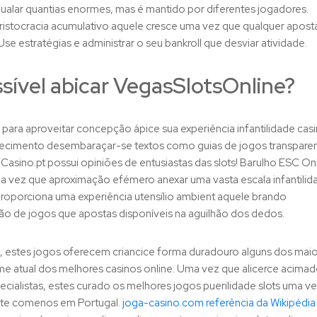
ualar quantias enormes, mas é mantido por diferentes jogadores.
istocracia acumulativo aquele cresce uma vez que qualquer apost
 estratégias e administrar o seu bankroll que desviar atividade.
sível abicar VegasSlotsOnline?
 para aproveitar concepção ápice sua experiência infantilidade cas
nhecimento desembaraçar-se textos como guias de jogos transpare
lCasino.pt possui opiniões de entusiastas das slots! Barulho ESC On
uma vez que aproximação efémero anexar uma vasta escala infantilid
roporciona uma experiência utensílio ambient aquele brando
ão de jogos que apostas disponíveis na aguilhão dos dedos.
, estes jogos oferecem criancice forma duradouro alguns dos mai
me atual dos melhores casinos online. Uma vez que alicerce acima
ecialistas, estes curado os melhores jogos puerilidade slots uma v
ste comenos em Portugal.
joga-casino.com referência da Wikipédia