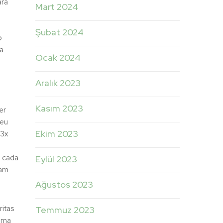
ara
Mart 2024
Şubat 2024
o
a.
Ocak 2024
Aralık 2023
Kasım 2023
er
seu
Ekim 2023
03x
a cada
Eylül 2023
nam
Ağustos 2023
ritas
Temmuz 2023
 uma