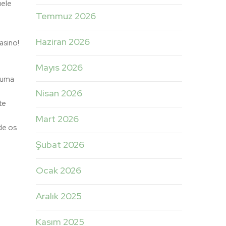
uele
Temmuz 2026
Haziran 2026
asino!
Mayıs 2026
 uma
Nisan 2026
te
Mart 2026
de os
Şubat 2026
Ocak 2026
Aralık 2025
Kasım 2025