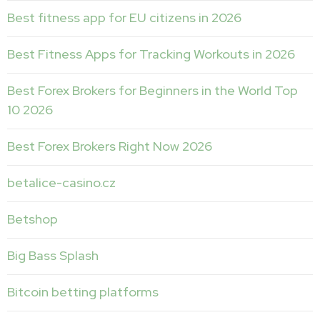
Best fitness app for EU citizens in 2026
Best Fitness Apps for Tracking Workouts in 2026
Best Forex Brokers for Beginners in the World Top
10 2026
Best Forex Brokers Right Now 2026
betalice-casino.cz
Betshop
Big Bass Splash
Bitcoin betting platforms