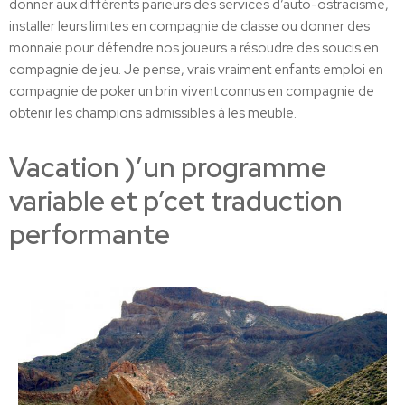
donner aux différents parieurs des services d’auto-ostracisme,
installer leurs limites en compagnie de classe ou donner des
monnaie pour défendre nos joueurs a résoudre des soucis en
compagnie de jeu. Je pense, vrais vraiment enfants emploi en
compagnie de poker un brin vivent connus en compagnie de
obtenir les champions admissibles à les meuble.
Vacation )’un programme
variable et p’cet traduction
performante