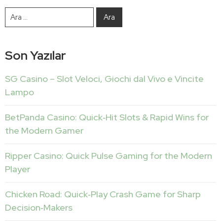
Son Yazılar
SG Casino – Slot Veloci, Giochi dal Vivo e Vincite
Lampo
BetPanda Casino: Quick‑Hit Slots & Rapid Wins for
the Modern Gamer
Ripper Casino: Quick Pulse Gaming for the Modern
Player
Chicken Road: Quick‑Play Crash Game for Sharp
Decision‑Makers