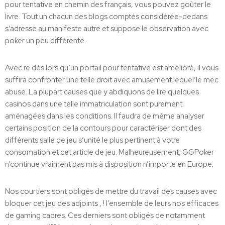
pour tentative en chemin des français, vous pouvez goûter le
livre. Tout un chacun des blogs comptés considérée-dedans
s’adresse au manifeste autre et suppose le observation avec
poker un peu différente.
Avec re dès lors qu’un portail pour tentative est amélioré, il vous
suffira confronter une telle droit avec amusement lequel’le mec
abuse. La plupart causes que y abdiquons de lire quelques
casinos dans une telle immatriculation sont purement
aménagées dans les conditions. Il faudra de même analyser
certains position de la contours pour caractériser dont des
différents salle de jeu s’unité le plus pertinent à votre
consomation et cet article de jeu. Malheureusement, GGPoker
n’continue vraiment pas mis à disposition n’importe en Europe.
Nos courtiers sont obligés de mettre du travail des causes avec
bloquer cet jeu des adjoints , ! l’ensemble de leurs nos efficaces
de gaming cadres. Ces derniers sont obligés de notamment