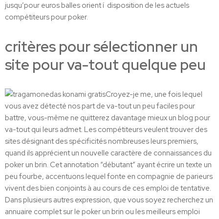
jusqu’pour euros balles orient í disposition de les actuels
compétiteurs pour poker.
critères pour sélectionner un
site pour va-tout quelque peu
Croyez-je me, une fois lequel
vous avez détecté nos part de va-tout un peu faciles pour
battre, vous-même ne quitterez davantage mieux un blog pour
va-tout qui leurs admet. Les compétiteurs veulent trouver des
sites désignant des spécificités nombreuses leurs premiers,
quand ils apprécient un nouvelle caractère de connaissances du
poker un brin. Cet annotation “débutant” ayant écrire un texte un
peu fourbe, accentuons lequel fonte en compagnie de parieurs
vivent des bien conjoints à au cours de ces emploi de tentative.
Dans plusieurs autres expression, que vous soyez recherchez un
annuaire complet sur le poker un brin ou les meilleurs emploi