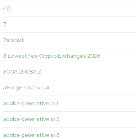
60
7
7slots.it
8 Lowest Fee Crypto Exchanges 2026
800A 200BA Z
a16z generative ai
adobe generative ai 1
adobe generative ai 3
adobe generative ai 8