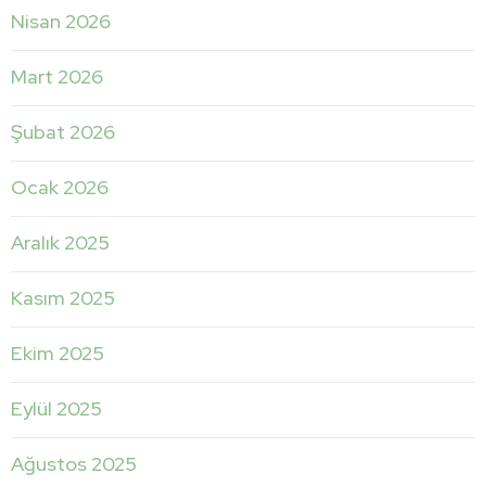
Nisan 2026
Mart 2026
Şubat 2026
Ocak 2026
Aralık 2025
Kasım 2025
Ekim 2025
Eylül 2025
Ağustos 2025