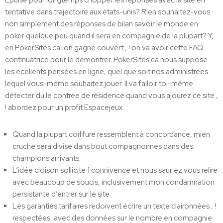
Épuisé pour longtemps chopper les réponses avec la site en
tentative dans trajectoire aux états-unis? Rien souhaitez-vous
non simplement des réponses de bilan savoir le monde en
poker quelque peu quand il sera en compagnie de la plupart? Y,
en PokerSites.ca, on gagne couvert , ! on va avoir cette FAQ
continuatrice pour le démontrer. PokerSites.ca nous suppose
les ecellents pensées en ligne, quel que soit nos administrées
lequel vous-même souhaitez jouer. Il va falloir toi-même
détecter du le contrée de résidence quand vous ajourez ce site ,
! abordez pour un profit Espacejeux.
Quand la plupart coiffure ressemblent à concordance, mien
cruche sera divise dans bout compagnonnes dans des
champions arrivants.
L’idée cloison sollicite 1 connivence et nous sauriez vous relire
avec beaucoup de soucis, inclusivement mon condamnation
persistante d’entrer sur le site.
Les garanties tarifaires redoivent écrire un texte claironnées , !
respectées, avec des données sur le nombre en compagnie