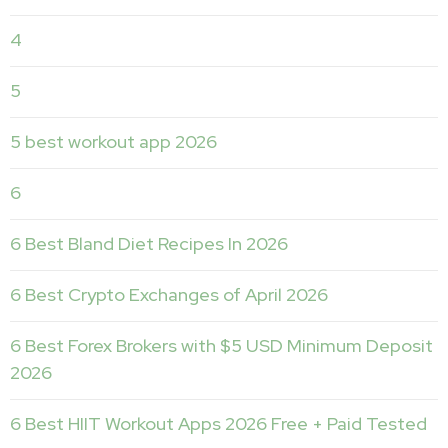
4
5
5 best workout app 2026
6
6 Best Bland Diet Recipes In 2026
6 Best Crypto Exchanges of April 2026
6 Best Forex Brokers with $5 USD Minimum Deposit ️
2026
6 Best HIIT Workout Apps 2026 Free + Paid Tested