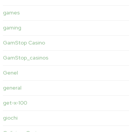
games
gaming
GamStop Casino
GamStop_casinos
Genel
general
get-x-100
giochi