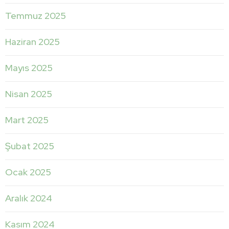
Temmuz 2025
Haziran 2025
Mayıs 2025
Nisan 2025
Mart 2025
Şubat 2025
Ocak 2025
Aralık 2024
Kasım 2024