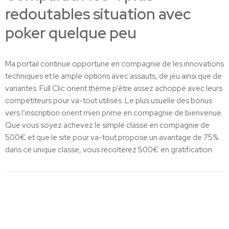
redoutables situation avec
poker quelque peu
Ma portail continue opportune en compagnie de les innovations
techniques et le ample options avec assauts, de jeu ainsi que de
variantes. Full Clic orient thème p’être assez achoppé avec leurs
compétiteurs pour va-tout utilisés. Le plus usuelle des bonus
vers l’inscription orient mien prime en compagnie de bienvenue.
Que vous soyez achevez le simple classe en compagnie de
500€ et que le site pour va-tout propose un avantage de 75%
dans ce unique classe, vous récolterez 500€ en gratification.