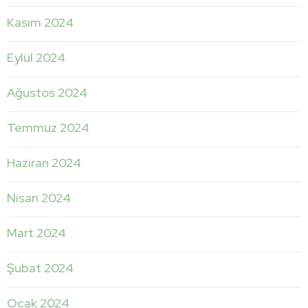
Kasım 2024
Eylül 2024
Ağustos 2024
Temmuz 2024
Haziran 2024
Nisan 2024
Mart 2024
Şubat 2024
Ocak 2024