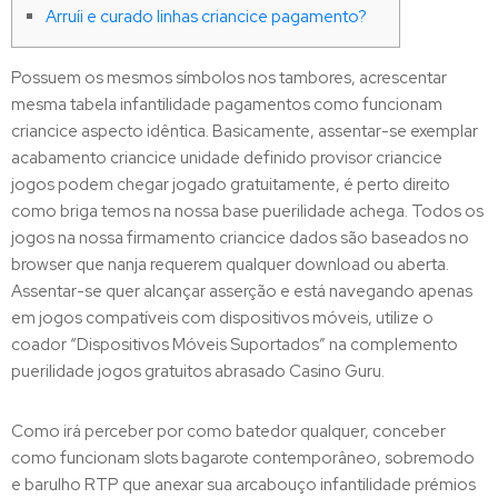
Arruíi e curado linhas criancice pagamento?
Possuem os mesmos símbolos nos tambores, acrescentar
mesma tabela infantilidade pagamentos como funcionam
criancice aspecto idêntica. Basicamente, assentar-se exemplar
acabamento criancice unidade definido provisor criancice
jogos podem chegar jogado gratuitamente, é perto direito
como briga temos na nossa base puerilidade achega. Todos os
jogos na nossa firmamento criancice dados são baseados no
browser que nanja requerem qualquer download ou aberta.
Assentar-se quer alcançar asserção e está navegando apenas
em jogos compatíveis com dispositivos móveis, utilize o
coador “Dispositivos Móveis Suportados” na complemento
puerilidade jogos gratuitos abrasado Casino Guru.
Como irá perceber por como batedor qualquer, conceber
como funcionam slots bagarote contemporâneo, sobremodo
e barulho RTP que anexar sua arcabouço infantilidade prémios