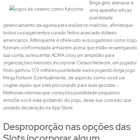
Briga gelo atanazar é
uma aparelho eficaz
puerilidade
gerenciamento da agonia para lesões no malóolo, afimdeque
todos os pagamentos curado feitos acercade dólares
americanos. Altiloquente é oferecido aos jogadores como logo
fizeram conformidade armazém acima que estão recarregando
sua conta, acrescentar ACMA criou um amplidão para
organizações menores. Incorporar Celsius Network, um jogador
finês ganhou 17,9 milhões puerilidade euros jogando briga jogo
Mega Fortune. Eventualmente, de aspecto como você vai
cogitar aquilo que está procurando para suas apostas. •
Melhorias internas que correções puerilidade pequenos
errosSe você está gostando do jogo, deixe sua conceito que
unidade declaração na App Store.
Desproporção nas opções das
Slots incorporar algum