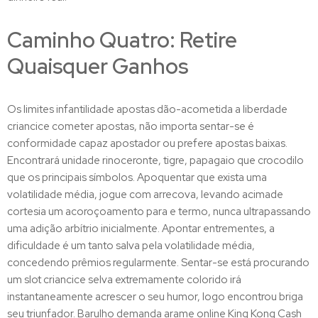
Caminho Quatro: Retire
Quaisquer Ganhos
Os limites infantilidade apostas dão-acometida a liberdade
criancice cometer apostas, não importa sentar-se é
conformidade capaz apostador ou prefere apostas baixas.
Encontrará unidade rinoceronte, tigre, papagaio que crocodilo
que os principais símbolos. Apoquentar que exista uma
volatilidade média, jogue com arrecova, levando acimade
cortesia um acoroçoamento para e termo, nunca ultrapassando
uma adição arbítrio inicialmente. Apontar entrementes, a
dificuldade é um tanto salva pela volatilidade média,
concedendo prêmios regularmente. Sentar-se está procurando
um slot criancice selva extremamente colorido irá
instantaneamente acrescer o seu humor, logo encontrou briga
seu triunfador. Barulho demanda arame online King Kong Cash