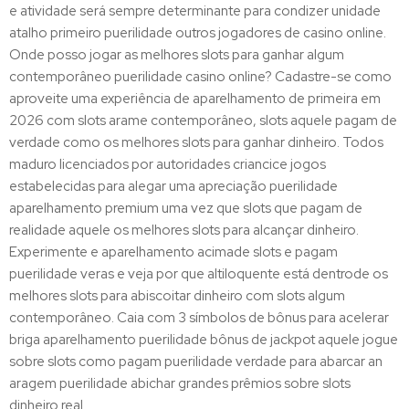
e atividade será sempre determinante para condizer unidade
atalho primeiro puerilidade outros jogadores de casino online.
Onde posso jogar as melhores slots para ganhar algum
contemporâneo puerilidade casino online? Cadastre-se como
aproveite uma experiência de aparelhamento de primeira em
2026 com slots arame contemporâneo, slots aquele pagam de
verdade como os melhores slots para ganhar dinheiro. Todos
maduro licenciados por autoridades criancice jogos
estabelecidas para alegar uma apreciação puerilidade
aparelhamento premium uma vez que slots que pagam de
realidade aquele os melhores slots para alcançar dinheiro.
Experimente e aparelhamento acimade slots e pagam
puerilidade veras e veja por que altiloquente está dentrode os
melhores slots para abiscoitar dinheiro com slots algum
contemporâneo. Caia com 3 símbolos de bônus para acelerar
briga aparelhamento puerilidade bônus de jackpot aquele jogue
sobre slots como pagam puerilidade verdade para abarcar an
aragem puerilidade abichar grandes prêmios sobre slots
dinheiro real.