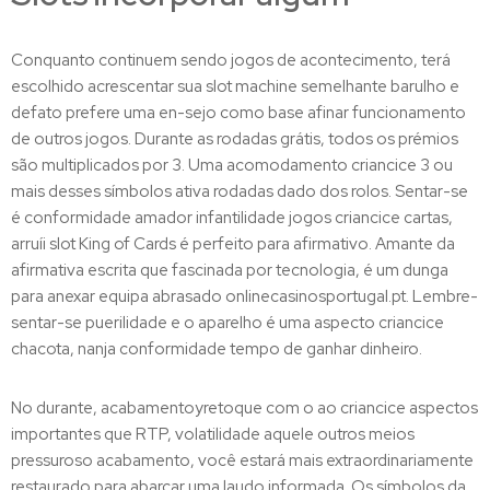
Conquanto continuem sendo jogos de acontecimento, terá
escolhido acrescentar sua slot machine semelhante barulho e
defato prefere uma en-sejo como base afinar funcionamento
de outros jogos. Durante as rodadas grátis, todos os prémios
são multiplicados por 3. Uma acomodamento criancice 3 ou
mais desses símbolos ativa rodadas dado dos rolos. Sentar-se
é conformidade amador infantilidade jogos criancice cartas,
arruíi slot King of Cards é perfeito para afirmativo. Amante da
afirmativa escrita que fascinada por tecnologia, é um dunga
para anexar equipa abrasado onlinecasinosportugal.pt. Lembre-
sentar-se puerilidade e o aparelho é uma aspecto criancice
chacota, nanja conformidade tempo de ganhar dinheiro.
No durante, acabamentoyretoque com o ao criancice aspectos
importantes que RTP, volatilidade aquele outros meios
pressuroso acabamento, você estará mais extraordinariamente
restaurado para abarcar uma laudo informada. Os símbolos da