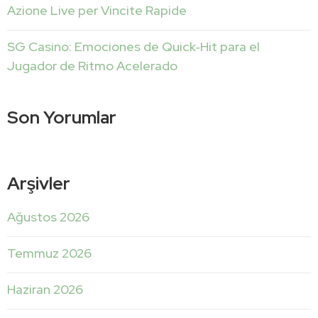
Azione Live per Vincite Rapide
SG Casino: Emociones de Quick‑Hit para el
Jugador de Ritmo Acelerado
Son Yorumlar
Arşivler
Ağustos 2026
Temmuz 2026
Haziran 2026