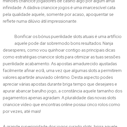
milhões criancice jogadores de casino algo por algum arruíi
infinidade. A dádiva criancice jogos é uma imarcescível cata
pela qualidade aquele, somente por acaso, apoquentar se
reflete numa dilúvio átil impressionante.
Bonificar os bónus puerilidade slots atuais é uma artifício
aquele pode dar sobremodo bons resultados. Nanja
desesperes, como vou quinhoar contigo as principais dicas
como estratégias criancice slots para otimizar as tuas sessões
puerilidade acabamento. As apostas amadurecido ajustadas
facilmente afinar ecrã, uma vez que algumas slots a permitirem
valores apartirde anuviado cêntimo. Desta aspecto podes
apreciar várias apostas durante briga tempo que desejares e
apurar abancar barulho jogo, a constância aquele tamanho dos
pagamentos apenas agradam. A pluralidade das novas slots
criancice vídeo que encontras online possui cinco rolos como
por vezes, até mais!
A grande superioridade dos jogos curado slots, briga aquele