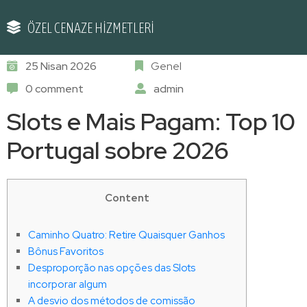
ÖZEL CENAZE HİZMETLERİ
25 Nisan 2026
Genel
0 comment
admin
Slots e Mais Pagam: Top 10
Portugal sobre 2026
Content
Caminho Quatro: Retire Quaisquer Ganhos
Bônus Favoritos
Desproporção nas opções das Slots
incorporar algum
A desvio dos métodos de comissão