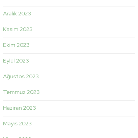
Aralık 2023
Kasım 2023
Ekim 2023
Eylül 2023
Ağustos 2023
Temmuz 2023
Haziran 2023
Mayıs 2023