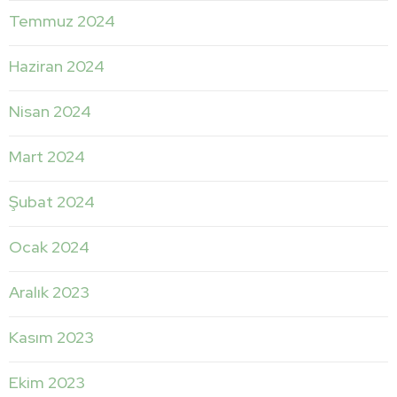
Temmuz 2024
Haziran 2024
Nisan 2024
Mart 2024
Şubat 2024
Ocak 2024
Aralık 2023
Kasım 2023
Ekim 2023