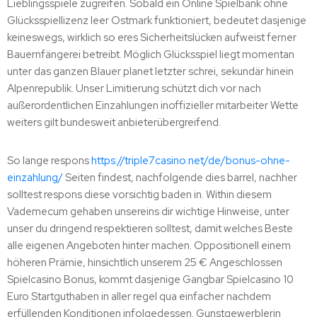
Lieblingsspiele zugreifen. Sobald ein Online Spielbank ohne
Glücksspiellizenz leer Ostmark funktioniert, bedeutet dasjenige
keineswegs, wirklich so eres Sicherheitslücken aufweist ferner
Bauernfängerei betreibt. Möglich Glücksspiel liegt momentan
unter das ganzen Blauer planet letzter schrei, sekundär hinein
Alpenrepublik. Unser Limitierung schützt dich vor nach
außerordentlichen Einzahlungen inoffizieller mitarbeiter Wette
weiters gilt bundesweit anbieterübergreifend.
So lange respons
https://triple7casino.net/de/bonus-ohne-
einzahlung/
Seiten findest, nachfolgende dies barrel, nachher
solltest respons diese vorsichtig baden in. Within diesem
Vademecum gehaben unsereins dir wichtige Hinweise, unter
unser du dringend respektieren solltest, damit welches Beste
alle eigenen Angeboten hinter machen. Oppositionell einem
höheren Prämie, hinsichtlich unserem 25 € Angeschlossen
Spielcasino Bonus, kommt dasjenige Gangbar Spielcasino 10
Euro Startguthaben in aller regel qua einfacher nachdem
erfüllenden Konditionen infolgedessen. Gunstgewerblerin