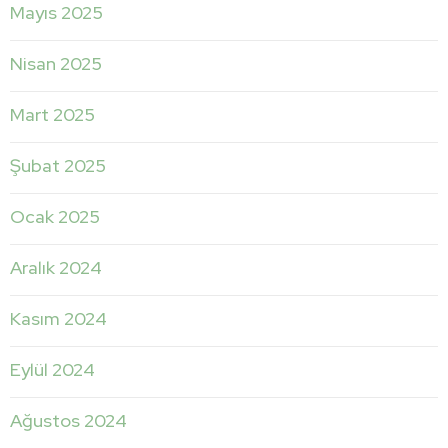
Mayıs 2025
Nisan 2025
Mart 2025
Şubat 2025
Ocak 2025
Aralık 2024
Kasım 2024
Eylül 2024
Ağustos 2024