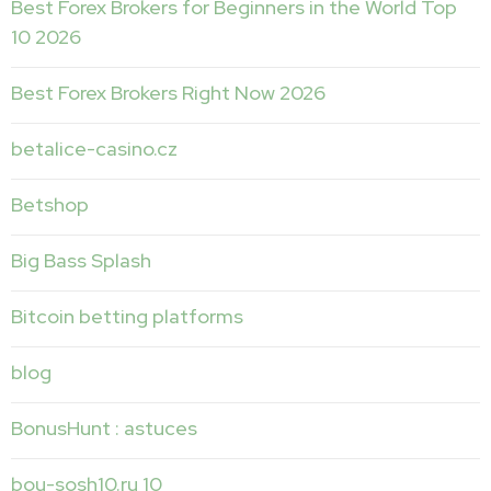
Best Forex Brokers for Beginners in the World Top
10 2026
Best Forex Brokers Right Now 2026
betalice-casino.cz
Betshop
Big Bass Splash
Bitcoin betting platforms
blog
BonusHunt : astuces
bou-sosh10.ru 10