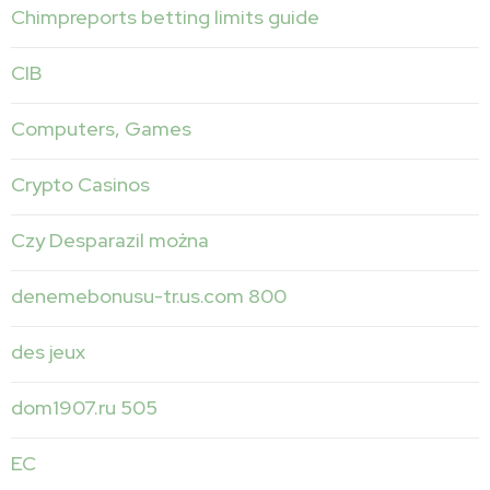
Chimpreports betting limits guide
CIB
Computers, Games
Crypto Casinos
Czy Desparazil można
denemebonusu-tr.us.com 800
des jeux
dom1907.ru 505
EC