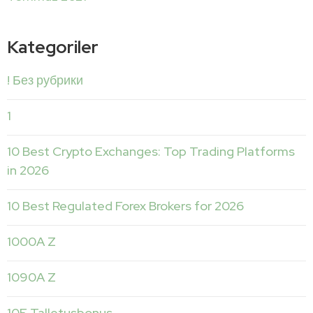
Kategoriler
! Без рубрики
1
10 Best Crypto Exchanges: Top Trading Platforms
in 2026
10 Best Regulated Forex Brokers for 2026
1000A Z
1090A Z
10E Talletusbonus