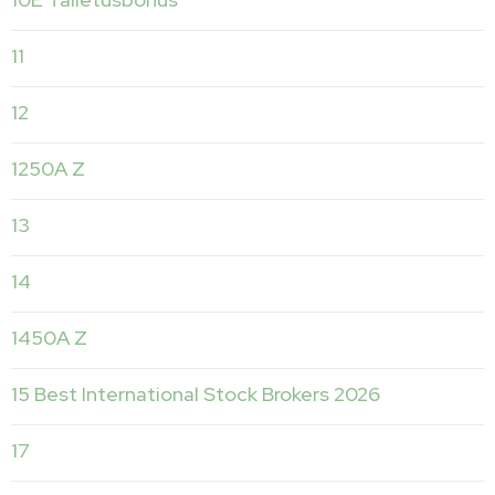
11
12
1250A Z
13
14
1450A Z
15 Best International Stock Brokers 2026
17