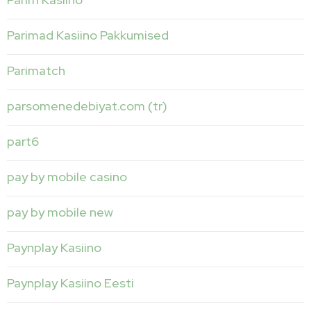
Parimad Kasiino Pakkumised
Parimatch
parsomenedebiyat.com (tr)
part6
pay by mobile casino
pay by mobile new
Paynplay Kasiino
Paynplay Kasiino Eesti