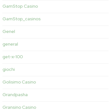
GamStop Casino
GamStop_casinos
Genel
general
get-x-100
giochi
Golisimo Casino
Grandpasha
Gransino Casino