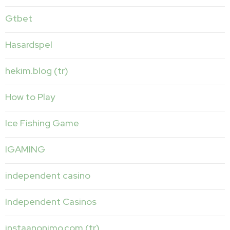
Gtbet
Hasardspel
hekim.blog (tr)
How to Play
Ice Fishing Game
IGAMING
independent casino
Independent Casinos
instaanonimo.com (tr)