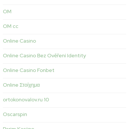
OM
OM cc
Online Casino
Online Casino Bez Ověření Identity
Online Casino Fonbet
Online Στοίχημα
ortokonovalov.ru 10
Oscarspin
Parim Kasiino