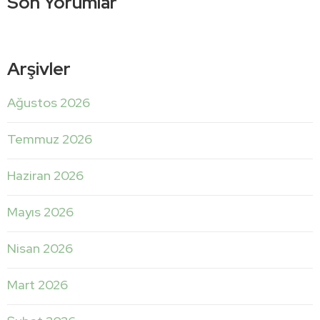
Son Yorumlar
Arşivler
Ağustos 2026
Temmuz 2026
Haziran 2026
Mayıs 2026
Nisan 2026
Mart 2026