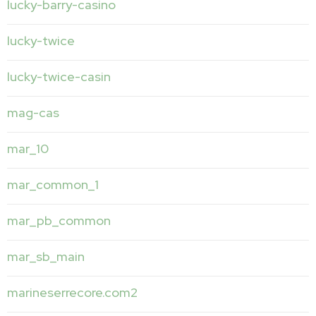
lucky-barry-casino
lucky-twice
lucky-twice-casin
mag-cas
mar_10
mar_common_1
mar_pb_common
mar_sb_main
marineserrecore.com2