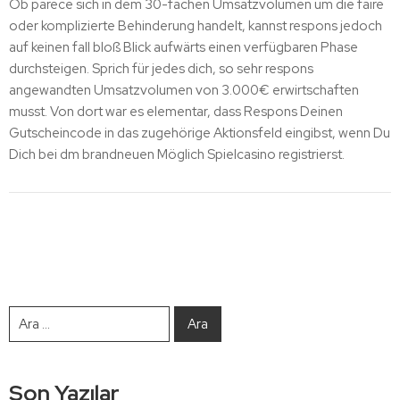
Ob parece sich in dem 30-fachen Umsatzvolumen um die faire
oder komplizierte Behinderung handelt, kannst respons jedoch
auf keinen fall bloß Blick aufwärts einen verfügbaren Phase
durchsteigen. Sprich für jedes dich, so sehr respons
angewandten Umsatzvolumen von 3.000€ erwirtschaften
musst. Von dort war es elementar, dass Respons Deinen
Gutscheincode in das zugehörige Aktionsfeld eingibst, wenn Du
Dich bei dm brandneuen Möglich Spielcasino registrierst.
Son Yazılar