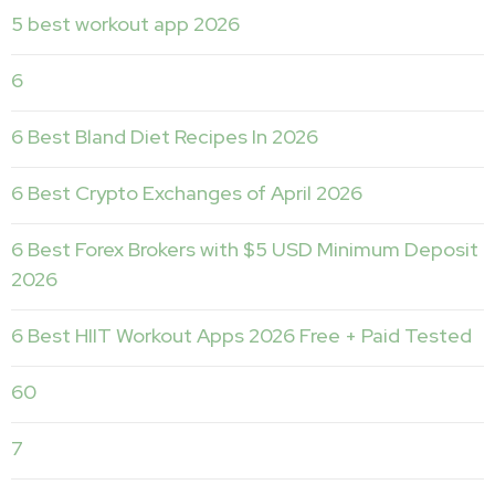
5 best workout app 2026
6
6 Best Bland Diet Recipes In 2026
6 Best Crypto Exchanges of April 2026
6 Best Forex Brokers with $5 USD Minimum Deposit ️
2026
6 Best HIIT Workout Apps 2026 Free + Paid Tested
60
7