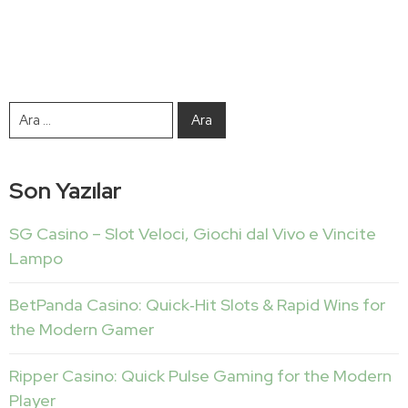
Son Yazılar
SG Casino – Slot Veloci, Giochi dal Vivo e Vincite
Lampo
BetPanda Casino: Quick‑Hit Slots & Rapid Wins for
the Modern Gamer
Ripper Casino: Quick Pulse Gaming for the Modern
Player