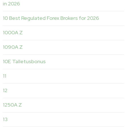
in 2026
10 Best Regulated Forex Brokers for 2026
1000A Z
1090A Z
10E Talletusbonus
11
12
1250A Z
13