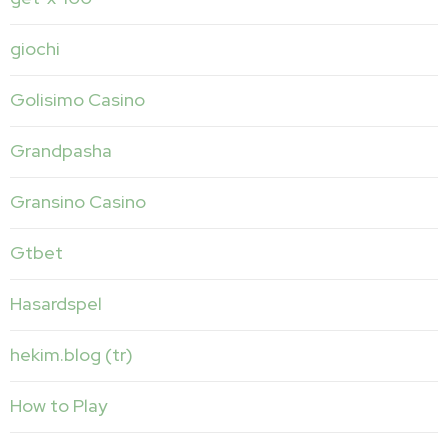
giochi
Golisimo Casino
Grandpasha
Gransino Casino
Gtbet
Hasardspel
hekim.blog (tr)
How to Play