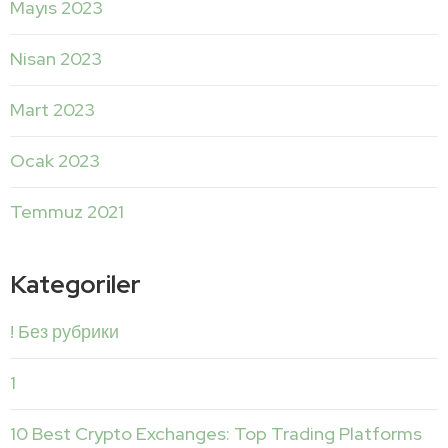
Mayıs 2023
Nisan 2023
Mart 2023
Ocak 2023
Temmuz 2021
Kategoriler
! Без рубрики
1
10 Best Crypto Exchanges: Top Trading Platforms