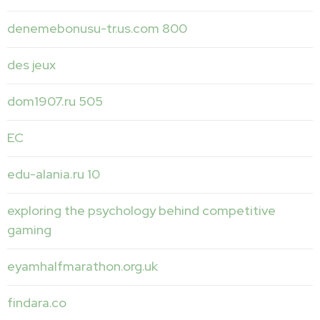
denemebonusu-tr.us.com 800
des jeux
dom1907.ru 505
EC
edu-alania.ru 10
exploring the psychology behind competitive
gaming
eyamhalfmarathon.org.uk
findara.co