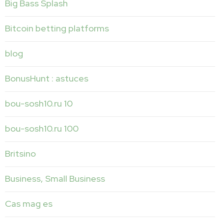
Big Bass Splash
Bitcoin betting platforms
blog
BonusHunt : astuces
bou-sosh10.ru 10
bou-sosh10.ru 100
Britsino
Business, Small Business
Cas mag es