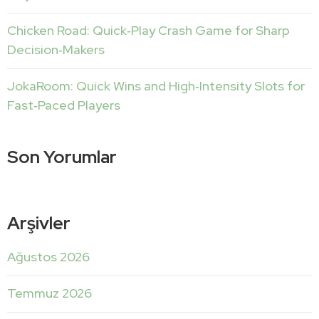
Chicken Road: Quick‑Play Crash Game for Sharp
Decision‑Makers
JokaRoom: Quick Wins and High‑Intensity Slots for
Fast‑Paced Players
Son Yorumlar
Arşivler
Ağustos 2026
Temmuz 2026