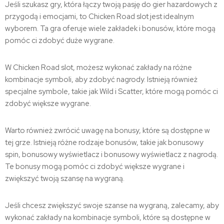
Jeśli szukasz gry, która łączy twoją pasję do gier hazardowych z
przygodą i emocjami, to Chicken Road slot jest idealnym
wyborem. Ta gra oferuje wiele zakładek i bonusów, które mogą
pomóc ci zdobyć duże wygrane.
W Chicken Road slot, możesz wykonać zakłady na różne
kombinacje symboli, aby zdobyć nagrody. Istnieją również
specjalne symbole, takie jak Wild i Scatter, które mogą pomóc ci
zdobyć większe wygrane.
Warto również zwrócić uwagę na bonusy, które są dostępne w
tej grze. Istnieją różne rodzaje bonusów, takie jak bonusowy
spin, bonusowy wyświetlacz i bonusowy wyświetlacz z nagrodą.
Te bonusy mogą pomóc ci zdobyć większe wygrane i
zwiększyć twoją szansę na wygraną.
Jeśli chcesz zwiększyć swoje szanse na wygraną, zalecamy, aby
wykonać zakłady na kombinacje symboli, które są dostępne w