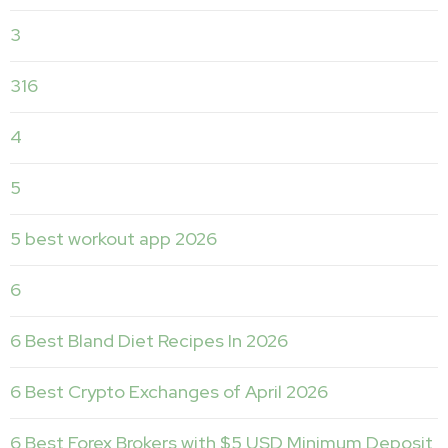
3
316
4
5
5 best workout app 2026
6
6 Best Bland Diet Recipes In 2026
6 Best Crypto Exchanges of April 2026
6 Best Forex Brokers with $5 USD Minimum Deposit ️