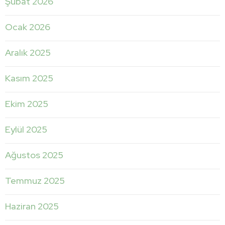
Şubat 2026
Ocak 2026
Aralık 2025
Kasım 2025
Ekim 2025
Eylül 2025
Ağustos 2025
Temmuz 2025
Haziran 2025