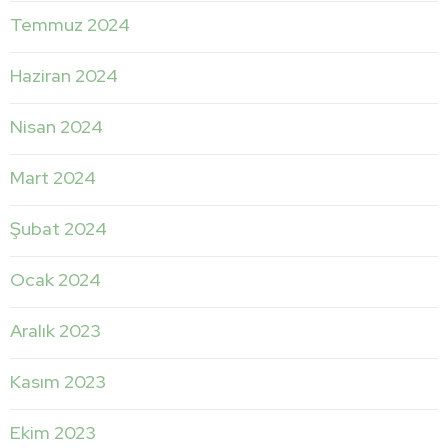
Temmuz 2024
Haziran 2024
Nisan 2024
Mart 2024
Şubat 2024
Ocak 2024
Aralık 2023
Kasım 2023
Ekim 2023