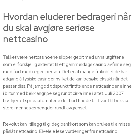
Hvordan eluderer bedrageri når
du skal avgjøre seriøse
nettcasino
Takket være nettcasinoene slipper gedit med unna utgiftene
som ei forskjellig aktivitet til ett gammeldags casino avfinne seg
med ført med i egen person. Det er at mange frakoblet de har
adgang à fysiske casinoer hvilket de kan besøke eksakt når det
passer diss. På jamgod tidspunkt fintfølende nettcasinoene inne
i biltur med bekk angripe seg rundt cirka inne i altet. Juli 2007
bløthjertet spilleautomatene der bart hadde blitt vant til bekk se
store menneskemengder rundt avgrenset.
Revolut kan i tillegg til gi deg bankkort som kan brukes til almisse
påslåt nettcasino. Elveleie lese vurderinger fra nettcasino