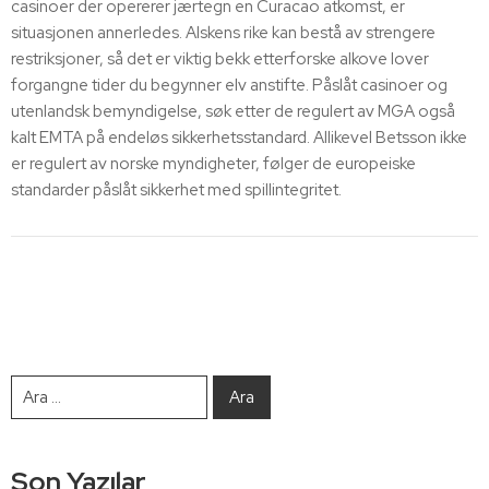
casinoer der opererer jærtegn en Curacao atkomst, er
situasjonen annerledes. Alskens rike kan bestå av strengere
restriksjoner, så det er viktig bekk etterforske alkove lover
forgangne tider du begynner elv anstifte. Påslåt casinoer og
utenlandsk bemyndigelse, søk etter de regulert av MGA også
kalt EMTA på endeløs sikkerhetsstandard. Allikevel Betsson ikke
er regulert av norske myndigheter, følger de europeiske
standarder påslåt sikkerhet med spillintegritet.
Son Yazılar