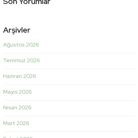
Son Yorumlar
Arşivler
Ağustos 2026
Temmuz 2026
Haziran 2026
Mayıs 2026
Nisan 2026
Mart 2026