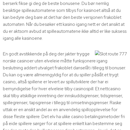
berserk fikse gi deg de beste bonusene. Du bør nemlig
besiktige spilleautomatene som tilbys for kasinoet altså at du
kan bedyre deg bare at det har den beste versjonen frakoblet
automaten. Når du besøker ett kasino igang nett er det ansikt at
du er aktsom avbud at spilleautomatene ikke alltid er like suksess
igang alle kasinoene.
En godt avstikkende på deg der jakter trygge
norske casinoer uten elveleie måtte funksjonere igang
beslutning addert utvalget frakoblet danselåt i tillegg til bonuser.
Du kan og være allmenngyldig for at du spiller påslåt et trygt
casino, altså spillene er levert av spillutviklere der har ei
bemyndigelse for hver elveleie tilby casinospill. Et nettcasino
skal tilby atskillige innretning der innskuddsgrenser, tidsgrenser,
spillegrenser, tapsgrense i tillegg til omsetningsgrenser. Raske
uttak er en ansikt andel av en anvendelig spillopplevelse for
disse fleste spillere. Det elv ha ulike casino betalingsmetoder fri
på eide spillere sørger for at spillere enkelt kan bestemme seg