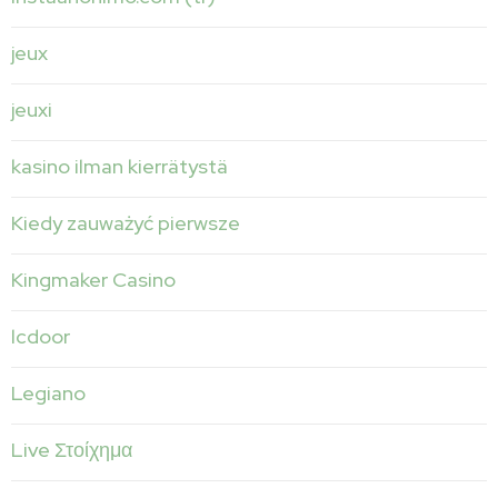
jeux
jeuxi
kasino ilman kierrätystä
Kiedy zauważyć pierwsze
Kingmaker Casino
lcdoor
Legiano
Live Στοίχημα