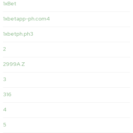
1xBet
1xbetapp-ph.com4
1xbetph.ph3
2
2999A Z
3
316
4
5