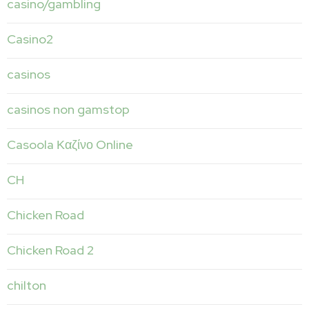
casino/gambling
Casino2
casinos
casinos non gamstop
Casoola Καζίνο Online
CH
Chicken Road
Chicken Road 2
chilton