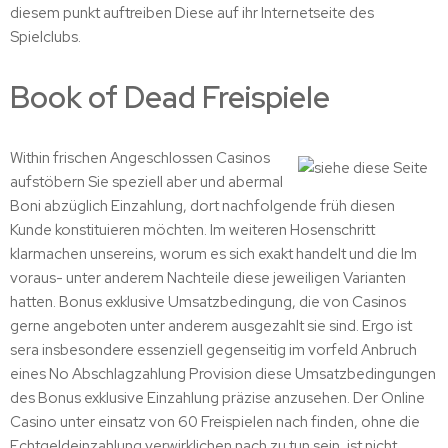
diesem punkt auftreiben Diese auf ihr Internetseite des
Spielclubs.
Book of Dead Freispiele
Within frischen Angeschlossen Casinos
aufstöbern Sie speziell aber und abermal
Boni abzüglich Einzahlung, dort nachfolgende früh diesen
Kunde konstituieren möchten. Im weiteren Hosenschritt
klarmachen unsereins, worum es sich exakt handelt und die Im
voraus- unter anderem Nachteile diese jeweiligen Varianten
hatten. Bonus exklusive Umsatzbedingung, die von Casinos
gerne angeboten unter anderem ausgezahlt sie sind. Ergo ist
sera insbesondere essenziell gegenseitig im vorfeld Anbruch
eines No Abschlagzahlung Provision diese Umsatzbedingungen
des Bonus exklusive Einzahlung präzise anzusehen. Der Online
Casino unter einsatz von 60 Freispielen nach finden, ohne die
Echtgeldeinzahlung verwirklichen nach zu tun sein, ist nicht