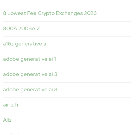
8 Lowest Fee Crypto Exchanges 2026
800A 200BA Z
a16z generative ai
adobe generative ai 1
adobe generative ai 3
adobe generative ai 8
air-z.fr
Allz