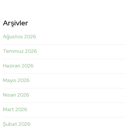
Arşivler
Ağustos 2026
Temmuz 2026
Haziran 2026
Mayıs 2026
Nisan 2026
Mart 2026
Şubat 2026