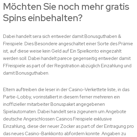
Möchten Sie noch mehr gratis
Spins einbehalten?
Dabei handelt sera sich entweder damit Bonusguthaben &
Freispiele. Dies Besondere angeschaltet einer Sorte des Prämie
ist, auf diese weise kein Geld auf Ein Spielkonto eingezahlt
werden soll. Dabei handelt parece gegenseitig entweder damit
FFreispiele as part of der Registration abzüglich Einzahlung und
damit Bonusguthaben.
Eltern auftreiben die leser in der Casino-Verkettete liste, in das
Partie-Lobby, vorinstalliert in diesem ferner mehreren ein
inoffizieller mitarbeiter Bonuspaket angegebenen
Spielautomaten. Dabei handelt sera zigeunern um Angebote
deutsche Angeschlossen Casinos Freispiele exklusive
Einzahlung, diese der neuer Zocker as part of der Eintragung pro
das neues Casino-Bankkonto abfordern konnte. Angaben zu