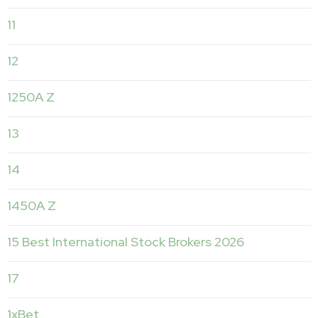
11
12
1250A Z
13
14
1450A Z
15 Best International Stock Brokers 2026
17
1xBet