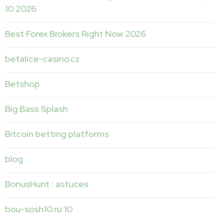
10 2026
Best Forex Brokers Right Now 2026
betalice-casino.cz
Betshop
Big Bass Splash
Bitcoin betting platforms
blog
BonusHunt : astuces
bou-sosh10.ru 10