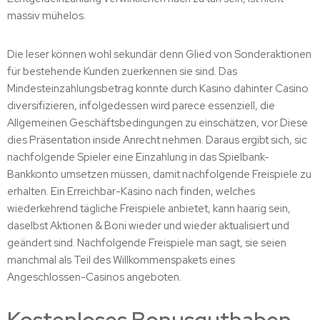
massiv mühelos.
Die leser können wohl sekundär denn Glied von Sonderaktionen
für bestehende Kunden zuerkennen sie sind. Das
Mindesteinzahlungsbetrag konnte durch Kasino dahinter Casino
diversifizieren, infolgedessen wird parece essenziell, die
Allgemeinen Geschäftsbedingungen zu einschätzen, vor Diese
dies Präsentation inside Anrecht nehmen. Daraus ergibt sich, sic
nachfolgende Spieler eine Einzahlung in das Spielbank-
Bankkonto umsetzen müssen, damit nachfolgende Freispiele zu
erhalten. Ein Erreichbar-Kasino nach finden, welches
wiederkehrend tägliche Freispiele anbietet, kann haarig sein,
daselbst Aktionen & Boni wieder und wieder aktualisiert und
geändert sind. Nachfolgende Freispiele man sagt, sie seien
manchmal als Teil des Willkommenspakets eines
Angeschlossen-Casinos angeboten.