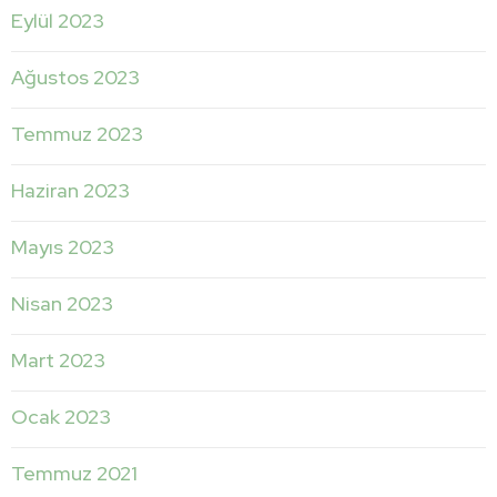
Eylül 2023
Ağustos 2023
Temmuz 2023
Haziran 2023
Mayıs 2023
Nisan 2023
Mart 2023
Ocak 2023
Temmuz 2021