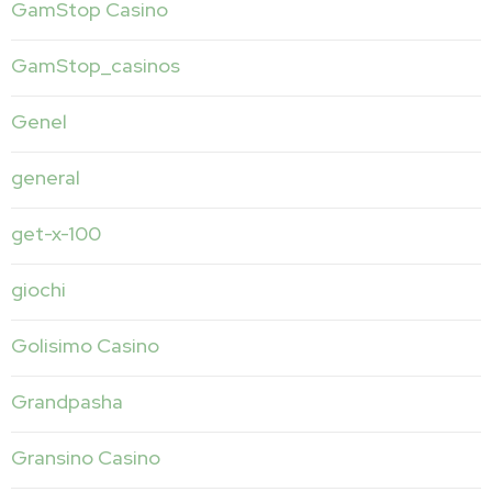
GamStop Casino
GamStop_casinos
Genel
general
get-x-100
giochi
Golisimo Casino
Grandpasha
Gransino Casino