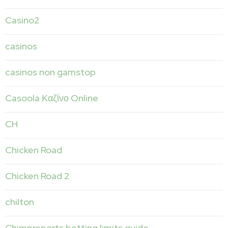
Casino2
casinos
casinos non gamstop
Casoola Καζίνο Online
CH
Chicken Road
Chicken Road 2
chilton
Chimpreports betting limits guide